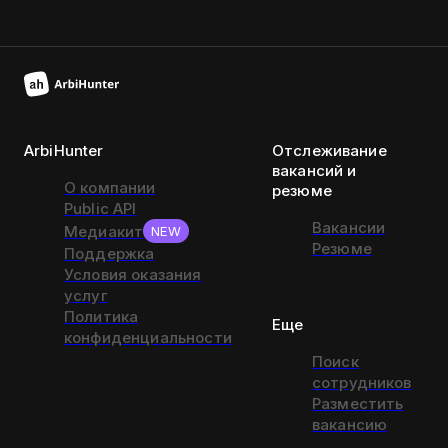
ArbiHunter
Отслеживание
вакансий и
О компании
резюме
Public API
Вакансии
Медиакит
NEW
Резюме
Поддержка
Условия оказания
услуг
Политика
Еще
конфиденциальности
Поиск
сотрудников
Разместить
вакансию