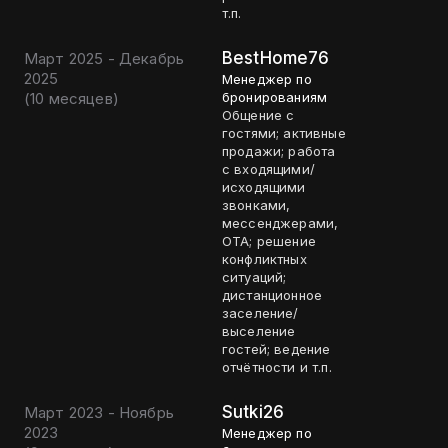
т.п.
BestHome76
Март 2025 - Декабрь
2025
Менеджер по
(
10 месяцев
)
бронированиям
Общение с
гостями; активные
продажи; работа
с входящими/
исходящими
звонками,
мессенджерами,
ОТА; решение
конфликтных
ситуаций;
дистанционное
заселение/
выселение
гостей; ведение
отчётности и т.п.
Sutki26
Март 2023 - Ноябрь
2023
Менеджер по