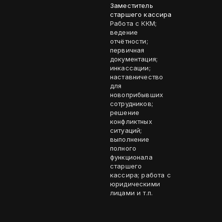
Заместитель
старшего кассира
Работа с ККМ;
ведение
отчётности;
первичная
документация;
инкассации;
наставничество
для
новоприбывших
сотрудников;
решение
конфликтных
ситуаций;
выполнение
полного
функционала
старшего
кассира; работа с
юридическими
лицами и т.п.