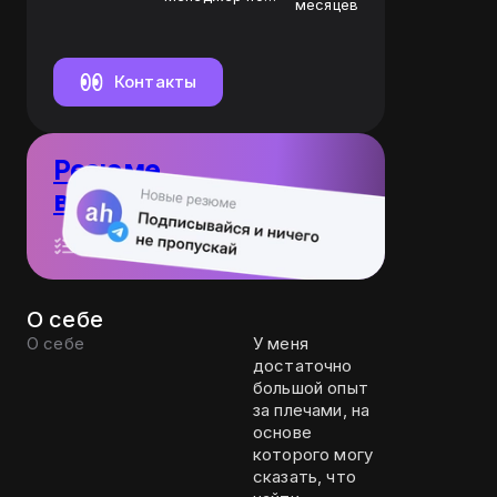
месяцев
бронированиям
Контакты
Резюме
в Telegram-канале
10 резюме
Пост каждый день
О себе
О себе
У меня
достаточно
большой опыт
за плечами, на
основе
которого могу
сказать, что