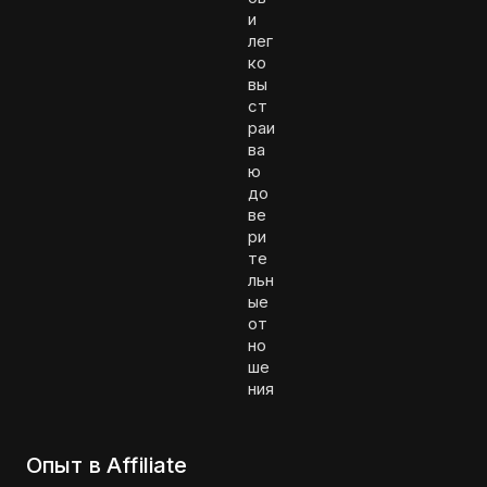
и
лег
ко
вы
ст
раи
ва
ю
до
ве
ри
те
льн
ые
от
но
ше
ния
Опыт в Affiliate