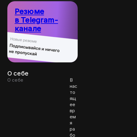
Резюме
в Telegram-
канале
Пост
10
каждый
резюме
день
О себе
О себе
В
нас
то
ящ
ее
вр
ем
я
ра
бо