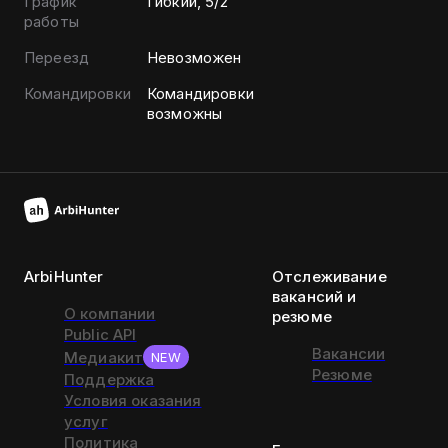
График
Гибкий, 5/2
работы
Переезд
Невозможен
Командировки
Командировки
возможны
ArbiHunter
Отслеживание
вакансий и
О компании
резюме
Public API
Вакансии
Медиакит
NEW
Резюме
Поддержка
Условия оказания
услуг
Политика