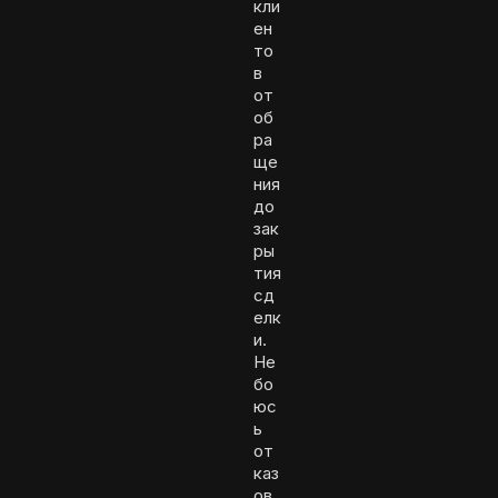
кли
ен
то
в
от
об
ра
ще
ния
до
зак
ры
тия
сд
елк
и.
Не
бо
юс
ь
от
каз
ов