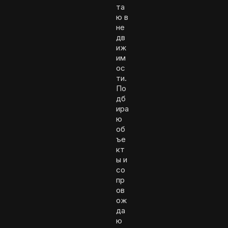
та
ю в
не
дв
иж
им
ос
ти.
По
дб
ира
ю
об
ъе
кт
ы и
со
пр
ов
ож
да
ю