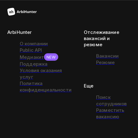
ArbiHunter
Отслеживание
вакансий и
О компании
резюме
Public API
Вакансии
Медиакит
NEW
Резюме
Поддержка
Условия оказания
услуг
Политика
Еще
конфиденциальности
Поиск
сотрудников
Разместить
вакансию