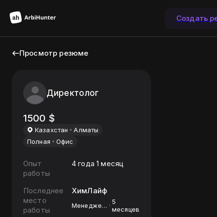
Создать р
Просмотр резюме
Директолог
1500
$
Казахстан
Алматы
Полная
Офис
Опыт
4 года 1 месяц
работы
Последнее
ХимЛайф
место
5
Менеджер
работы
месяцев
по