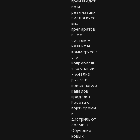
производст
во и
реализация
биологичес
ких
препаратов
и тест-
систем •
Развитие
коммерческ
ого
направлени
я компании
• Анализ
рынка и
поиск новых
каналов
продаж •
Работа с
партнёрами
и
дистрибьют
орами •
Обучение
новых