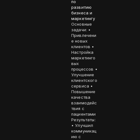
по
развитию
бизнеса и
маркетингу
Основные
задачи: •
Привлечени
е новых
клиентов •
Настройка
маркетинго
вых
процессов •
Улучшение
клиентского
сервиса •
Повышение
качества
взаимодейс
твия с
пациентами
Результаты:
• Улучшил
коммуникац
ию с