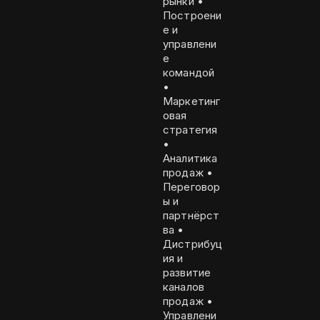
рынки •
Построени
е и
управлени
е
командой
•
Маркетинг
овая
стратегия
•
Аналитика
продаж •
Переговор
ы и
партнёрст
ва •
Дистрибуц
ия и
развитие
каналов
продаж •
Управлени