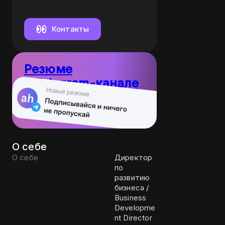
развитию
B2B / Sales
Manager
Контакты
Резюме
в Telegram-канале
10
Пост каждый
резюме
день
О себе
О себе
Директор
по
развитию
бизнеса /
Business
Developme
nt Director