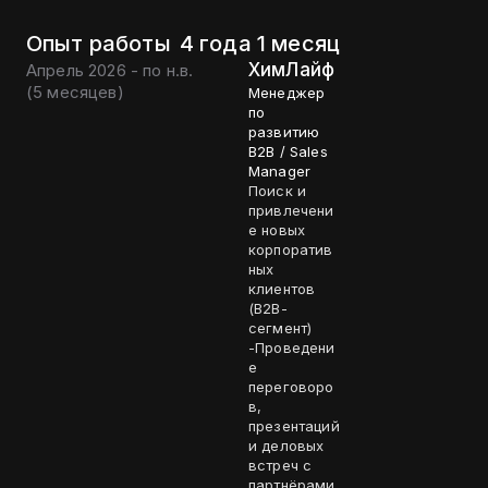
Опыт работы
4 года 1 месяц
ХимЛайф
Апрель 2026 - по н.в.
(
5 месяцев
)
Менеджер
по
развитию
B2B / Sales
Manager
Поиск и
привлечени
е новых
корпоратив
ных
клиентов
(B2B-
сегмент)
-Проведени
е
переговоро
в,
презентаций
и деловых
встреч с
партнёрами