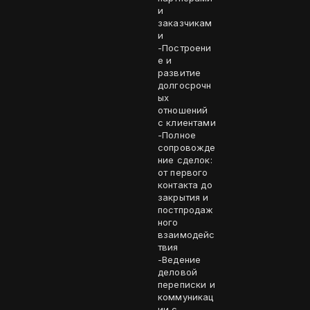
и
заказчикам
и
-Построени
е и
развитие
долгосрочн
ых
отношений
с клиентами
-Полное
сопровожде
ние сделок:
от первого
контакта до
закрытия и
постпродаж
ного
взаимодейс
твия
-Ведение
деловой
переписки и
коммуникац
ии с