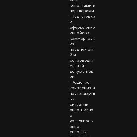
клиентами и
партнёрами
-Подготовка
и
оформление
инвойсов,
коммерческ
их
предложени
й и
сопроводит
ельной
документац
ии
-Решение
кризисных и
нестандартн
ых
ситуаций,
оперативно
е
урегулиров
ание
спорных