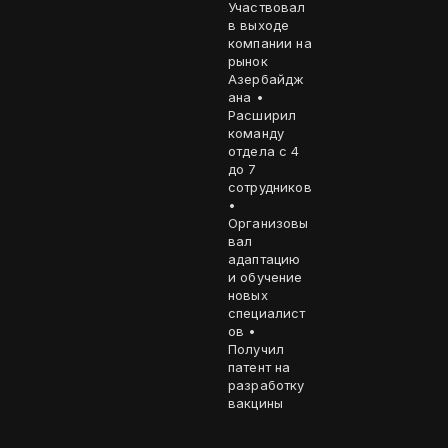
Участвовал
в выходе
компании на
рынок
Азербайдж
ана •
Расширил
команду
отдела с 4
до 7
сотрудников
•
Организовы
вал
адаптацию
и обучение
новых
специалист
ов •
Получил
патент на
разработку
вакцины