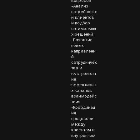
вопросов
-Анализ
потребносте
й клиентов
и подбор
оптимальны
х решений
-Развитие
новых
направлени
й
сотрудничес
тва и
выстраиван
ие
эффективны
х каналов
взаимодейс
твия
-Координац
ия
процессов
между
клиентом и
внутренним