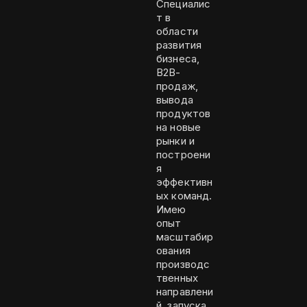
Специалис
т в
области
развития
бизнеса,
B2B-
продаж,
вывода
продуктов
на новые
рынки и
построени
я
эффективн
ых команд.
Имею
опыт
масштабир
ования
производс
твенных
направлени
й, запуска