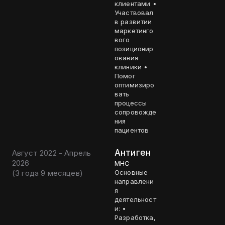
клиентами •
Участвовал
в развитии
маркетинго
вого
позиционир
ования
клиники •
Помог
оптимизиро
вать
процессы
сопровожде
ния
пациентов
Антиген
Август 2022 - Апрель
2026
МНС
(
3 года 9 месяцев
)
Основные
направлени
я
деятельност
и: •
Разработка,