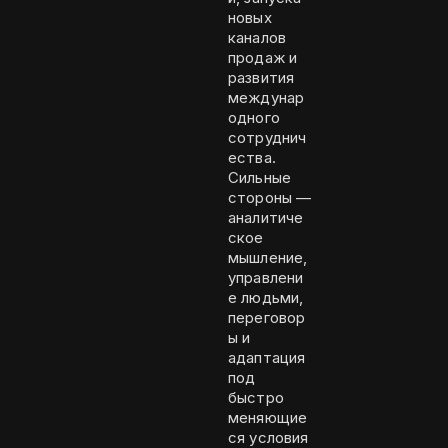
новых
каналов
продаж и
развития
междунар
одного
сотруднич
ества.
Сильные
стороны —
аналитиче
ское
мышление,
управлени
е людьми,
переговор
ы и
адаптация
под
быстро
меняющие
ся условия