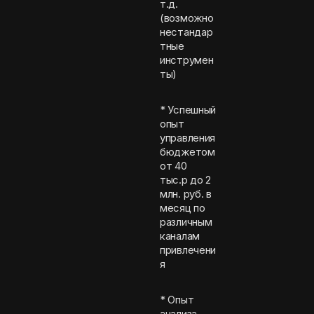
т.д.
(возможно
нестандар
тные
инструмен
ты)
* Успешный
опыт
управления
бюджетом
от 40
тыс.р до 2
млн. руб. в
месяц по
различным
каналам
привлечени
я
* Опыт
анализа