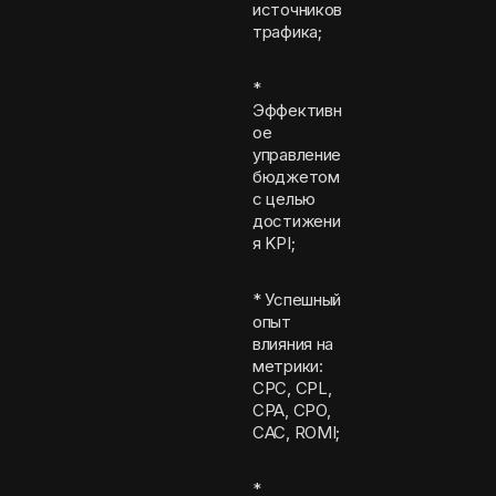
источников
трафика;
*
Эффективн
ое
управление
бюджетом
с целью
достижени
я KPI;
* Успешный
опыт
влияния на
метрики:
CPC, CPL,
CPA, CPO,
CAC, ROMI;
*