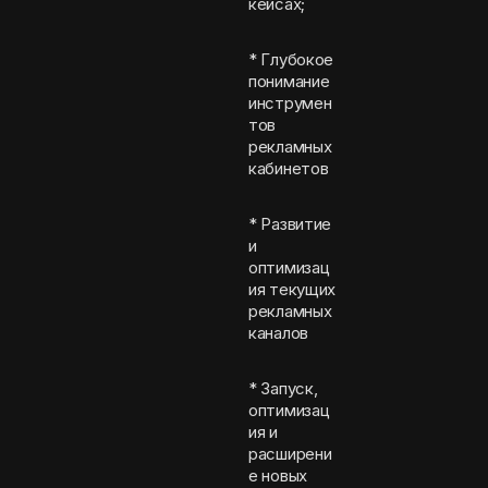
кейсах;
* Глубокое
понимание
инструмен
тов
рекламных
кабинетов
* Развитие
и
оптимизац
ия текущих
рекламных
каналов
* Запуск,
оптимизац
ия и
расширени
е новых