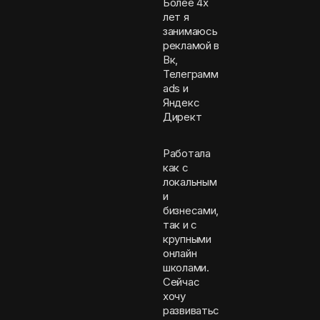
Более 4х
лет я
занимаюсь
рекламой в
Вк,
Телеграмм
ads и
Яндекс
Директ
Работала
как с
локальным
и
бизнесами,
так и с
крупными
онлайн
школами.
Сейчас
хочу
развиватьс