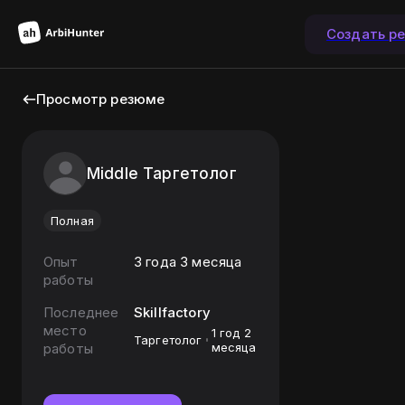
Создать р
Просмотр резюме
Middle Таргетолог
Полная
Опыт
3 года 3 месяца
работы
Последнее
Skillfactory
место
1 год 2
Таргетолог
работы
месяца