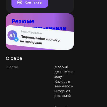
Контакты
Резюме
в Telegram-канале
10
Пост каждый
резюме
день
О себе
О себе
Добрый
день! Меня
зовут
Кирилл, я
занимаюсь
интернет
рекламой