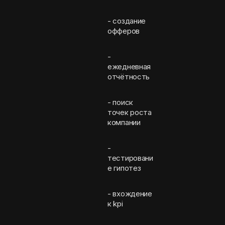
- создание
офферов
-
ежедневная
отчётность
- поиск
точек роста
компании
-
тестировани
е гипотез
- вхождение
к kpi