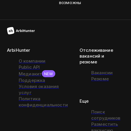
возможны
ArbiHunter
Отслеживание
вакансий и
О компании
резюме
Public API
Вакансии
Медиакит
NEW
Резюме
Поддержка
Условия оказания
услуг
Политика
Еще
конфиденциальности
Поиск
сотрудников
Разместить
вакансию