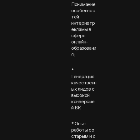
Понимание
особеннос
тей
интернетр
екламы в
сфере
онлайн-
образовани
я;
*
Генерация
качественн
ых лидов с
высокой
конверсие
й ВК
* Опыт
работы со
старым и с