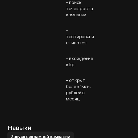
- поиск
точек роста
компании
-
тестировани
е гипотез
- вхождение
к kpi
- открыт
более 1млн.
рублей в
месяц
Навыки
Запуск рекламной кампании