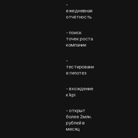
-
ежедневная
отчётность
- поиск
точек роста
компании
-
тестировани
е гипотез
- вхождение
к kpi
- открыт
более 2млн.
рублей в
месяц