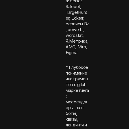
а: Senler,
Salebot,
TargetHunt
er, Loktar,
сервисы Вк
, powerbi,
wordstat,
Я.Метрика,
AMO, Miro,
Figma
* Глубокое
понимание
инструмен
тов digital-
маркетинга
:
мессендж
еры, чат-
боты,
квизы,
лендинги и