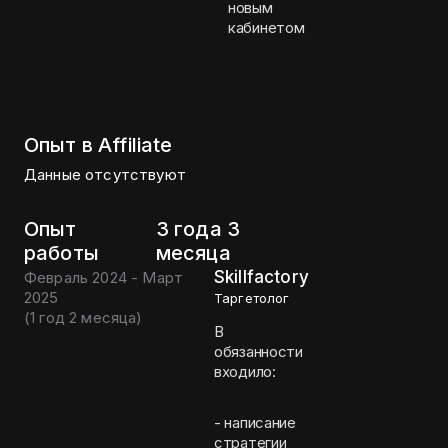
новым
кабинетом
Опыт в Affiliate
Данные отсутствуют
Опыт
3 года 3
работы
месяца
Skillfactory
Февраль 2024 - Март
2025
Таргетолог
(
1 год 2 месяца
)
В
обязанности
входило:
- написание
стратегии