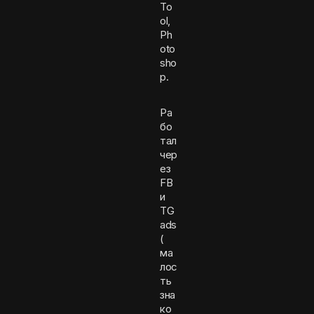
To
ol,
Ph
oto
sho
p.
Ра
бо
тал
чер
ез
FB
и
TG
ads
(
ма
лос
ть
зна
ко