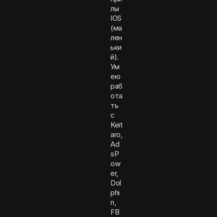
лы
IOS
(ма
лен
ьки
й).
Ум
ею
раб
ота
ть
с
Keit
aro,
Ad
sP
ow
er,
Dol
phi
n,
FB