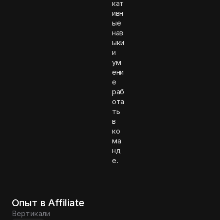
кат
ивн
ые
нав
ыки
и
ум
ени
е
раб
ота
ть
в
ко
ма
нд
е.
Опыт в Affiliate
Вертикали