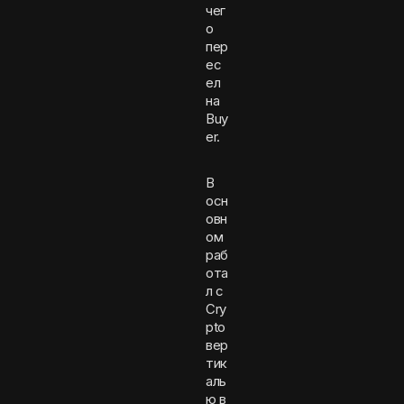
чег
о
пер
ес
ел
на
Buy
er.
В
осн
овн
ом
раб
ота
л с
Cry
pto
вер
тик
аль
ю в