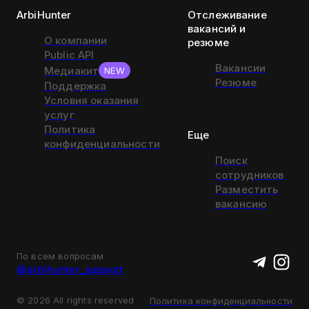
ArbiHunter
Отслеживание
вакансий и
О компании
резюме
Public API
Вакансии
Медиакит
NEW
Резюме
Поддержка
Условия оказания
услуг
Политика
Еще
конфиденциальности
Поиск
сотрудников
Разместить
вакансию
По всем вопросам
@arbihunter_support
©
2026
All rights reserved
Политика конфиденциальности