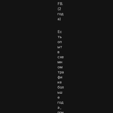
FB.
(2
год
а)
Ес
ть
оп
ыт
в
схе
мн
ом
тра
фи
ке
бол
ьш
е
год
а ,
при