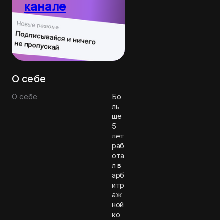
канале
Пост
10
каждый
резюме
день
О себе
О себе
Бо
ль
ше
5
лет
раб
ота
л в
арб
итр
аж
ной
ко