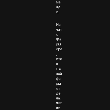
ма
нд
е.
На
чал
с
Фа
рм
ера
,
ста
л
гла
вой
фа
рм
от
де
ла,
пос
ле