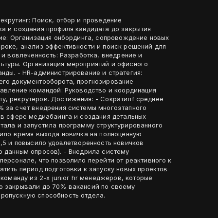
ка и создания профиля кандидата до закрытия
тие: Организация онбординга, сопровождение новых
сроке, анализ эффективности и поиск решений для
а и вовлеченность: Разработка, внедрение и
ьтуры. Организация мероприятий и офисного
нды. - HR-администрирование и стратегия:
его документооборота, прогнозирование
равление командой: Руководство и координация
ения: - Сократилf среднее
% за счет внедрения системы многоэтапного
 в сфере медиабаинга и создания детальных
отала и запустила программу структурированного
тило время выхода новичка на полноценную
1,5 и повысило удовлетворенность новичков
о данным опросов). - Внедрила систему
персонале, что позволило перейти от реактивного к
атить период подготовки к запуску новых проектов
 команду из 2-х junior hr менеджеров, которые
о закрывали до 70% вакансий по своему
ропускную способность отдела.