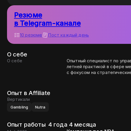
Резюме
в Telegram-канале
10 резюме
Пост каждый день
О себе
О себе
Опытный специалист по управ
летней практикой в сфере м
с фокусом на стратегические
Опыт в Affiliate
Вертикали
Gambling
Nutra
Опыт работы
4 года 4 месяца