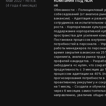
Компания под NDA
Май 2022 - по н.в.
(
4 года 4 месяца
)
HR
Обязанности: - Полноцикловый рекрутинг: Поиск, отбор и проведение
собеседований (от анализа рын
вакансии). - Адаптация и разви
сотрудников на испытательном 
роста. - Корпоративная культур
поддержание корпоративной кул
пространства для усиления кома
Постановка процессов внутренн
потребностей в персонале. - Уп
работы менеджеров по персоналу, рекрутеров. Достиж
время закрытия вакансии на 25
скрининга, анализа рынка труда
профилей кандидатов. - Разраб
онбординга «с нуля», что сокра
продуктивность с 3 месяцев до 
процессом адаптации на 40% (п
прогнозирования потребности в 
проактивному рекрутингу и сокр
на 1 месяц. - Создала и обучила
через 6 месяцев самостоятельн
направлению, увеличив общую п