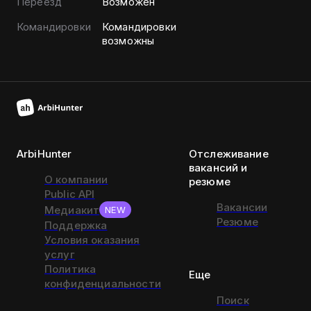
Переезд
Возможен
Командировки
Командировки
возможны
ArbiHunter
Отслеживание
вакансий и
О компании
резюме
Public API
Вакансии
Медиакит
NEW
Резюме
Поддержка
Условия оказания
услуг
Политика
Еще
конфиденциальности
Поиск