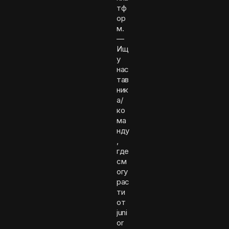
тф
ор
м.
—
Ищ
у
нас
тав
ник
а/
ко
ма
нду
,
где
см
огу
рас
ти
от
juni
or