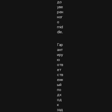
до
уве
рен
ног
о
mid
dle.
Гар
ант
иру
ю
отв
ет
ств
енн
ый
по
дх
од
к
зад