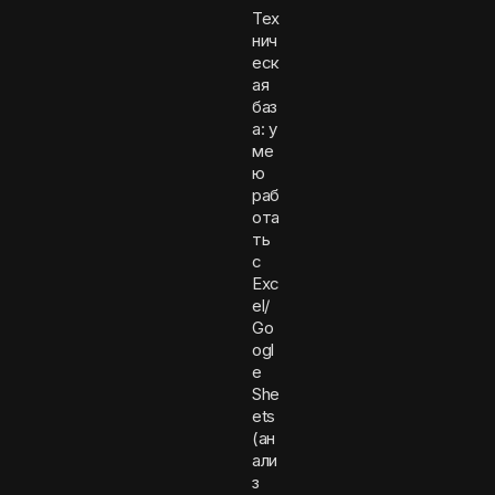
Тех
нич
еск
ая
баз
а: у
ме
ю
раб
ота
ть
с
Exc
el/
Go
ogl
e
She
ets
(ан
али
з