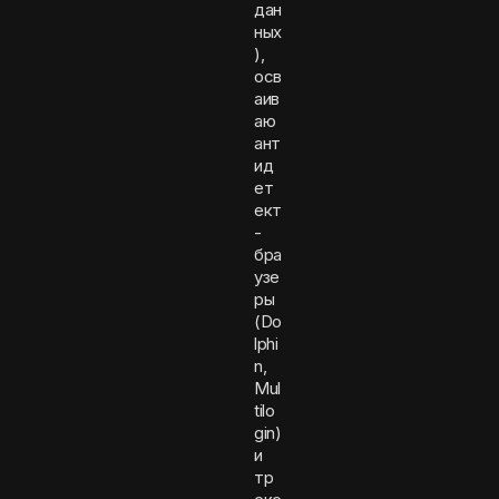
дан
ных
),
осв
аив
аю
ант
ид
ет
ект
-
бра
узе
ры
(Do
lphi
n,
Mul
tilo
gin)
и
тр