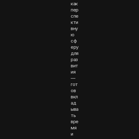
как
пер
спе
кти
вну
ю
сф
еру
для
раз
вит
ия
—
гот
ов
вкл
ад
ыва
ть
вре
мя
и