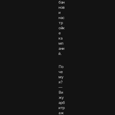
бан
нов
и
нас
тр
ойк
е
ка
мп
ани
й.
По
че
му
я?
—
Ви
жу
арб
итр
аж