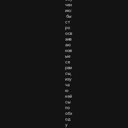
чен
ию:
бы
ст
ро
осв
аив
аю
нов
ые
се
рви
сы,
изу
ча
ю
кей
сы
по
обх
од
у