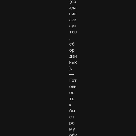
(со
зда
ние
акк
аун
тов
,
сб
ор
дан
ных
).
—
Гот
овн
ос
ть
к
бы
ст
ро
му
обу