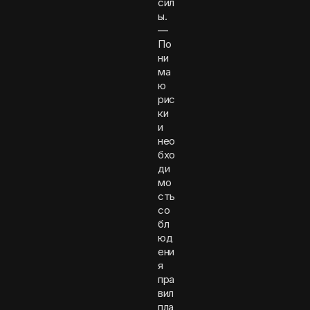
сил
ы.
—
По
ни
ма
ю
рис
ки
и
нео
бхо
ди
мо
сть
со
бл
юд
ени
я
пра
вил
пла