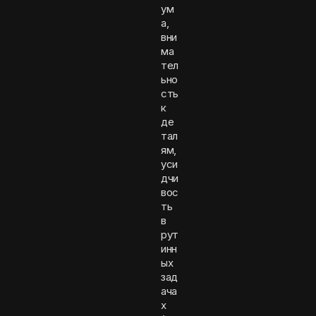
ум
а,
вни
ма
тел
ьно
сть
к
де
тал
ям,
уси
дчи
вос
ть
в
рут
инн
ых
зад
ача
х