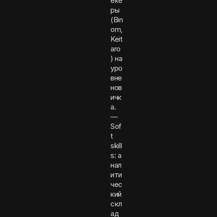
еке
ры
(Bin
om,
Keit
aro
) на
уро
вне
нов
ичк
а.
—
Sof
t
skill
s: а
нал
ити
чес
кий
скл
ад