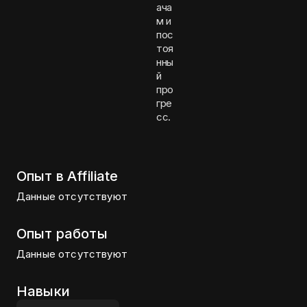
ача
м и
пос
тоя
нны
й
про
гре
сс.
Опыт в Affiliate
Данные отсутствуют
Опыт работы
Данные отсутствуют
Навыки