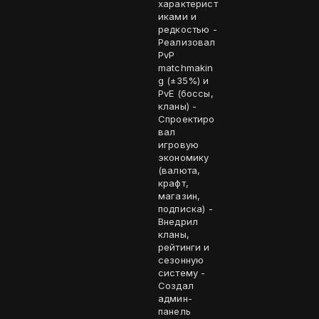
характерист
иками и
редкостью -
Реализовал
PvP
matchmakin
g (±35%) и
PvE (боссы,
кланы) -
Спроектиро
вал
игровую
экономику
(валюта,
крафт,
магазин,
подписка) -
Внедрил
кланы,
рейтинги и
сезонную
систему -
Создал
админ-
панель