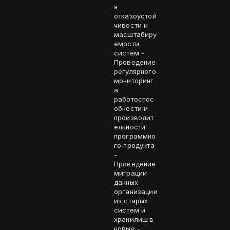
я
отказоустой
чивости и
масштабиру
емости
систем -
Проведение
регулярного
мониторинг
а
работоспос
обности и
производит
ельности
программно
го продукта
-
Проведение
миграции
данных
организации
из старых
систем и
хранилищ в
новые -