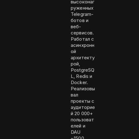
высоконаг
руженных
Telegram-
ботов и
веб-
сервисов.
Работал с
асинхронн
ой
архитекту
рой,
PostgreSQ
L, Redis и
Docker.
Реализовы
вал
проекты с
аудиторие
й 20 000+
пользоват
елей и
DAU
~1500.