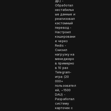
др.) -
Обработал
нестабильн
ые данные и
реализовал
кастомный
перевод -
Настроил
кэшировани
е через
Redis -
Снизил
нагрузку на
менеджеро
в примерно
в 10 раз
Telegram-
игра (20
000+
пользовател
ей, ~1500
DAU) -
Разработал
систему
карточек с