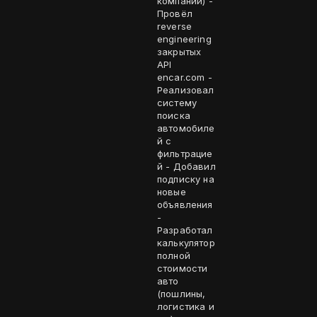
компании) -
Провёл
reverse
engineering
закрытых
API
encar.com -
Реализовал
систему
поиска
автомобиле
й с
фильтрацие
й - Добавил
подписку на
новые
объявления
-
Разработал
калькулятор
полной
стоимости
авто
(пошлины,
логистика и