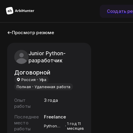
Создать р
Просмотр резюме
Junior Python-
разработчик
Договорной
Россия
Уфа
Полная
Удаленная работа
Опыт
3 года
работы
Последнее
Freelance
место
1 год 11
Python
работы
месяцев
Developer