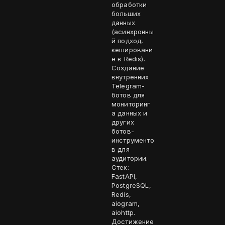
обработки
больших
данных
(асинхронны
й подход,
кешировани
е в Redis).
Создание
внутренних
Telegram-
ботов для
мониторинг
а данных и
других
ботов-
инструменто
в для
аудитории.
Стек:
FastAPI,
PostgreSQL,
Redis,
aiogram,
aiohttp.
Достижение