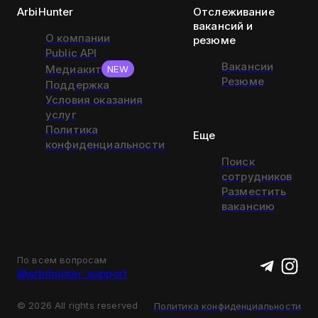
ArbiHunter
Отслеживание
вакансий и
О компании
резюме
Public API
Вакансии
Медиакит
NEW
Резюме
Поддержка
Условия оказания
услуг
Политика
Еще
конфиденциальности
Поиск
сотрудников
Разместить
вакансию
По всем вопросам
@arbihunter_support
©
2026
All rights reserved
Политика конфиденциальности