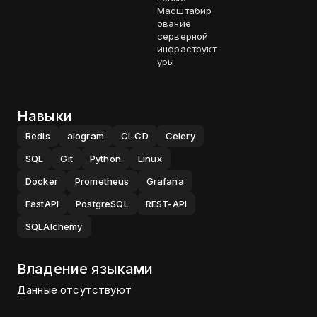
Масштабир
ование
серверной
инфраструкт
уры
Навыки
Redis
aiogram
CI-CD
Celery
SQL
Git
Python
Linux
Docker
Prometheus
Grafana
FastAPI
PostgreSQL
REST-API
SQLAlchemy
Владение языками
Данные отсутствуют