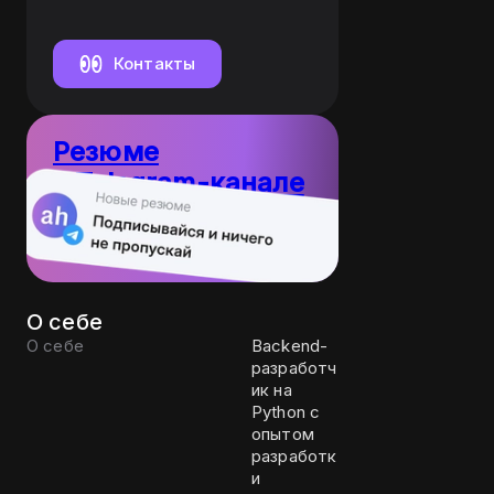
& DevOps
Контакты
Резюме
в Telegram-канале
10
Пост каждый
резюме
день
О себе
О себе
Backend-
разработч
ик на
Python с
опытом
разработк
и