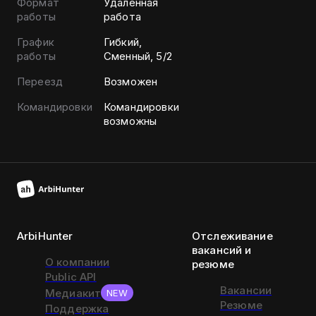
Формат
Удаленная
работы
работа
График
Гибкий,
работы
Сменный, 5/2
Переезд
Возможен
Командировки
Командировки
возможны
ArbiHunter
Отслеживание
вакансий и
О компании
резюме
Public API
Вакансии
Медиакит
NEW
Резюме
Поддержка