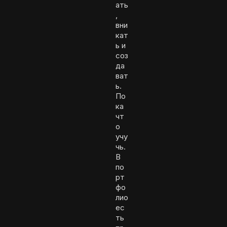
ать
,
вни
кат
ь и
соз
да
ват
ь.
По
ка
чт
о
учу
чь.
В
по
рт
фо
лио
ес
ть