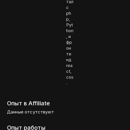
тал
с
ph
p,
Pyt
hon
, и
фр
он
те
нд
rea
ct,
css
.
Опыт в Affiliate
Данные отсутствуют
Опыт работы