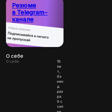
Резюме
в Telegram-
канале
Пост
10
каждый
резюме
день
О себе
О себе
19
ле
т,
бэ
кен
д
раз
ра
б с
сил
ьн