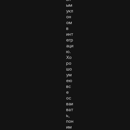
ым
укл
он
ом
в
инт
егр
аци
ю.
Хо
ро
шо
ум
ею
вс
е
ос
ваи
ват
ь,
пон
им