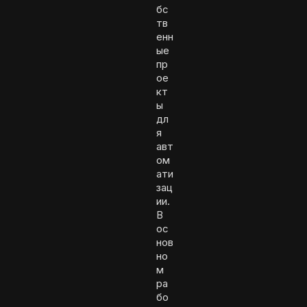
бс
тв
енн
ые
пр
ое
кт
ы
дл
я
авт
ом
ати
зац
ии.
В
ос
нов
но
м
ра
бо