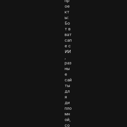
пр
ое
кт
ы:
Бо
т в
ват
сап
е с
ИИ
,
раз
ны
е
сай
ты
дл
я
ди
пло
мн
ой,
со