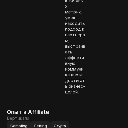
ключевы
х
метрик.
умею
находить
подход к
партнера
м,
выстраив
ать
эффекти
вную
коммуни
кацию и
достигат
ь бизнес-
целей.
Опыт в Affiliate
Вертикали
Gambling
Betting
Crypto