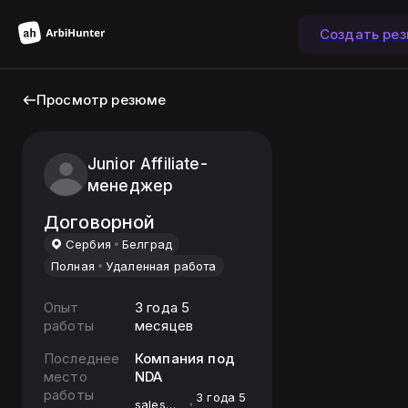
Создать ре
Просмотр резюме
Junior Affiliate-
менеджер
Договорной
Сербия
Белград
Полная
Удаленная работа
Опыт
3 года 5
работы
месяцев
Последнее
Компания под
место
NDA
работы
3 года 5
sales