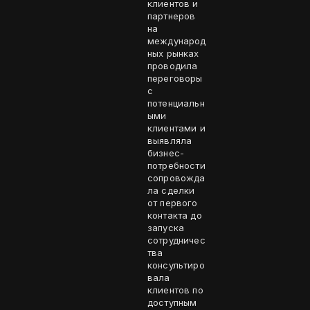
клиентов и
партнеров
на
международ
ных рынках
проводила
переговоры
с
потенциальн
ыми
клиентами и
выявляла
бизнес-
потребности
сопровожда
ла сделки
от первого
контакта до
запуска
сотрудничес
тва
консультиро
вала
клиентов по
доступным