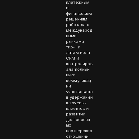
платежным
и
финансовым
решениям
работала с
международ
ными
рынками
тир-1 и
латам вела
CRM и
контролиров
ала полный
цикл
коммуникац
ии
участвовала
в удержании
ключевых
клиентов и
развитии
долгосрочн
ых
партнерских
отношений