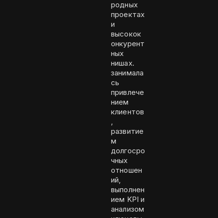
родных
проектах
и
высокок
онкурент
ных
нишах.
занимала
сь
привлече
нием
клиентов
,
развитие
м
долгосро
чных
отношен
ий,
выполнен
ием KPI и
анализом