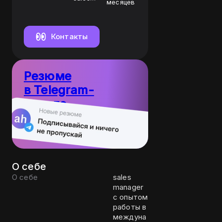
месяцев
manager
Контакты
Резюме
в Telegram-
канале
10
Пост каждый
резюме
день
О себе
О себе
sales
manager
с опытом
работы в
междуна