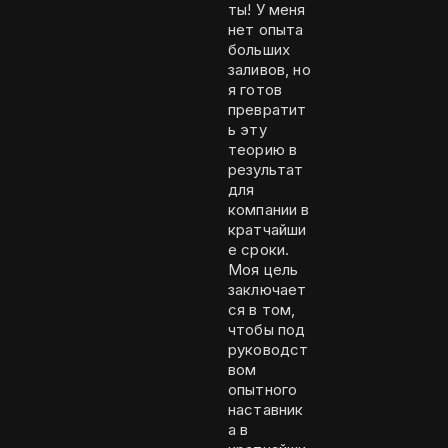
ты! У меня
нет опыта
больших
заливов, но
я готов
превратит
ь эту
теорию в
результат
для
компании в
кратчайши
е сроки.
Моя цель
заключает
ся в том,
чтобы под
руководст
вом
опытного
наставник
а в