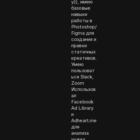
y}), имею
базовые
навыки
работы в
Photoshop/
Figma для
создания и
правки
статичных
креативов.
Умею
пользоват
ься Slack,
Zoom
Использов
ал
Facebook
Ad Library
и
Adheart.me
для
анализа
чужих