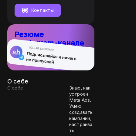
Контакты
Резюме
в Telegram-канале
10
Пост каждый
резюме
день
О себе
О себе
Знаю, как
устроен
Meta Ads.
Умею
создавать
кампании,
настраива
ть