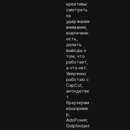
креативы:
смотреть
на
удержание
внимания,
вовлеченн
ость,
делать
выводы о
том, что
работает,
а что нет.
Уверенно
работаю с
CapCut,
антидетек
т
браузерам
и(наприме
р,
AdsPower,
Dolphin{ant