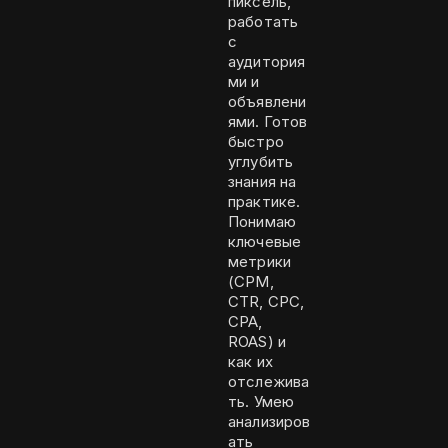
пиксель,
работать
с
аудитория
ми и
объявлени
ями. Готов
быстро
углубить
знания на
практике.
Понимаю
ключевые
метрики
(CPM,
CTR, CPC,
CPA,
ROAS) и
как их
отслежива
ть. Умею
анализиров
ать