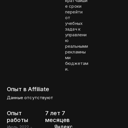
кратчайши
е сроки
перейти
от
учебных
задач к
управлени
ю
реальными
рекламны
ми
бюджетам
и.
Опыт в Affiliate
Данные отсутствуют
Опыт
7 лет 7
работы
месяцев
Яндекс
Июль 2022 -