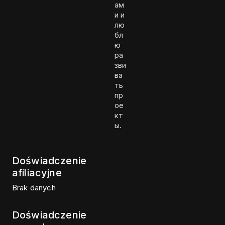
ам
и и
лю
бл
ю
ра
зви
ва
ть
пр
ое
кт
ы.
Doświadczenie
afiliacyjne
Brak danych
Doświadczenie