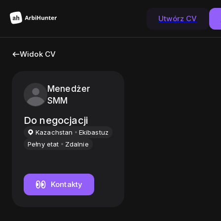
Utwórz CV
Widok CV
Menedżer
SMM
Do negocjacji
Kazachstan
Ekibastuz
Pełny etat
Zdalnie
Kontakty