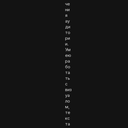
че
ни
я
ау
ди
то
ри
и.
Ум
ею
ра
бо
та
ть
с
виз
уа
ло
м,
те
кс
та