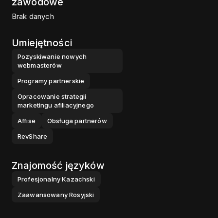
zawodowe
Brak danych
Umiejętności
Pozyskiwanie nowych
webmasterów
Programy partnerskie
Opracowanie strategii
marketingu afiliacyjnego
Affise
Obsługa partnerów
RevShare
Znajomość języków
Profesjonalny
Kazachski
Zaawansowany
Rosyjski