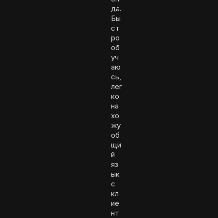
да.
Бы
ст
ро
об
уч
аю
сь,
лег
ко
на
хо
жу
об
щи
й
яз
ык
с
кл
ие
нт