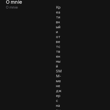
O mnie
O mnie
Кр
еа
ти
вн
ый
и
от
ве
тс
тв
ен
ны
й
SM
M-
ме
не
дж
ер
с
на