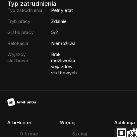
Typ zatrudnienia
Typ zatrudnienia
Pełny etat
Tryb pracy
Zdalnie
Grafik pracy
5/2
Relokacja
Niemożliwa
Wyjazdy
Brak
służbowe
możliwości
wyjazdów
służbowych
ArbiHunter
Więcej
Aplikacja
O firmie
Szukaj