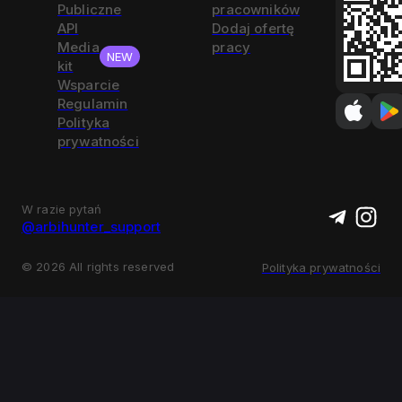
Publiczne
pracowników
API
Dodaj ofertę
Media
pracy
NEW
kit
Wsparcie
Regulamin
Polityka
prywatności
W razie pytań
@arbihunter_support
©
2026
All rights reserved
Polityka prywatności