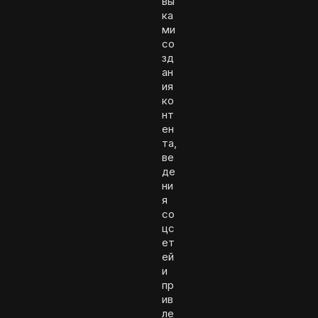
вы
ка
ми
со
зд
ан
ия
ко
нт
ен
та,
ве
де
ни
я
со
цс
ет
ей
и
пр
ив
ле