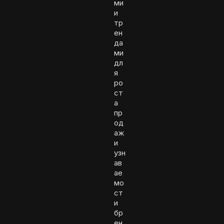
ми
и
тр
ен
да
ми
дл
я
ро
ст
а
пр
од
аж
и
узн
ав
ае
мо
ст
и
бр
ен