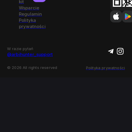
kit
Wsparcie
Regulamin
Polityka
prywatności
W razie pytań
@arbihunter_support
©
2026
All rights reserved
Polityka prywatności