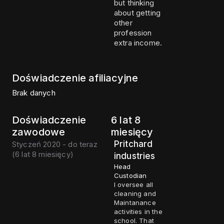
but thinking
about getting
other
profession
extra income.
Doświadczenie afiliacyjne
Brak danych
Doświadczenie
6 lat 8
zawodowe
miesięcy
Pritchard
Styczeń 2020 - do teraz
(
6 lat 8 miesięcy
)
industries
Head
Custodian
I oversee all
cleaning and
Maintanance
activities in the
school. That