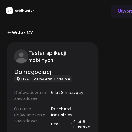
Utwór
Widok CV
Tester aplikacji
mobilnych
Do negocjacji
USA
Pełny etat
Zdalnie
Doświadczenie
6 lat 8 miesięcy
zawodowe
Ostatnie
Pritchard
doświadczenie
industries
zawodowe
6 lat 8
Head
miesięcy
Custodian