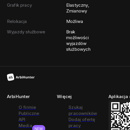
Grafik pracy
Elastyczny,
Zmianowy
Relokacja
Możliwa
Wyjazdy służbowe
Brak
możliwości
wyjazdów
służbowych
ArbiHunter
Więcej
Aplikacja
O firmie
Szukaj
Publiczne
pracowników
API
Dodaj ofertę
Media
pracy
NEW