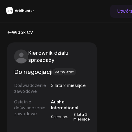
Utwór
Widok CV
Kierownik działu
sprzedaży
Do negocjacji
Pełny etat
Doświadczenie
3 lata 2 miesiące
zawodowe
Ostatnie
Ausha
doświadczenie
International
zawodowe
3 lata 2
Sales and
miesiące
Marketing
Assistant
/ HR