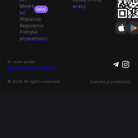
Media
pracy
NEW
kit
Wsparcie
Regulamin
Polityka
prywatności
W razie pytań
@arbihunter_support
©
2026
All rights reserved
Polityka prywatności