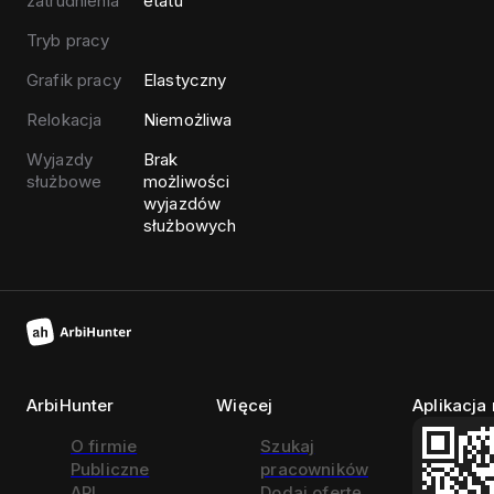
zatrudnienia
etatu
Tryb pracy
Grafik pracy
Elastyczny
Relokacja
Niemożliwa
Wyjazdy
Brak
służbowe
możliwości
wyjazdów
służbowych
ArbiHunter
Więcej
Aplikacja
O firmie
Szukaj
Publiczne
pracowników
API
Dodaj ofertę