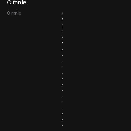
O mnie
O mnie
н
е
з
н
а
ю
.
.
.
.
,
.
.
.
.
.
.
.
.
.
.