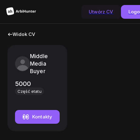
Utwórz CV
Logo
Widok CV
Middle
Media
Buyer
5000
Część etatu
Kontakty