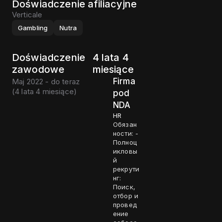
Doświadczenie afiliacyjne
Verticale
Gambling
Nutra
Doświadczenie
4 lata 4
zawodowe
miesiące
Firma
Maj 2022 - do teraz
(
4 lata 4 miesiące
)
pod
NDA
HR
Обязан
ности: -
Полноц
икловы
й
рекрути
нг:
Поиск,
отбор и
провед
ение