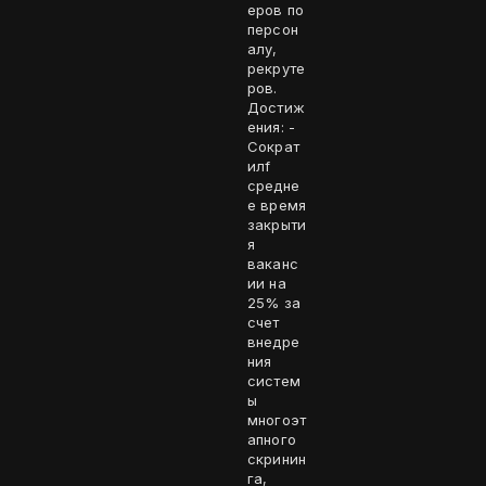
еров по
персон
алу,
рекруте
ров.
Достиж
ения: -
Сократ
илf
средне
е время
закрыти
я
ваканс
ии на
25% за
счет
внедре
ния
систем
ы
многоэт
апного
скринин
га,