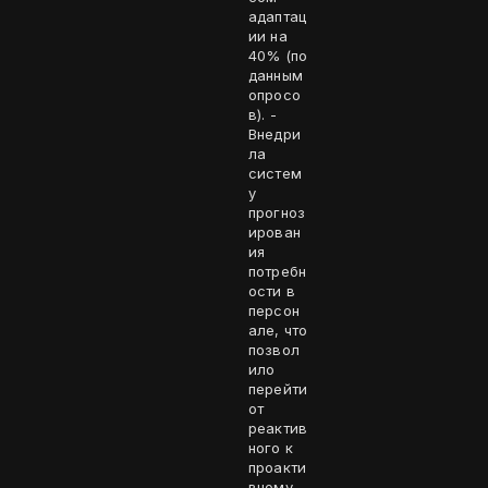
адаптац
ии на
40% (по
данным
опросо
в). -
Внедри
ла
систем
у
прогноз
ирован
ия
потребн
ости в
персон
але, что
позвол
ило
перейти
от
реактив
ного к
проакти
вному