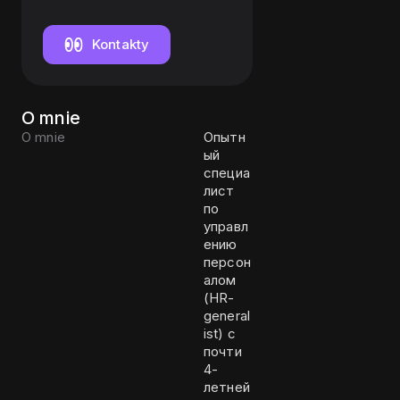
Kontakty
O mnie
O mnie
Опытн
ый
специа
лист
по
управл
ению
персон
алом
(HR-
general
ist) с
почти
4-
летней