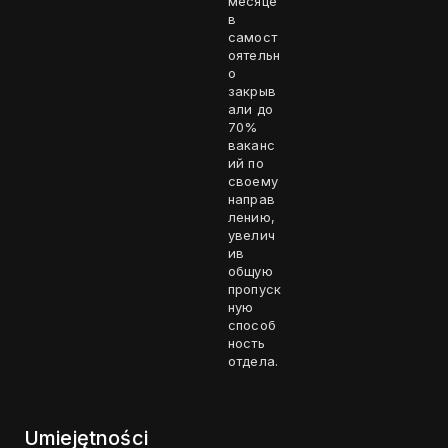
месяце
в
самост
оятельн
о
закрыв
али до
70%
ваканс
ий по
своему
направ
лению,
увелич
ив
общую
пропуск
ную
способ
ность
отдела.
Umiejętności