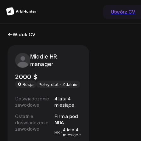
Utwórz CV
Widok CV
Middle HR
manager
2000
$
Rosja
Pełny etat
Zdalnie
Doświadczenie
4 lata 4
zawodowe
miesiące
Ostatnie
Firma pod
doświadczenie
NDA
zawodowe
4 lata 4
HR
miesiące