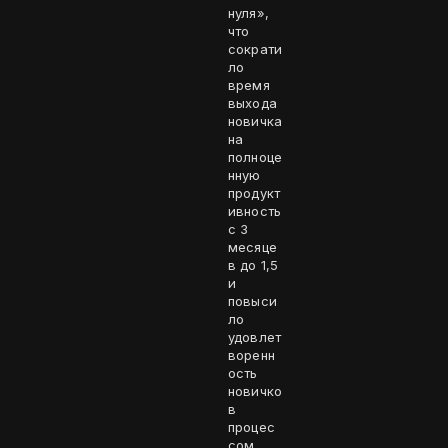
нуля»,
что
сократи
ло
время
выхода
новичка
на
полноце
нную
продукт
ивность
с 3
месяце
в до 1,5
и
повыси
ло
удовлет
воренн
ость
новичко
в
процес
сом