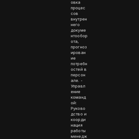
овка
процес
сов
внутрен
него
докуме
нтообор
ота,
прогноз
ирован
ие
потребн
остей в
персон
але. -
Управл
ение
команд
ой:
Руково
дство и
коорди
нация
работы
менедж