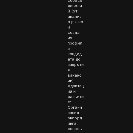
собесе
довани
й (от
анализ
а рынка
и
создан
ия
профил
я
кандид
ата до
закрыти
я
ваканс
ии). -
Адаптац
ия и
развити
е:
Органи
зация
онборд
инга,
сопров