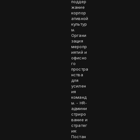
поддер
жание
корпор
ативной
культур
ы.
Органи
зация
меропр
иятий и
офисно
го
простра
нства
для
усилен
ия
команд
ы. - HR-
админи
стриро
вание и
стратег
ия:
Постан