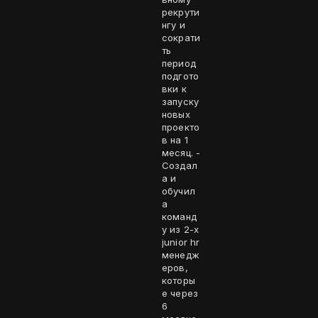
рекрути
нгу и
сократи
ть
период
подгото
вки к
запуску
новых
проекто
в на 1
месяц. -
Создал
а и
обучил
а
команд
у из 2-х
junior hr
менедж
еров,
которы
е через
6