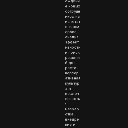
ождени
е новых
сотрудн
иков на
испытат
ельном
сроке,
анализ
эффект
ивности
и поиск
решени
й для
роста. -
Корпор
ативная
культур
а и
вовлеч
енность
:
Разраб
отка,
внедре
ние и