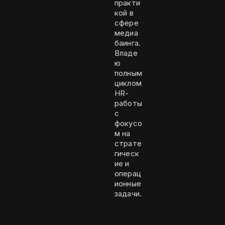
практи
кой в
сфере
медиа
баинга.
Владе
ю
полным
циклом
HR-
работы
с
фокусо
м на
страте
гическ
ие и
операц
ионные
задачи.