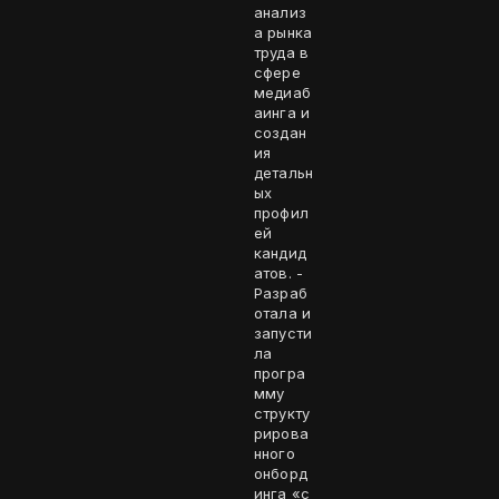
анализ
а рынка
труда в
сфере
медиаб
аинга и
создан
ия
детальн
ых
профил
ей
кандид
атов. -
Разраб
отала и
запусти
ла
програ
мму
структу
рирова
нного
онборд
инга «с