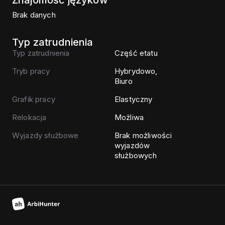
Znajomość języków
Brak danych
Typ zatrudnienia
Typ zatrudnienia
Część etatu
Tryb pracy
Hybrydowo,
Biuro
Grafik pracy
Elastyczny
Relokacja
Możliwa
Wyjazdy służbowe
Brak możliwości
wyjazdów
służbowych