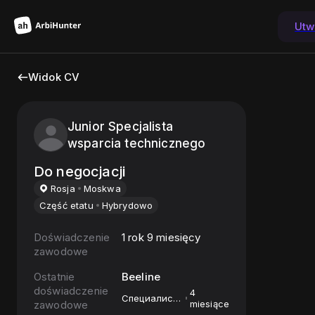
Utw
Widok CV
Junior Specjalista
wsparcia technicznego
Do negocjacji
Rosja
Moskwa
Część etatu
Hybrydowo
Doświadczenie
1 rok 9 miesięcy
zawodowe
Ostatnie
Beeline
doświadczenie
4
Специалист
zawodowe
miesiące
технической