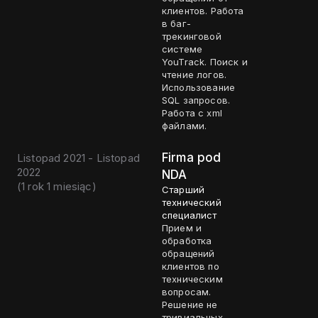
клиентов. Работа
в баг-
трекинговой
системе
YouTrack. Поиск и
чтение логов.
Использование
SQL запросов.
Работа с xml
файлами.
Firma pod
Listopad 2021 - Listopad
2022
NDA
(
1 rok 1 miesiąc
)
Старший
технический
специалист
Прием и
обработка
обращений
клиентов по
техническим
вопросам.
Решение не
тривиальных