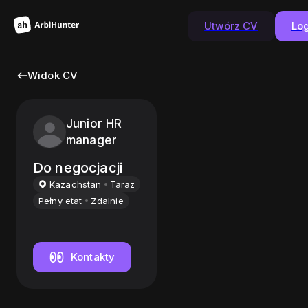
Utwórz CV
Lo
Widok CV
Junior HR
manager
Do negocjacji
Kazachstan
Taraz
Pełny etat
Zdalnie
Kontakty