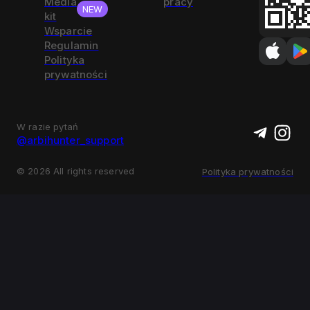
Media
pracy
NEW
kit
Wsparcie
Regulamin
Polityka
prywatności
W razie pytań
@arbihunter_support
©
2026
All rights reserved
Polityka prywatności