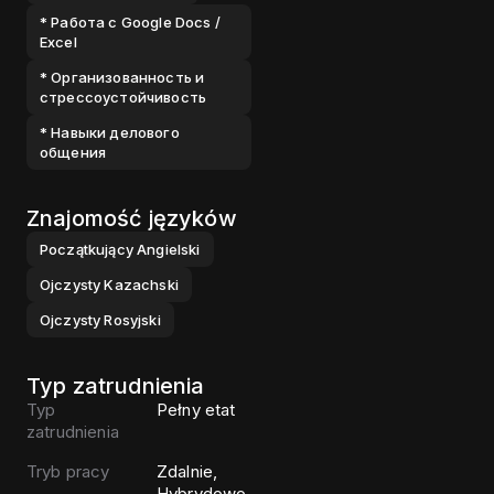
* Работа с Google Docs /
Excel
* Организованность и
стрессоустойчивость
* Навыки делового
общения
Znajomość języków
Początkujący
Angielski
Ojczysty
Kazachski
Ojczysty
Rosyjski
Typ zatrudnienia
Typ
Pełny etat
zatrudnienia
Tryb pracy
Zdalnie,
Hybrydowo,