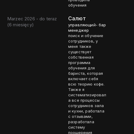
обучения
Салют
Marzec 2026 - do teraz
(
6 miesięcy
)
управляющий- бар
менеджер
поиск и обучение
сотрудников, у
меня также
существует
собственная
программа
обучения для
бариста, которая
включает себя
всю теорию кофе.
Также я
систематизировал
а все процессы
сотрудников зала
и кухни, работала
с отзывами,
разработала
систему
поощерения