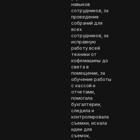
навыков
сотрудников, за
проведение
собраний для
всех
сотрудников, за
исправную
работу всей
техники от
кофемашины до
света в
помещении, за
обучение работы
с кассой и
отчетами,
помогала
бухгалтерии,
следила и
контролировала
съемки, искала
идеи для
съемок,