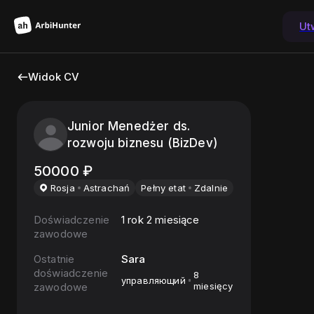
Ut
Widok CV
Junior Menedżer ds.
rozwoju biznesu (BizDev)
50000
₽
Rosja
Astrachań
Pełny etat
Zdalnie
Doświadczenie
1 rok 2 miesiące
zawodowe
Ostatnie
Sara
doświadczenie
8
управляющий
zawodowe
miesięcy