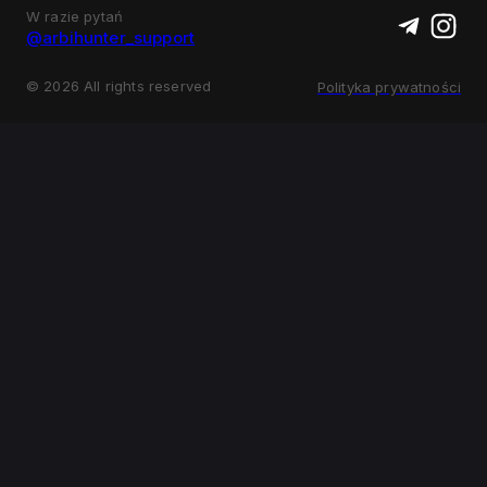
W razie pytań
@arbihunter_support
©
2026
All rights reserved
Polityka prywatności