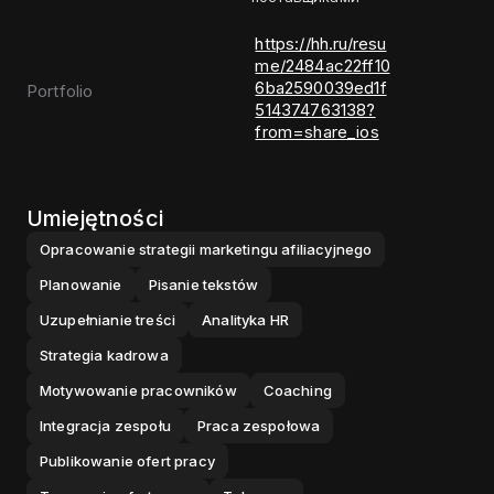
https://hh.ru/resu
me/2484ac22ff10
6ba2590039ed1f
Portfolio
514374763138?
from=share_ios
Umiejętności
Opracowanie strategii marketingu afiliacyjnego
Planowanie
Pisanie tekstów
Uzupełnianie treści
Analityka HR
Strategia kadrowa
Motywowanie pracowników
Coaching
Integracja zespołu
Praca zespołowa
Publikowanie ofert pracy