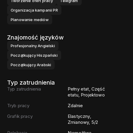
Tworzenie ofert pracy
Telegram
Organizacja kampanii PR
Planowanie mediów
Znajomość języków
Profesjonalny
Angielski
Początkujący
Hiszpański
Początkujący
Arabski
Typ zatrudnienia
Typ zatrudnienia
Pełny etat, Część
etatu, Projektowo
Tryb pracy
Zdalnie
Grafik pracy
Elastyczny,
Zmianowy, 5/2
Relokacja
Niemożliwa