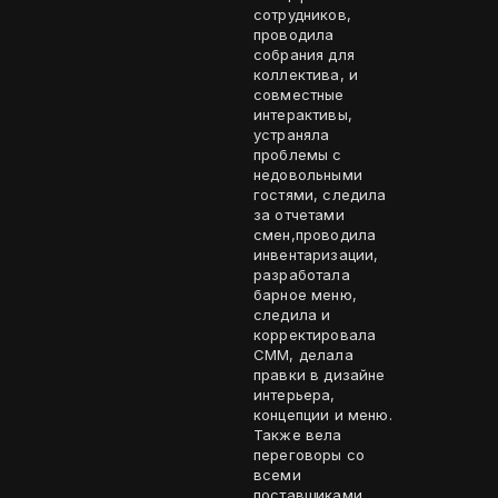
сотрудников,
проводила
собрания для
коллектива, и
совместные
интерактивы,
устраняла
проблемы с
недовольными
гостями, следила
за отчетами
смен,проводила
инвентаризации,
разработала
барное меню,
следила и
корректировала
СММ, делала
правки в дизайне
интерьера,
концепции и меню.
Также вела
переговоры со
всеми
поставщиками