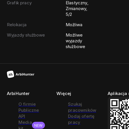
Grafik pracy
Elastyczny,
Zmianowy,
5/2
Relokacja
Możliwa
Wyjazdy służbowe
Możliwe
wyjazdy
służbowe
ArbiHunter
Więcej
Aplikacja
O firmie
Szukaj
Publiczne
pracowników
API
Dodaj ofertę
Media
pracy
NEW
kit