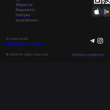
Wsparcie
Regulamin
Polityka
prywatności
W razie pytań
@arbihunter_support
©
2026
All rights reserved
Polityka prywatności