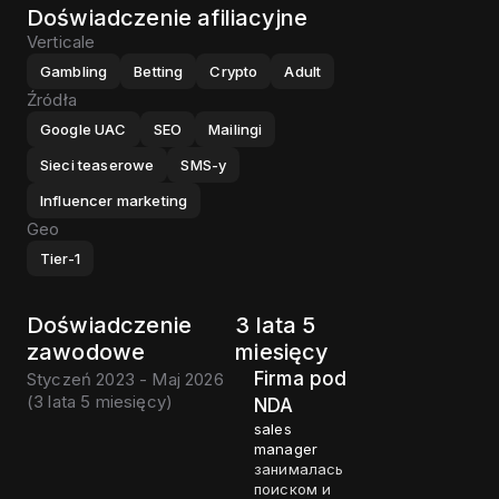
Doświadczenie afiliacyjne
Verticale
Gambling
Betting
Crypto
Adult
Źródła
Google UAC
SEO
Mailingi
Sieci teaserowe
SMS-y
Influencer marketing
Geo
Tier-1
Doświadczenie
3 lata 5
zawodowe
miesięcy
Firma pod
Styczeń 2023 - Maj 2026
(
3 lata 5 miesięcy
)
NDA
sales
manager
занималась
поиском и