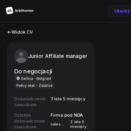
Utwórz
Widok CV
Junior Affiliate manager
Do negocjacji
Serbia
Belgrad
Pełny etat
Zdalnie
Doświadczenie
3 lata 5 miesięcy
zawodowe
Ostatnie
Firma pod NDA
doświadczenie
3 lata 5
sales
zawodowe
miesięcy
manager