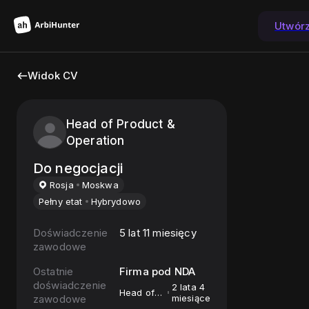
Utwór
Widok CV
Head of Product &
Operation
Do negocjacji
Rosja
Moskwa
Pełny etat
Hybrydowo
Doświadczenie
5 lat 11 miesięcy
zawodowe
Ostatnie
Firma pod NDA
doświadczenie
2 lata 4
Head of
zawodowe
miesiące
Product &