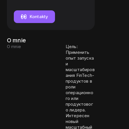
Operation
Kontakty
O mnie
O mnie
Цель:
Применить
опыт запуска
и
масштабиров
ания FinTech-
продуктов в
роли
операционно
го или
продуктовог
о лидера.
Интересен
новый
масштабный