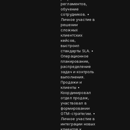
регламентов,
обучение
сотрудников. •
Личное участие в
решении
сложных
клиентских
кейсов,
выстроил
стандарты SLA. •
Операционное
планирование,
распределение
задач и контроль
выполнения.
Продажи и
клиенты •
Координировал
отдел продаж,
участвовал в
формировании
GTM-стратегии. •
Личное участие в
интеграции новых
клиентов к