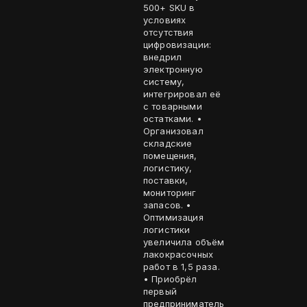
500+ SKU в
условиях
отсутствия
цифровизации:
внедрил
электронную
систему,
интегрировал её
с товарными
остатками. •
Организовал
складские
помещения,
логистику,
поставки,
мониторинг
запасов. •
Оптимизация
логистики
увеличила объём
лакокрасочных
работ в 1,5 раза.
• Приобрёл
первый
предприниматель