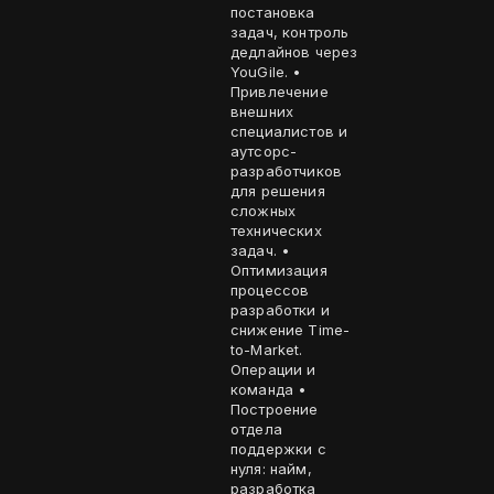
постановка
задач, контроль
дедлайнов через
YouGile. •
Привлечение
внешних
специалистов и
аутсорс-
разработчиков
для решения
сложных
технических
задач. •
Оптимизация
процессов
разработки и
снижение Time-
to-Market.
Операции и
команда •
Построение
отдела
поддержки с
нуля: найм,
разработка