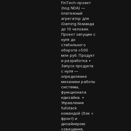
FinTech-проект
(под NDA) —
платежный
агрегатор для
iGaming Команда
до 10 человек.
Проект запущен с
нуля до
стабильного
оборота >500
млн руб. Продукт
и разработка •
Запуск продукта
с нуля —
определение
механики работы
системы,
функционала
идизайна. •
Управление
fullstack
командой (бэк +
фронт) и
дизайнером:
совещания,