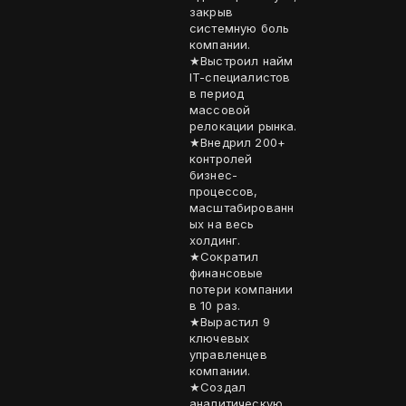
закрыв
системную боль
компании.
★Выстроил найм
IT-специалистов
в период
массовой
релокации рынка.
★Внедрил 200+
контролей
бизнес-
процессов,
масштабированн
ых на весь
холдинг.
★Сократил
финансовые
потери компании
в 10 раз.
★Вырастил 9
ключевых
управленцев
компании.
★Создал
аналитическую