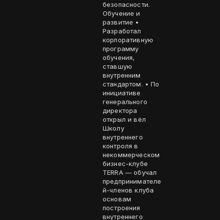
безопасности.
Обучение и
развитие •
Разработал
корпоративную
программу
обучения,
ставшую
внутренним
стандартом. • По
инициативе
генерального
директора
открыл и вёл
Школу
внутреннего
контроля в
некоммерческом
бизнес-клубе
TERRA — обучал
предпринимателе
й-членов клуба
основам
построения
внутреннего