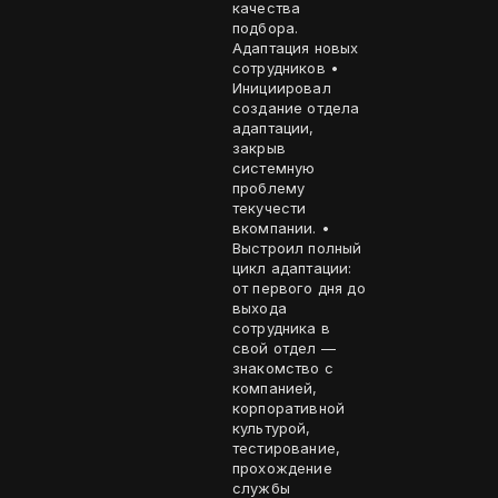
качества
подбора.
Адаптация новых
сотрудников •
Инициировал
создание отдела
адаптации,
закрыв
системную
проблему
текучести
вкомпании. •
Выстроил полный
цикл адаптации:
от первого дня до
выхода
сотрудника в
свой отдел —
знакомство с
компанией,
корпоративной
культурой,
тестирование,
прохождение
службы