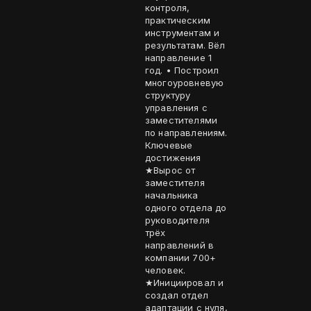
контроля,
практическим
инструментам и
результатам. Вёл
направление 1
год. • Построил
многоуровневую
структуру
управления с
заместителями
по направлениям.
Ключевые
достижения
★Вырос от
заместителя
начальника
одного отдела до
руководителя
трёх
направлений в
компании 700+
человек.
★Инициировал и
создал отдел
адаптации с нуля,