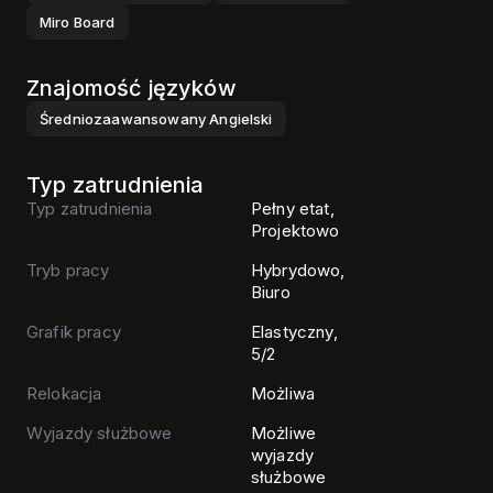
Miro Board
Znajomość języków
Średniozaawansowany
Angielski
Typ zatrudnienia
Typ zatrudnienia
Pełny etat,
Projektowo
Tryb pracy
Hybrydowo,
Biuro
Grafik pracy
Elastyczny,
5/2
Relokacja
Możliwa
Wyjazdy służbowe
Możliwe
wyjazdy
służbowe