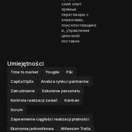
ский опыт:
прямые
переговоры с
клиентами,
поискпоставщико
в, управление
цепочкой
поставок.
Umiejętności
Time to market
Yougile
P&l
CapEx/OpEx
Analiza rynku i partnerów
Zatrudnianie
Szkolenie personelu
Kontrola realizacji zadań
Kanban
Scrum
Zapewnienie ciągłości realizacji płatności
Ekonomia jednostkowa
Attlassian Trello