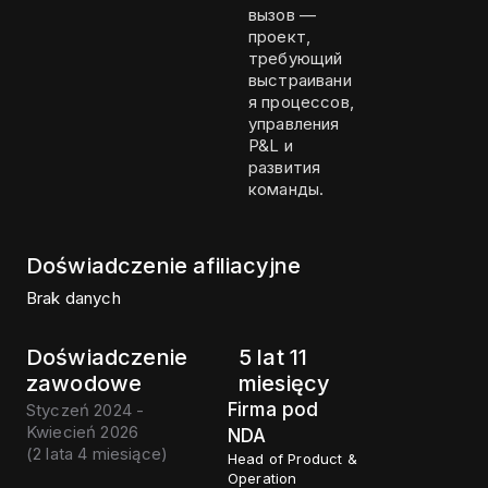
вызов —
проект,
требующий
выстраивани
я процессов,
управления
P&L и
развития
команды.
Doświadczenie afiliacyjne
Brak danych
Doświadczenie
5 lat 11
zawodowe
miesięcy
Firma pod
Styczeń 2024 -
Kwiecień 2026
NDA
(
2 lata 4 miesiące
)
Head of Product &
Operation