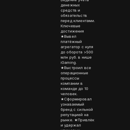
денежных
средств и
обязательств
перед клиентами.
Ключевые
достижения
★Вывел
платёжный
агрегатор с нуля
до оборота >500
млн руб. в нише
iGaming.
★Выстроил все
операционные
процессы
компании в
команде до 10
человек.
★Сформировал
узнаваемый
бренд с сильной
репутацией на
рынке. ★Привлёк
и удержал