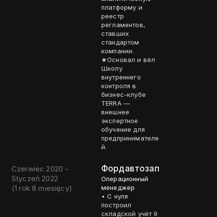
платформу и
реестр
регламентов,
ставших
стандартом
компании.
★Основал и вёл
Школу
внутреннего
контроля в
бизнес-клубе
TERRA —
внешнее
экспертное
обучение для
предпринимателе
й.
Фордавтозап
Czerwiec 2020 -
Styczeń 2022
Операционный
(
1 rok 8 miesięcy
)
менеджер
• С нуля
построил
складской учёт 9