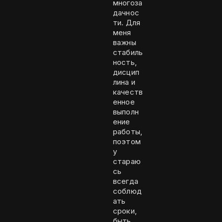
многоза
дачнос
ти. Для
меня
важны
стабиль
ность,
дисцип
лина и
качеств
енное
выполн
ение
работы,
поэтом
у
стараю
сь
всегда
соблюд
ать
сроки,
быть