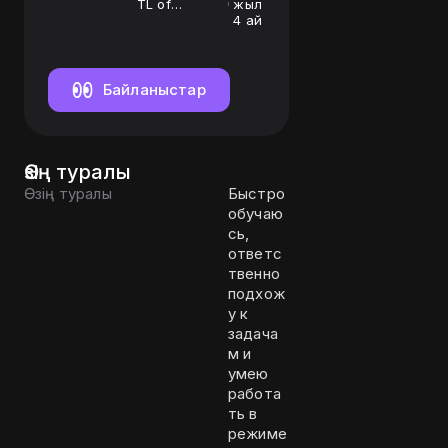
TL of
жыл
SMM/Content
4 ай
Байланыстар
Өзің туралы
Өзің туралы
Быстро
обучаю
сь,
ответс
твенно
подхож
у к
задача
м и
умею
работа
ть в
режиме