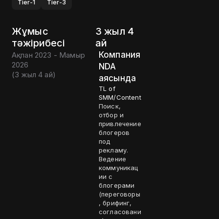
Tier-1
Tier-3
Жұмыс
3 жыл 4
тәжірибесі
ай
Компания
Ақпан 2023 - Мамыр
2026
NDA
(
3 жыл 4 ай
)
аясында
TL of
SMM/Content
Поиск,
отбор и
привлечение
блогеров
под
рекламу.
Ведение
коммуникац
ии с
блогерами
(переговоры
, брифинг,
согласовани