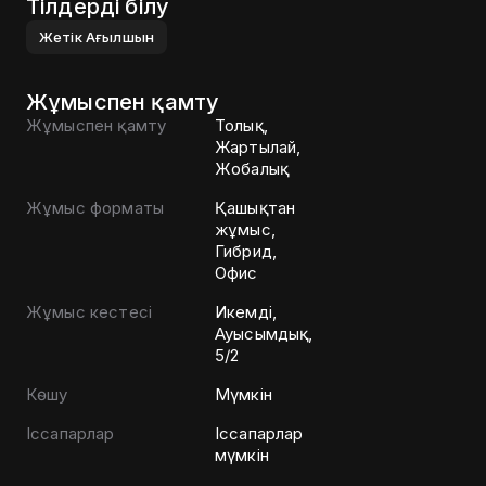
Тілдерді білу
Жетік
Ағылшын
Жұмыспен қамту
Жұмыспен қамту
Толық,
Жартылай,
Жобалық
Жұмыс форматы
Қашықтан
жұмыс,
Гибрид,
Офис
Жұмыс кестесі
Икемді,
Ауысымдық,
5/2
Көшу
Мүмкін
Іссапарлар
Іссапарлар
мүмкін