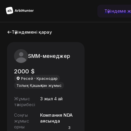
Түйіндеме 
Түйіндемені қарау
SMM-менеджер
2000
$
Ресей
Краснодар
Толық
Қашықтан жұмыс
Жұмыс
3 жыл 4 ай
тәжірибесі
Соңғы
Компания NDA
жұмыс
аясында
орны
3