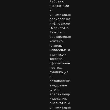
Работа с
бюджетами
и
оптимизация
расходов на
инфлюенсер
-маркетинг.
Telegram:
составление
контент-
планов,
написание и
адаптация
текстов,
оформление
постов,
публикация
и
автопостинг,
внедрение
CTA и
вовлекающи
х механик,
аналитика и
оптимизация