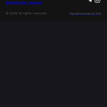
@arbihunter_support
©
2026
All rights reserved
Құпиялылық саясаты