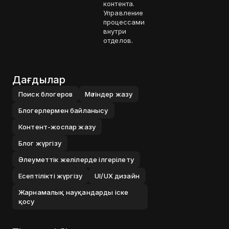
контента.
Управление
процессами
внутри
отделов.
Дағдылар
Поиск блогеров
Мәтіндер жазу
Блогерлермен байланысу
Контент-жоспар жазу
Блог жүргізу
Әлеуметтік желілерде ілгерілету
Есептілікті жүргізу
UI/UX дизайн
Жарнамалық науқандарды іске
қосу