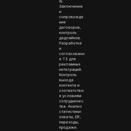
я).
Заключение
и
сопровожде
ние
договоров,
контроль
дедлайнов.
Разработка
и
согласовани
е ТЗ для
рекламных
интеграций.
Контроль
выхода
контента и
соответстви
я условиям
сотрудничес
тва. Анализ
статистики:
охваты, ER,
переходы,
продажи.