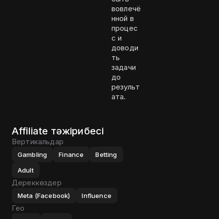
вовлечё
нной в
процес
с и
доводи
ть
задачи
до
результ
ата.
Affiliate тәжірибесі
Вертикальдар
Gambling
Finance
Betting
Adult
Дереккөздер
Meta (Facebook)
Influence
Гео