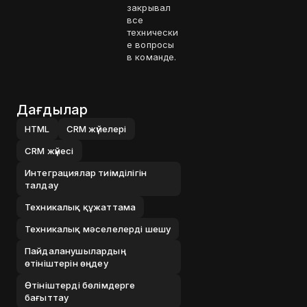
закрывал
все
технически
е вопросы
в команде.
Дағдылар
HTML
CRM жүйелері
CRM жүйесі
Интеграциялар тиімділігін
талдау
Техникалық құжаттама
Техникалық мәселелерді шешу
Пайдаланушылардың
өтініштерін өңдеу
Өтініштерді бөлімдерге
бағыттау