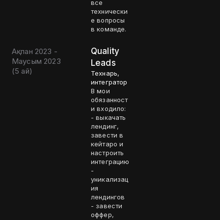
все
технически
е вопросы
в команде.
Quality
Ақпан 2023 -
Маусым 2023
Leads
(
5 ай
)
Технарь,
интегратор
В мои
обязанност
и входило:
- выкачать
лендинг,
завести в
кейтаро и
настроить
интеграцию
-
уникализац
ия
лендингов
- завести
оффер,