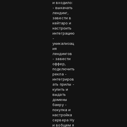
и входило:
- выкачать
лендинг,
завести в
кейтаро и
настроить
интеграцию
-
уникализац
ия
лендингов
- завести
оффер,
подключить
рекла -
интегриров
ать прилы -
купить и
выдать
домены
баеру -
покупка и
настройка
сервера Ну
и вобщем я