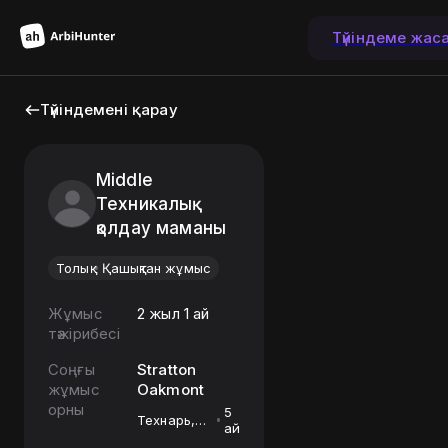
Түйіндеме жас
Түйіндемені қарау
Middle
Техникалық
қолдау маманы
Толық
Қашықтан жұмыс
Жұмыс
2 жыл 1 ай
тәжірибесі
Соңғы
Stratton
жұмыс
Oakmont
орны
5
Технарь,
ай
интегратор