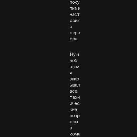
поку
пка и
наст
ройк
а
серв
ера
Ну и
воб
щем
я
закр
ывал
все
техн
ичес
кие
вопр
осы
в
кома