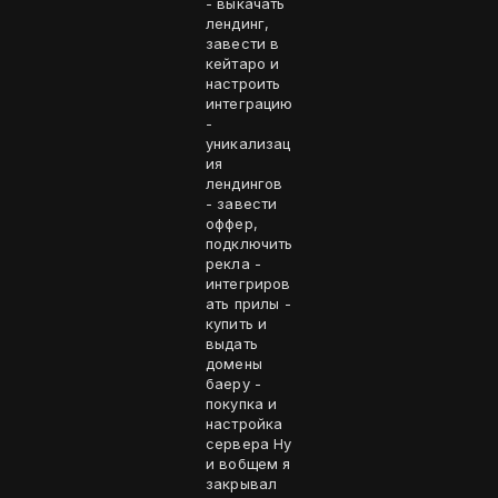
- выкачать
лендинг,
завести в
кейтаро и
настроить
интеграцию
-
уникализац
ия
лендингов
- завести
оффер,
подключить
рекла -
интегриров
ать прилы -
купить и
выдать
домены
баеру -
покупка и
настройка
сервера Ну
и вобщем я
закрывал