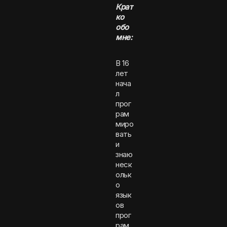
Крат
ко
обо
мне:
В 16
лет
нача
л
прог
рам
миро
вать
и
знаю
неск
ольк
о
язык
ов
прог
рам