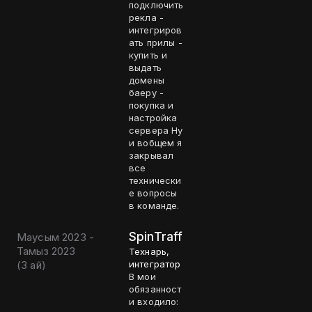
подключить
рекла -
интегриров
ать прилы -
купить и
выдать
домены
баеру -
покупка и
настройка
сервера Ну
и вобщем я
закрывал
все
технически
е вопросы
в команде.
SpinTraff
Маусым 2023 -
Тамыз 2023
Технарь,
(
3 ай
)
интегратор
В мои
обязанност
и входило: