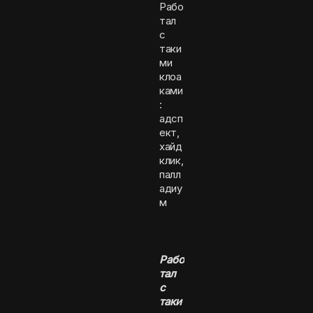
Рабо
тал
с
таки
ми
клоа
ками
:
адсп
ект,
хайд
клик,
палл
адиу
м
Рабо
тал
с
таки