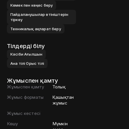
Көмек пен кеңес беру
Пайдаланушылар өтініштерін
тіркеу
Техникалық ақпарат беру
Тілдерді білу
Кәсіби
Ағылшын
Ана тілі
Орыс тілі
Жұмыспен қамту
Жұмыспен қамту
Толық
Жұмыс форматы
Қашықтан
жұмыс
Жұмыс кестесі
Көшу
Мүмкін