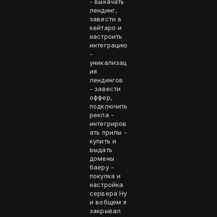
- выкачать
лендинг,
завести в
кейтаро и
настроить
интеграцию
-
уникализац
ия
лендингов
- завести
оффер,
подключить
рекла -
интегриров
ать прилы -
купить и
выдать
домены
баеру -
покупка и
настройка
сервера Ну
и вобщем я
закрывал