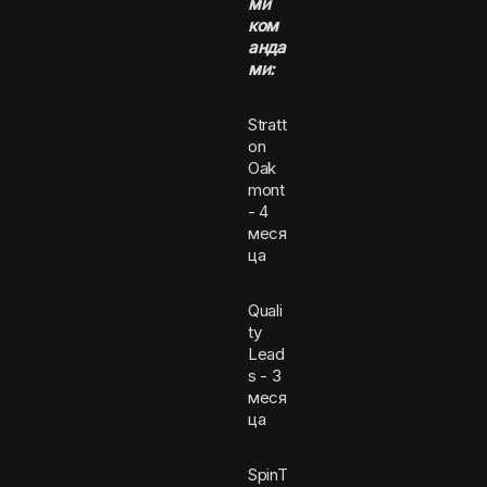
ми
ком
анда
ми:
Stratt
on
Oak
mont
- 4
меся
ца
Quali
ty
Lead
s - 3
меся
ца
SpinT