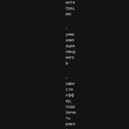
инте
грац
ию
-
уник
ализ
ация
ленд
инго
в
-
заве
сти
офф
ер,
подк
лючи
ть
рекл