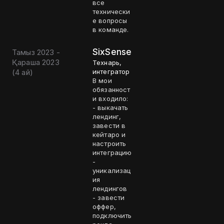
все
технически
е вопросы
в команде.
SixSense
Тамыз 2023 -
Қараша 2023
Технарь,
(
4 ай
)
интегратор
В мои
обязанност
и входило:
- выкачать
лендинг,
завести в
кейтаро и
настроить
интеграцию
-
уникализац
ия
лендингов
- завести
оффер,
подключить