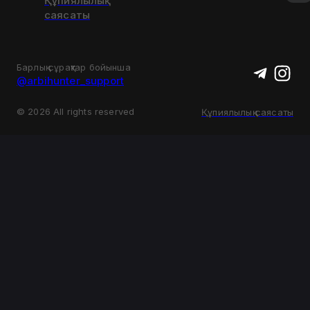
Құпиялылық
саясаты
Барлық сұрақтар бойынша
@arbihunter_support
©
2026
All rights reserved
Құпиялылық саясаты