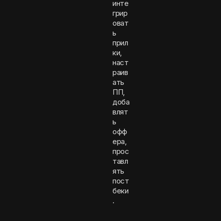
инте
грир
оват
ь
прил
ки,
наст
раив
ать
ПП,
доба
влят
ь
офф
ера,
прос
тавл
ять
пост
беки
.