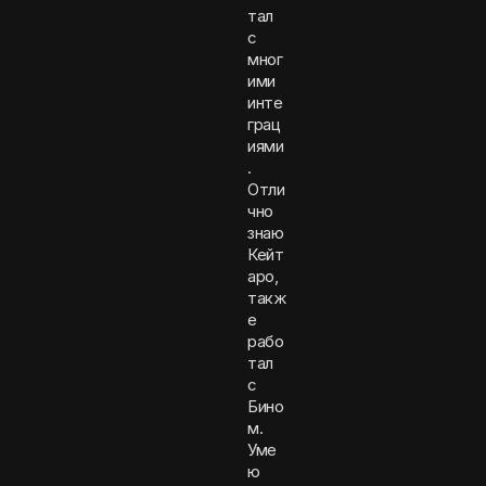
тал
с
мног
ими
инте
грац
иями
.
Отли
чно
знаю
Кейт
аро,
такж
е
рабо
тал
с
Бино
м.
Уме
ю