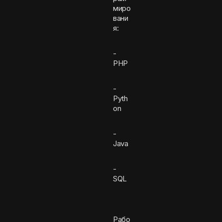
миро
вани
я:
-
PHP
-
Pyth
on
-
Java
-
SQL
Рабо