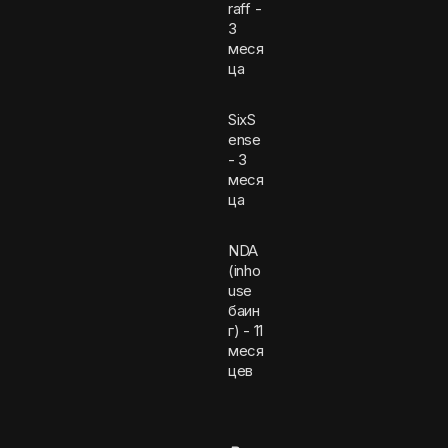
raff -
3
меся
ца
SixS
ense
- 3
меся
ца
NDA
(inho
use
баин
г) - 11
меся
цев