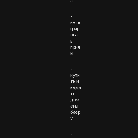
а
-
инте
грир
оват
ь
прил
ы
-
купи
ть и
выда
ть
дом
ены
баер
у
-