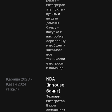
рекла -
интегриров
ать прилы -
купить и
выдать
домены
баеру -
покупка и
настройка
сервера Ну
и вобщем я
закрывал
все
технически
е вопросы
в команде.
NDA
Қараша 2023 -
Қазан 2024
(inhouse
(
1 жыл
)
баинг)
Технарь,
интегратор
В мои
обязанност