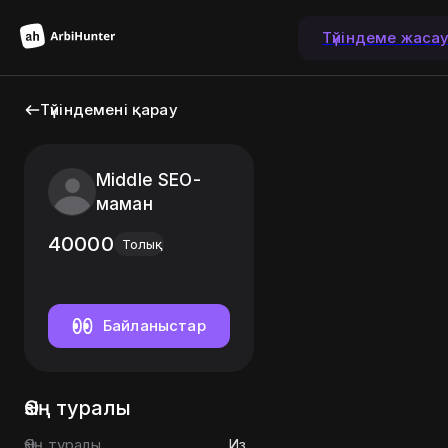
Түйіндеме жаса
Түйіндемені қарау
Middle SEO-
маман
40000
Толық
Байланыстар
Өзің туралы
Өзің туралы
Из