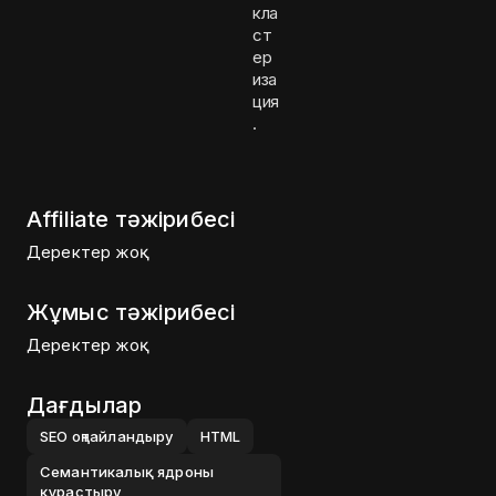
кла
ст
ер
иза
ция
.
Affiliate тәжірибесі
Деректер жоқ
Жұмыс тәжірибесі
Деректер жоқ
Дағдылар
SEO оңтайландыру
HTML
Семантикалық ядроны
құрастыру