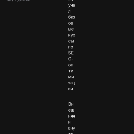
уча
л
баз
ов
ые
кур
сы
по
SE
O-
оп
ти
ми
зац
ии.
Вн
еш
няя
и
вну
тр