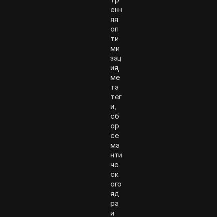
енн
яя
оп
ти
ми
зац
ия,
ме
та
тег
и,
сб
ор
се
ма
нти
че
ск
ого
яд
ра
и