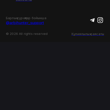
Барлық сұрақтар бойынша
@arbihunter_support
©
2026
All rights reserved
Құпиялылық саясаты