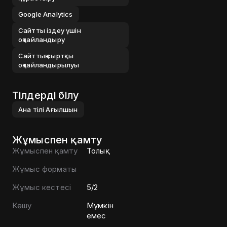
Google Analytics
Сайтты іздеу үшін
оңтайландыру
Сайттың сыртқы
оңтайландырылуы
Тілдерді білу
Ана тілі
Ағылшын
Жұмыспен қамту
Жұмыспен қамту
Толық
Жұмыс форматы
Жұмыс кестесі
5/2
Көшу
Мүмкін
емес