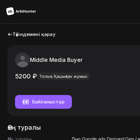
Түйіндемені қарау
Middle Media Buyer
5200
₽
Толық
Қашықтан жұмыс
Байланыстар
Өзің туралы
Өзің туралы