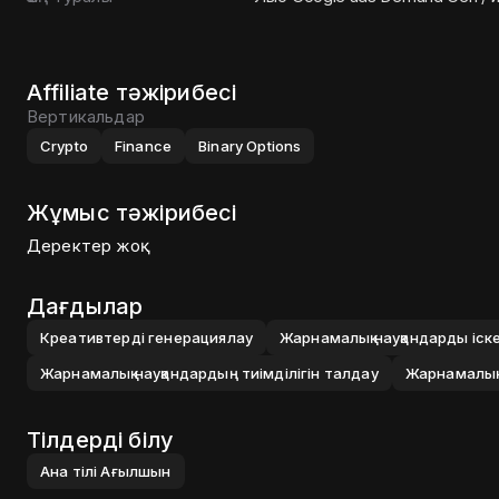
Affiliate тәжірибесі
Вертикальдар
Crypto
Finance
Binary Options
Жұмыс тәжірибесі
Деректер жоқ
Дағдылар
Креативтерді генерациялау
Жарнамалық науқандарды іске
Жарнамалық науқандардың тиімділігін талдау
Жарнамалық
Тілдерді білу
Ана тілі
Ағылшын