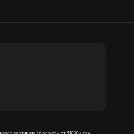
Лью Google ads Demand Gen / инвест вертикали / бюджеты от $1000+ day