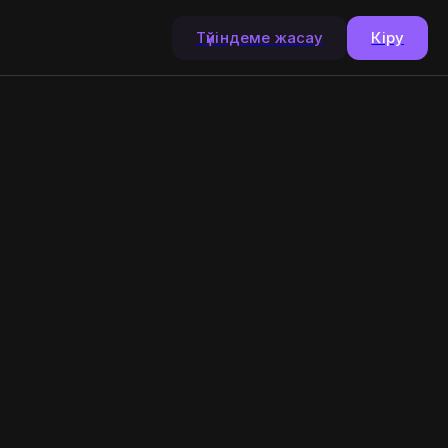
Түйіндеме жасау
Кіру