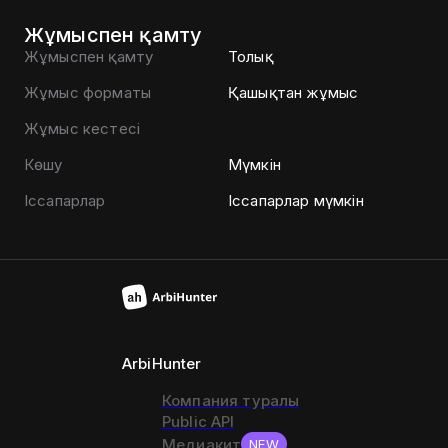
Жұмыспен қамту
Жұмыспен қамту
Толық
Жұмыс форматы
Қашықтан жұмыс
Жұмыс кестесі
Көшу
Мүмкін
Іссапарлар
Іссапарлар мүмкін
ArbiHunter
Компания туралы
Public API
Медиакит
NEW