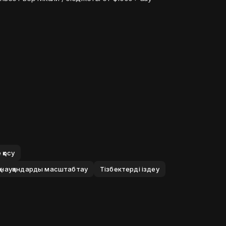
 қосу
 науқандарды масштабтау
Тізбектерді іздеу