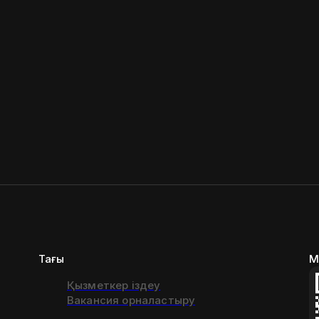
Тағы
М
Қызметкер іздеу
Вакансия орналастыру