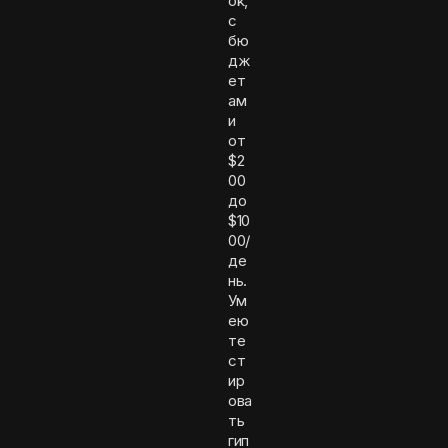
ok,
с
бю
дж
ет
ам
и
от
$2
00
до
$10
00/
де
нь.
Ум
ею
те
ст
ир
ова
ть
гип