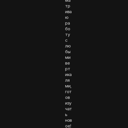
ма
тр
ива
ю
ра
бо
ту
с
лю
бы
ми
ве
рт
ика
ля
ми,
гот
ов
изу
чат
ь
нов
ое!