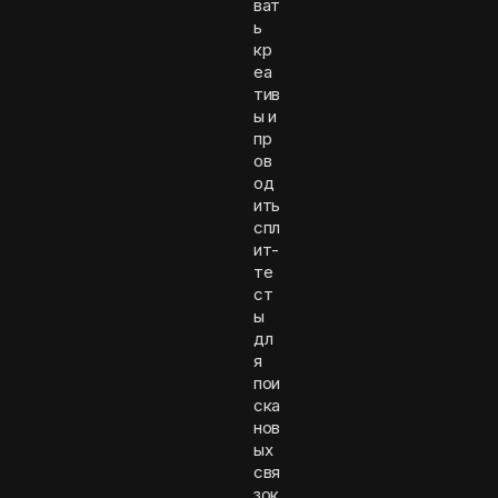
ват
ь
кр
еа
тив
ы и
пр
ов
од
ить
спл
ит-
те
ст
ы
дл
я
пои
ска
нов
ых
свя
зок