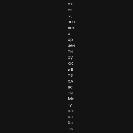
от
ез
ы,
неп
лох
о
ор
иен
ти
ру
юс
ь в
те
х.ч
ас
ти.
Мо
гу
раз
ра
ба
ты