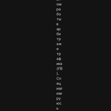
ом
ра
бо
ты
в
ар
би
тр
аж
е
тр
аф
ика
(FB
).
Сп
ец
иал
изи
ру
юс
ь