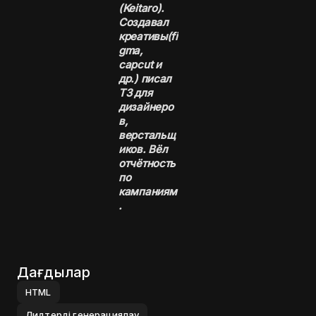
(Keitaro).
Создавал
креативы(fi
gma,
capcut и
др.) писал
ТЗ для
дизайнеро
в,
верстальщ
иков. Вёл
отчётность
по
кампаниям
.
Дағдылар
HTML
Лидтерді генерациялау