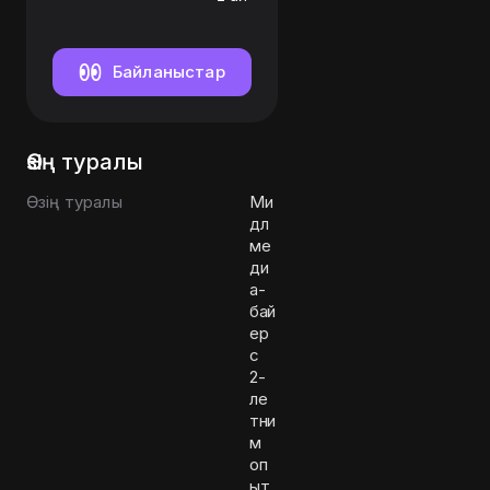
Байланыстар
Өзің туралы
Өзің туралы
Ми
дл
ме
ди
а-
бай
ер
с
2-
ле
тни
м
оп
ыт