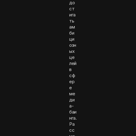
до
ст
ига
ть
ам
би
ци
озн
ых
це
лей
в
сф
ер
е
ме
ди
а-
баи
нга.
Ра
сс