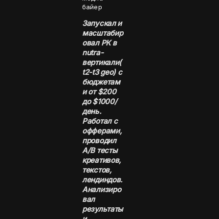
байер
Запускал и
масштабир
овал РК в
nutra-
вертикали(
t2-t3 geo) с
бюджетам
и от $200
до $1000/
день.
Работал с
офферами,
проводил
A/B тесты
креативов,
текстов,
лендиндов.
Анализиро
вал
результаты
и