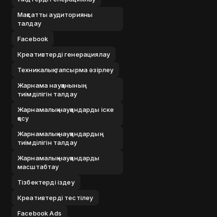
Мақсатты аудиторияны
талдау
Facebook
Креативтерді генерациялау
Техникалық тапсырма әзірлеу
Жарнама науқанының
тиімділігін талдау
Жарнамалық науқандарды іске
қосу
Жарнамалық науқандардың
тиімділігін талдау
Жарнамалық науқандарды
масштабтау
Тізбектерді іздеу
Креативтерді тестілеу
Facebook Ads