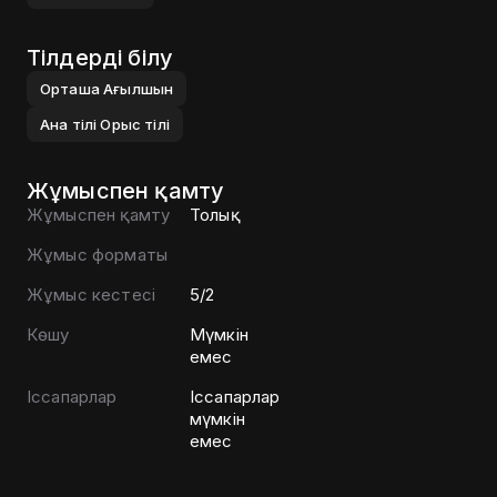
Тілдерді білу
Орташа
Ағылшын
Ана тілі
Орыс тілі
Жұмыспен қамту
Жұмыспен қамту
Толық
Жұмыс форматы
Жұмыс кестесі
5/2
Көшу
Мүмкін
емес
Іссапарлар
Іссапарлар
мүмкін
емес