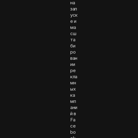
на
зап
уск
е и
ма
сш
та
би
ро
ван
ии
ре
кла
мн
ых
ка
мп
ани
й в
Fa
ce
bo