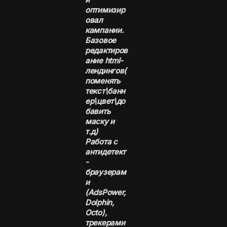
оптимизир
овал
кампании.
Базовое
редактиров
ание html-
лендингов(
поменять
текст\банн
ер\цвет\до
бавить
маску и
т.д)
Работа с
антидетект
-
браузерам
и
(AdsPower,
Dolphin,
Octo),
трекерами