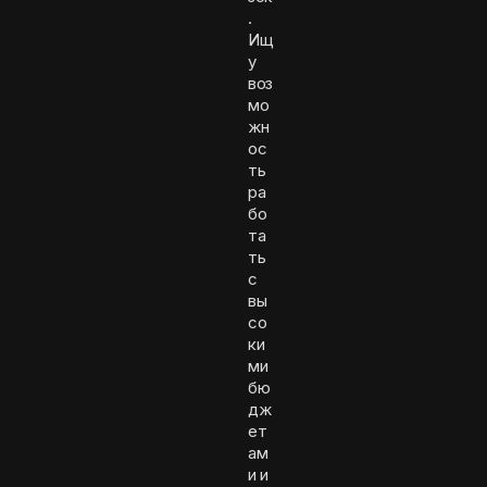
.
Ищ
у
воз
мо
жн
ос
ть
ра
бо
та
ть
с
вы
со
ки
ми
бю
дж
ет
ам
и и