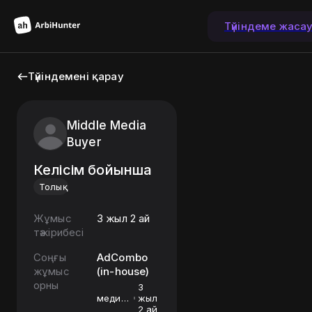
Түйіндеме жаса
Түйіндемені қарау
Middle Media
Buyer
Келісім бойынша
Толық
Жұмыс
3 жыл 2 ай
тәжірибесі
Соңғы
AdCombo
жұмыс
(in-house)
орны
3
медиа-
жыл
байер
2 ай