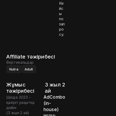
Ке
йс
ы
по
зап
ро
су.
Affiliate тәжірибесі
Вертикальдар
Nutra
Adult
Жұмыс
3 жыл 2
тәжірибесі
ай
AdCombo
Шілде 2023 -
қазіргі уақытқа
(in-
дейін
house)
(
3 жыл 2 ай
)
медиа-