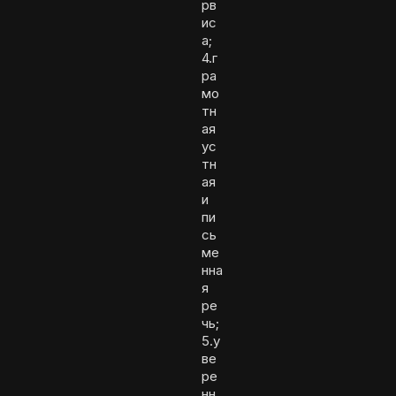
рв
ис
а;
4.г
ра
мо
тн
ая
ус
тн
ая
и
пи
сь
ме
нна
я
ре
чь;
5.у
ве
ре
нн