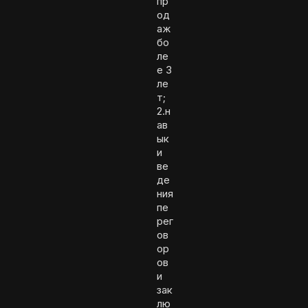
пр
од
аж
бо
ле
е 3
ле
т;
2.н
ав
ык
и
ве
де
ния
пе
рег
ов
ор
ов
и
зак
лю