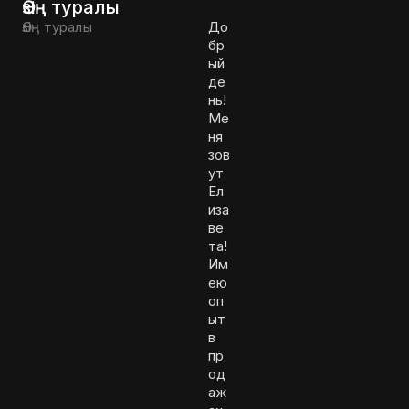
Өзің туралы
Өзің туралы
До
бр
ый
де
нь!
Ме
ня
зов
ут
Ел
иза
ве
та!
Им
ею
оп
ыт
в
пр
од
аж