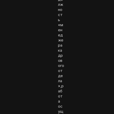
лж
но
ст
ь
«м
ен
ед
же
ра
ка
др
ов
ого
от
де
ла
»,р
аб
от
а
ос
ущ