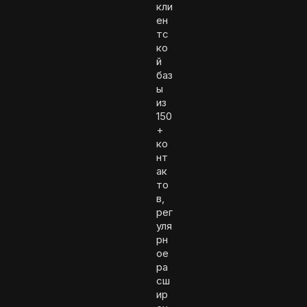
кли
ен
тс
ко
й
баз
ы
из
150
+
ко
нт
ак
то
в,
рег
уля
рн
ое
ра
сш
ир