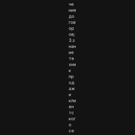
че
ния
до
гов
ор
ов;
3.з
нан
ие
те
хни
к
пр
од
аж
и
кли
ен
тс
ког
о
се