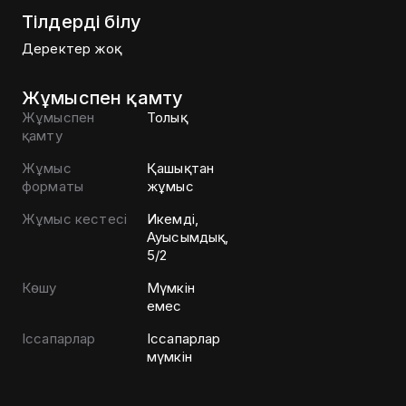
Тілдерді білу
Деректер жоқ
Жұмыспен қамту
Жұмыспен
Толық
қамту
Жұмыс
Қашықтан
форматы
жұмыс
Жұмыс кестесі
Икемді,
Ауысымдық,
5/2
Көшу
Мүмкін
емес
Іссапарлар
Іссапарлар
мүмкін