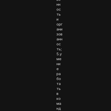
нн
ос
ть
и
орг
ани
зов
анн
ос
ть;
5.у
ме
ни
е
ра
бо
та
ть
в
ко
ма
нд