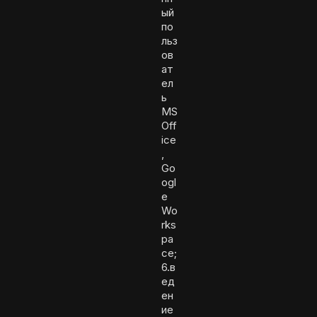
ый
по
льз
ов
ат
ел
ь
MS
Off
ice
,
Go
ogl
e
Wo
rks
pa
ce;
6.в
ед
ен
ие