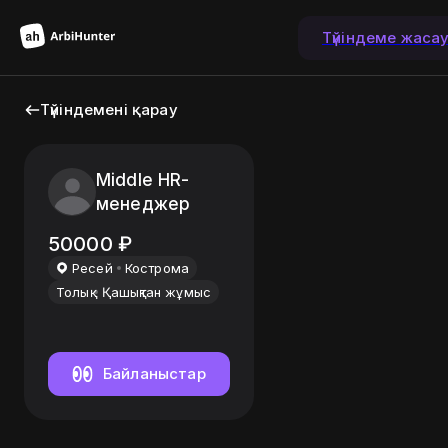
Түйіндеме жаса
Түйіндемені қарау
Middle HR-
менеджер
50000
₽
Ресей
Кострома
Толық
Қашықтан жұмыс
Байланыстар