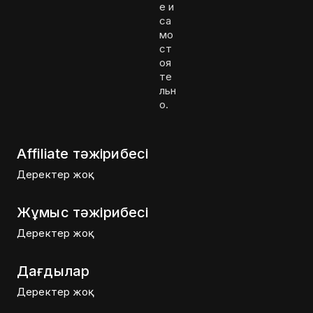
е и
са
мо
ст
оя
те
льн
о.
Affiliate тәжірибесі
Деректер жоқ
Жұмыс тәжірибесі
Деректер жоқ
Дағдылар
Деректер жоқ