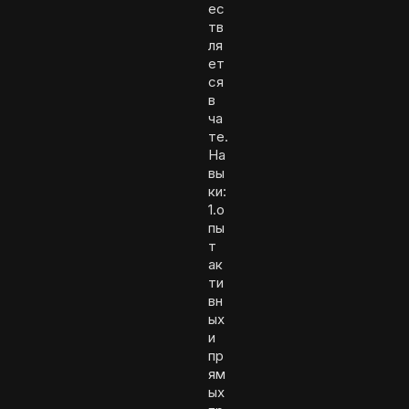
ес
тв
ля
ет
ся
в
ча
те.
На
вы
ки:
1.о
пы
т
ак
ти
вн
ых
и
пр
ям
ых