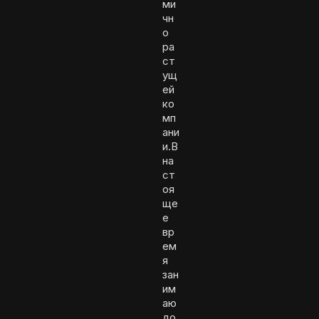
ми
чн
о
ра
ст
ущ
ей
ко
мп
ани
и.В
на
ст
оя
ще
е
вр
ем
я
зан
им
аю
до