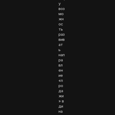
у
воз
мо
жн
ос
ть
раз
вив
ат
ь
нап
ра
вл
ен
ие
«п
ро
да
жи
» в
ди
на