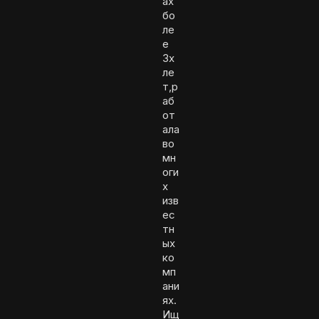
ах
бо
ле
е
3х
ле
т,р
аб
от
ала
во
мн
оги
х
изв
ес
тн
ых
ко
мп
ани
ях.
Ищ