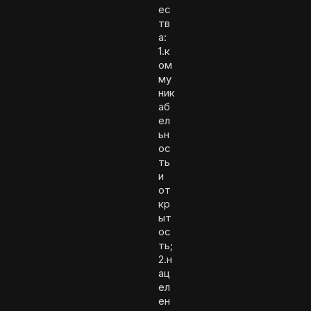
ес
тв
а:
1.к
ом
му
ник
аб
ел
ьн
ос
ть
и
от
кр
ыт
ос
ть;
2.н
ац
ел
ен