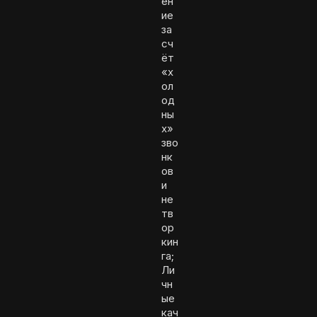
ен
ие
за
сч
ёт
«х
ол
од
ны
х»
зво
нк
ов
и
не
тв
ор
кин
га;
Ли
чн
ые
кач