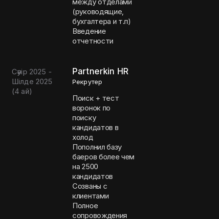
между отделами
(руководящие,
бухгалтера и т.п)
Введение
отчетности
Partnerkin HR
Сәуір 2025 -
Шілде 2025
Рекрутер
(
4 ай
)
Поиск + тест
воронок по
поиску
кандидатов в
холод
Пополнил базу
баеров более чем
на 2500
кандидатов
Созваны с
клиентами
Полное
сопровождения