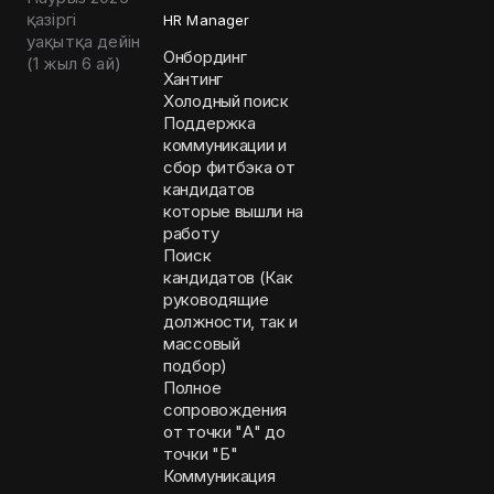
қазіргі
HR Manager
уақытқа дейін
Онбординг
(
1 жыл 6 ай
)
Хантинг
Холодный поиск
Поддержка
коммуникации и
сбор фитбэка от
кандидатов
которые вышли на
работу
Поиск
кандидатов (Как
руководящие
должности, так и
массовый
подбор)
Полное
сопровождения
от точки "А" до
точки "Б"
Коммуникация