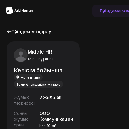
Түйіндеме жа
Түйіндемені қарау
Middle HR-
менеджер
Келісім бойынша
Аргентина
Толық
Қашықтан жұмыс
Жұмыс
3 жыл 2 ай
тәжірибесі
Соңғы
ООО
жұмыс
Коммуникации
орны
hr
10 ай