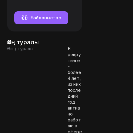
Байланыстар
Өзің туралы
Өзің туралы
В
рекру
тинге
-
более
4 лет,
из них
после
дний
год
актив
но
работ
аю в
сфере