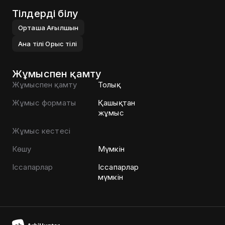
Тілдерді білу
Орташа
Ағылшын
Ана тілі
Орыс тілі
Жұмыспен қамту
Жұмыспен қамту
Толық
Жұмыс форматы
Қашықтан
жұмыс
Жұмыс кестесі
Көшу
Мүмкін
Іссапарлар
Іссапарлар
мүмкін