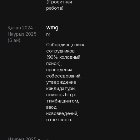
(Проектная
работа)
wmg
Қазан 2024 -
Наурыз 2025
hr
(
6 ай
)
Онбординг ,поиск
сотрудников
(90% холодный
поиск),
проведения
собеседований,
утверждение
кандидатуры,
помощь hr g с
тимбилдингом,
ввод
нововведений,
отчетность.
-
Наурыз 2025 -