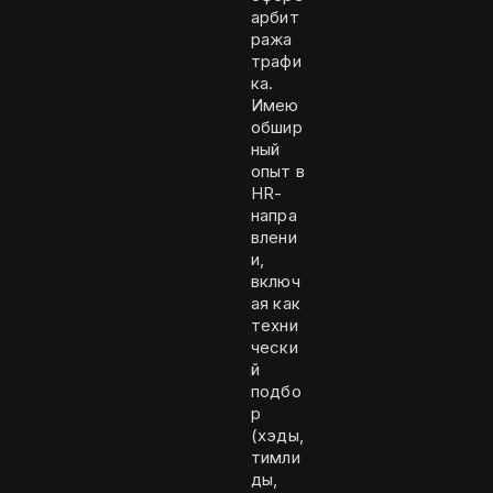
арбит
ража
трафи
ка.
Имею
обшир
ный
опыт в
HR-
напра
влени
и,
включ
ая как
техни
чески
й
подбо
р
(хэды,
тимли
ды,