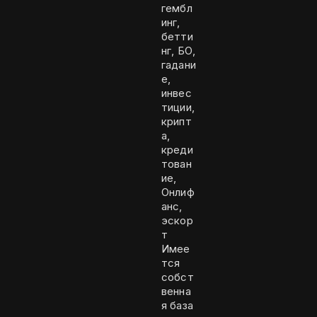
гембл
инг,
бетти
нг, БО,
гадани
е,
инвес
тиции,
крипт
а,
креди
тован
ие,
Онлиф
анс,
эскор
т
Имее
тся
собст
венна
я база