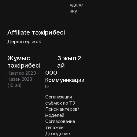
удале
нку
Affiliate тәжірибесі
Деректер жоқ
Жұмыс
3 жыл 2
тәжірибесі
ай
ООО
Қаңтар 2023 -
Қазан 2023
Коммуникации
(
10 ай
)
hr
Организация
съёмок по ТЗ
Поиск актеров/
моделей
Согласование
типажей
Доведение