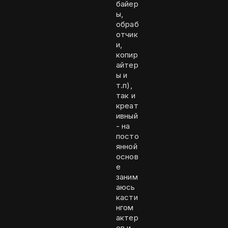
байер
ы,
обраб
отчик
и,
копир
айтер
ы и
т.п),
так и
креат
ивный
- на
посто
янной
основ
е
заним
аюсь
касти
нгом
актер
ов и