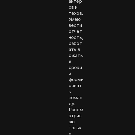
актер
ов и
техов.
Умею
вести
отчет
ность,
работ
ать в
сжаты
е
сроки
и
форми
роват
ь
коман
ду.
Рассм
атрив
аю
тольк
о