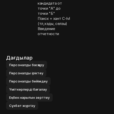
кандидата от
точки "А" до
точки "Б"
Поиск + хант C-lvl
(тл,хэды, селзы)
Введение
отчетности
Дағдылар
Персоналды басқару
Персоналды іріктеу
Персоналды бейімдеу
Үміткерлерді бағалау
Еңбек нарығын зерттеу
Сұхбат жүргізу