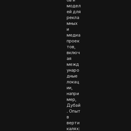
модел
ей для
рекла
мных
и
медиа
проек
тов,
включ
ая
межд
унаро
дные
локац
ии,
напри
мер,
Дубай
. Опыт
в
верти
калях: