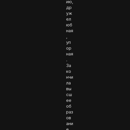
ию,
др
уж
ел
юб
ная
,
уп
ор
ная
.
За
ко
нчи
ла
вы
сш
ее
об
раз
ов
ани
е