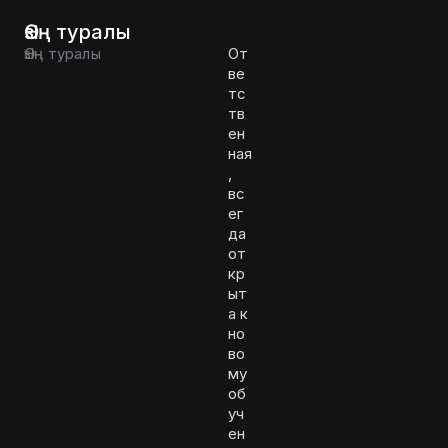
Өзің туралы
Өзің туралы
От
ве
тс
тв
ен
ная
,
вс
ег
да
от
кр
ыт
а к
но
во
му
об
уч
ен