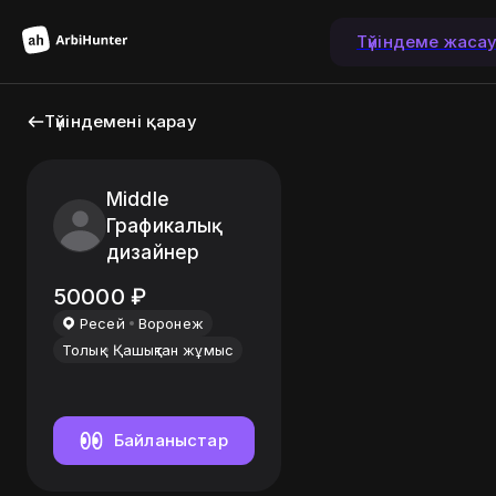
Түйіндеме жаса
Түйіндемені қарау
Middle
Графикалық
дизайнер
50000
₽
Ресей
Воронеж
Толық
Қашықтан жұмыс
Байланыстар