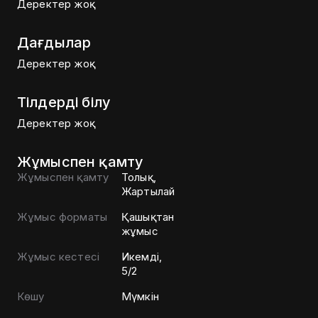
Деректер жоқ
Дағдылар
Деректер жоқ
Тілдерді білу
Деректер жоқ
Жұмыспен қамту
Жұмыспен қамту
Толық,
Жартылай
Жұмыс форматы
Қашықтан
жұмыс
Жұмыс кестесі
Икемді,
5/2
Көшу
Мүмкін