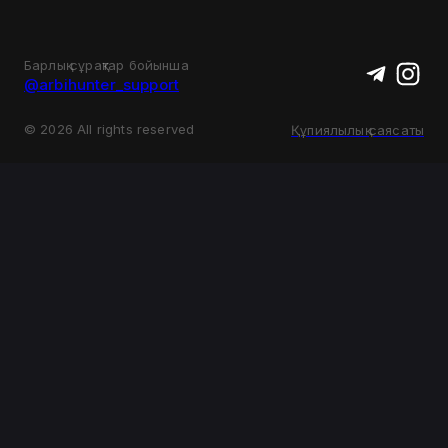
Барлық сұрақтар бойынша
@arbihunter_support
©
2026
All rights reserved
Құпиялылық саясаты