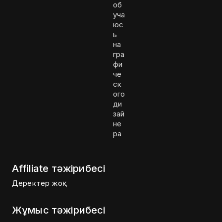
об
уча
юс
ь
на
гра
фи
че
ск
ого
ди
зай
не
ра
Affiliate тәжірибесі
Деректер жоқ
Жұмыс тәжірибесі