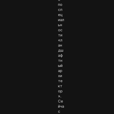
по
сп
ец
иал
ьн
ос
ти
«л
ан
дш
аф
тн
ый
ар
хи
те
кт
ор
».
Се
йча
с