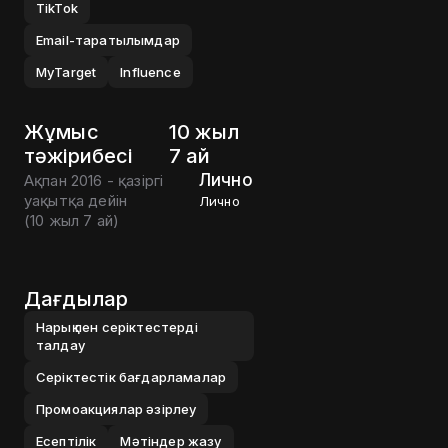
TikTok
Email-таратылымдар
MyTarget
Influence
Жұмыс
10 жыл
тәжірибесі
7 ай
Лично
Ақпан 2016 - қазіргі
уақытқа дейін
Лично
(
10 жыл 7 ай
)
Дағдылар
Нарық пен серіктестерді
талдау
Серіктестік бағдарламалар
Промоакциялар әзірлеу
Есептілік
Мәтіндер жазу