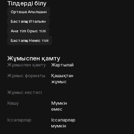
Тілдерді білу
Орташа
Ағылшын
Бастапқы
Итальян
Ана тілі
Орыс тілі
Бастапқы
Неміс тілі
Жұмыспен қамту
Жұмыспен қамту
Жартылай
Жұмыс форматы
Қашықтан
жұмыс
Жұмыс кестесі
Көшу
Мүмкін
емес
Іссапарлар
Іссапарлар
мүмкін