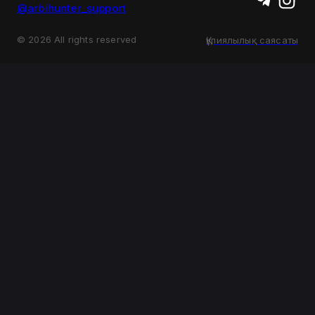
@arbihunter_support
©
2026
All rights reserved
Құпиялылық саясаты