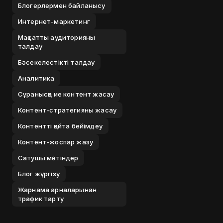
Блогерлермен байланысу
Интернет-маркетинг
Мақсатты аудиторияны
талдау
Бәсекелестікті талдау
Аналитика
Сұранысқа ие контент жасау
Контент-стратегияны жасау
Контентті қайта бейімдеу
Контент-жоспар жазу
Сатушы мәтіндер
Блог жүргізу
Жарнама арналарынан
трафик тарту