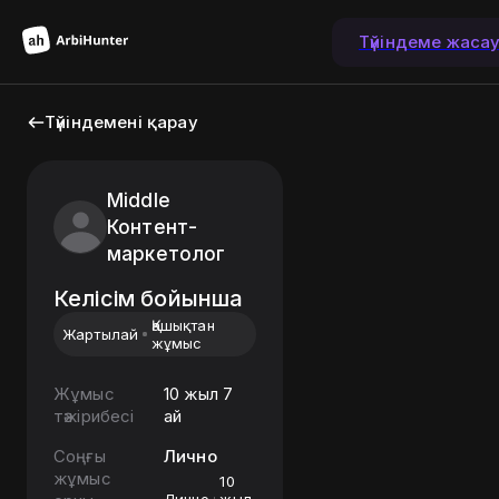
Түйіндеме жаса
Түйіндемені қарау
Middle
Контент-
маркетолог
Келісім бойынша
Қашықтан
Жартылай
жұмыс
Жұмыс
10 жыл 7
тәжірибесі
ай
Соңғы
Лично
жұмыс
10