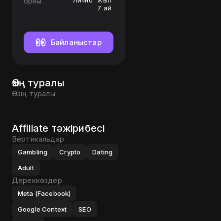
орны
Лично
жыл
7 ай
Байланыстар
Өзің туралы
Өзің туралы
Affiliate тәжірибесі
Вертикальдар
Gambling
Crypto
Dating
Adult
Дереккөздер
Meta (Facebook)
Google Context
SEO