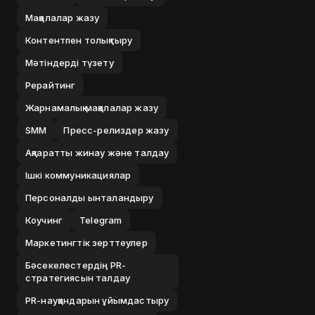
Мақалалар жазу
Контентпен толықтыру
Мәтіндерді түзету
Рерайтинг
Жарнамалық мақалалар жазу
SMM
Пресс-релиздер жазу
Ақпаратты жинау және талдау
Ішкі коммуникациялар
Персоналды ынталандыру
Коучинг
Telegram
Маркетингтік зерттеулер
Бәсекелестердің PR-
стратегиясын талдау
PR-науқандарын ұйымдастыру