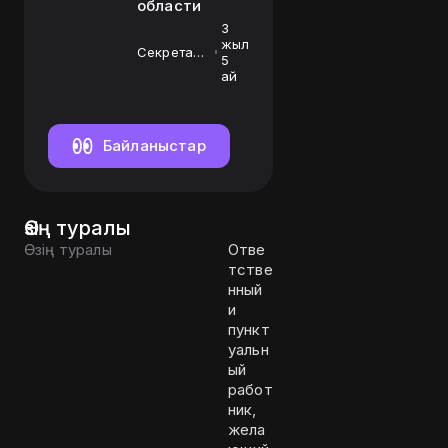
области
3
жыл
Секретарь
5
судебного
ай
заседания
Байланыстар
Өзің туралы
Өзің туралы
Отве
тстве
нный
и
пункт
уальн
ый
работ
ник,
жела