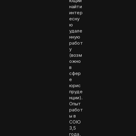
ющий
найти
интер
есну
ю
удале
нную
работ
у
(возм
ожно
в
сфер
е
юрис
пруде
нции).
Опыт
работ
ы в
СОЮ
3,5
года,