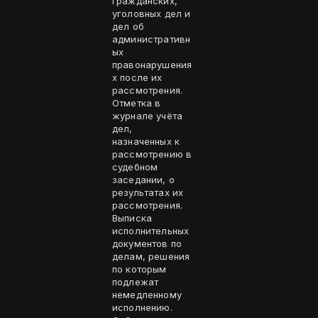
гражданских,
уголовных дел и
дел об
административн
ых
правонарушения
х после их
рассмотрения.
Отметка в
журнале учёта
дел,
назначенных к
рассмотрению в
судебном
заседании, о
результатах их
рассмотрения.
Выписка
исполнительных
документов по
делам, решения
по которым
подлежат
немедленному
исполнению.