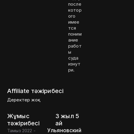
после
котор
ого
имее
тся
поним
ание
работ
ы
суда
изнут
ри.
Affiliate тәжірибесі
Деректер жоқ
Жұмыс
3 жыл 5
тәжірибесі
ай
Ульяновский
Тамыз 2022 -