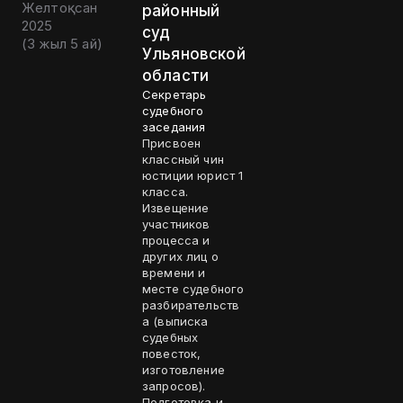
Желтоқсан
районный
2025
суд
(
3 жыл 5 ай
)
Ульяновской
области
Секретарь
судебного
заседания
Присвоен
классный чин
юстиции юрист 1
класса.
Извещение
участников
процесса и
других лиц о
времени и
месте судебного
разбирательств
а (выписка
судебных
повесток,
изготовление
запросов).
Подготовка и