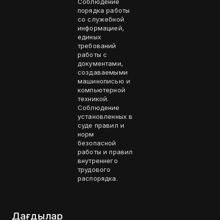
Соблюдение
порядка работы
со служебной
информацией,
единых
требований
работы с
документами,
создаваемыми
машинописью и
компьютерной
техникой.
Соблюдение
установленных в
суде правил и
норм
безопасной
работы и правил
внутреннего
трудового
распорядка.
Дағдылар