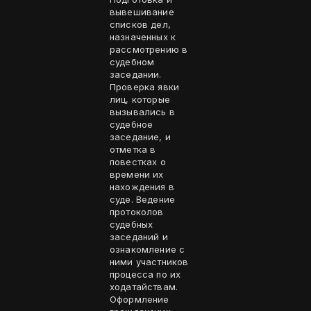
вывешивание
списков дел,
назначенных к
рассмотрению в
судебном
заседании.
Проверка явки
лиц, которые
вызывались в
судебное
заседание, и
отметка в
повестках о
времени их
нахождения в
суде. Ведение
протоколов
судебных
заседаний и
ознакомление с
ними участников
процесса по их
ходатайствам.
Оформление