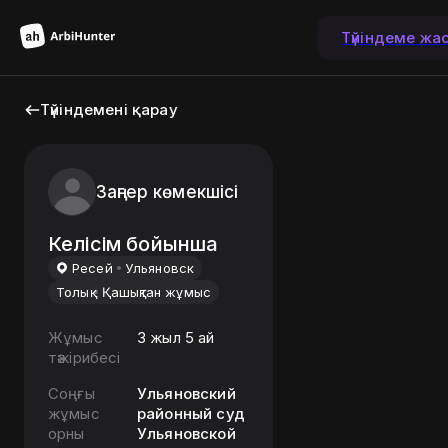
Түйіндеме жа
Түйіндемені қарау
Заңгер көмекшісі
Келісім бойынша
Ресей
Ульяновск
Толық
Қашықтан жұмыс
Жұмыс
3 жыл 5 ай
тәжірибесі
Соңғы
Ульяновский
жұмыс
районный суд
орны
Ульяновской