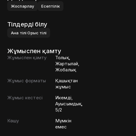
Жоспарлау
Есептілік
Тілдерді білу
Ана тілі
Орыс тілі
Жұмыспен қамту
Жұмыспен қамту
Толық,
Жартылай,
Жобалық
Жұмыс форматы
Қашықтан
жұмыс
Жұмыс кестесі
Икемді,
Ауысымдық,
5/2
Көшу
Мүмкін
емес