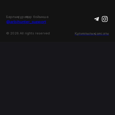
Барлық сұрақтар бойынша
@arbihunter_support
©
2026
All rights reserved
Құпиялылық саясаты