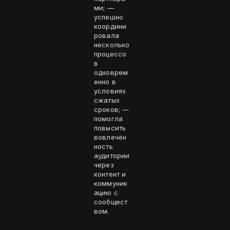
ми; —
успешно
координи
ровала
несколько
процессо
в
одноврем
енно в
условиях
сжатых
сроков; —
помогла
повысить
вовлечён
ность
аудитории
через
контент и
коммуник
ацию с
сообщест
вом.