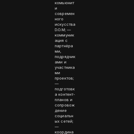
комьюнит
и
современ
ного
искусства
D.O.M; —
коммуник
ация с
партнёра
ми,
подрядчик
ами и
участника
ми
проектов;
—
подготовк
а контент-
планов и
сопровож
дение
социальн
ых сетей;
—
координа