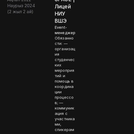
Наурыз 2024
Лицей
(
2 жыл 2 ай
)
НИУ
ВШЭ
Event-
менеджер
Обязанно
сти: —
организац
ия
студенчес
ких
мероприя
тий и
помощь в
координа
ции
процессо
в; —
коммуник
ация с
участника
ми,
спикерам