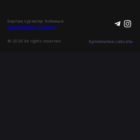
Барлық сұрақтар бойынша
@arbihunter_support
©
2026
All rights reserved
Құпиялылық саясаты