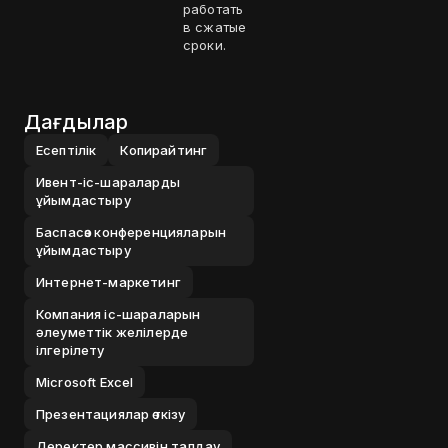
работать
в сжатые
сроки.
Дағдылар
Есептілік
Копирайтинг
Ивент-іс-шараларды
ұйымдастыру
Баспасөз конференцияларын
ұйымдастыру
Интернет-маркетинг
Компания іс-шараларын
әлеуметтік желілерде
ілгерілету
Microsoft Excel
Презентациялар өткізу
Деректер массивін талдау