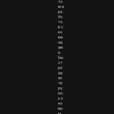
то
м и
ра
бо
то
й с
ко
ма
нд
ам
и.
Бы
ст
ро
ад
ап
ти
ру
юс
ь к
но
вы
м