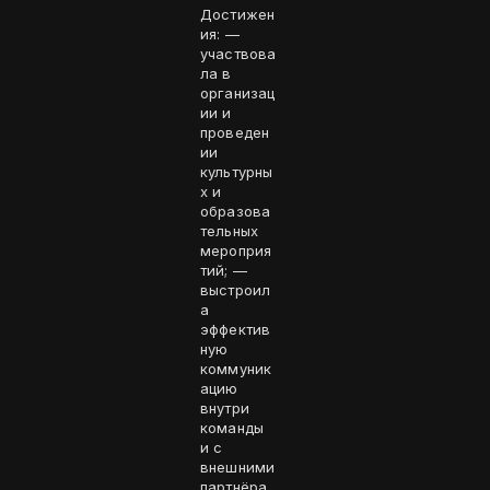
Достижен
ия: —
участвова
ла в
организац
ии и
проведен
ии
культурны
х и
образова
тельных
мероприя
тий; —
выстроил
а
эффектив
ную
коммуник
ацию
внутри
команды
и с
внешними
партнёра