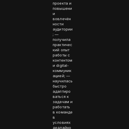
проекта и
повышени
и
вовлечён
ности
аудитории
; —
получила
практичес
кий опыт
работы с
контентом
и digital-
коммуник
ацией; —
научилась
быстро
адаптиро
ваться к
задачам и
работать
в команде
в
условиях
дедлайно