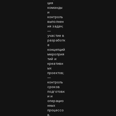
ция
команды
и
контроль
выполнен
ия задач;
—
участие в
разработк
е
концепций
мероприя
тий и
креативн
ых
проектов;
—
контроль
сроков
подготовк
и и
операцио
нных
процессо
в.