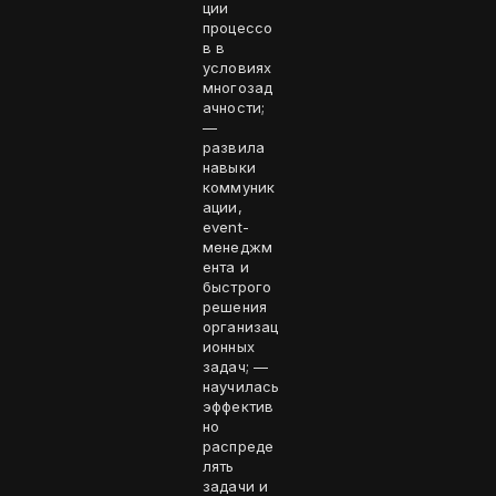
ции
процессо
в в
условиях
многозад
ачности;
—
развила
навыки
коммуник
ации,
event-
менеджм
ента и
быстрого
решения
организац
ионных
задач; —
научилась
эффектив
но
распреде
лять
задачи и