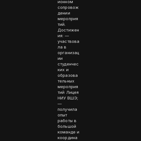
ионном
сопровож
дении
мероприя
тий.
Достижен
ия: —
участвова
ла в
организац
ии
студенчес
ких и
образова
тельных
мероприя
тий Лицея
НИУ ВШЭ;
—
получила
опыт
работы в
большой
команде и
координа