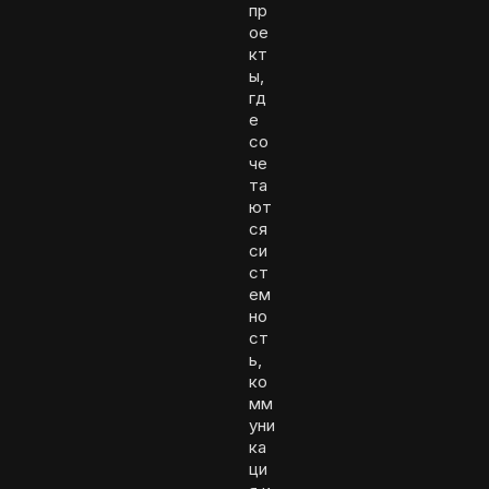
пр
ое
кт
ы,
гд
е
со
че
та
ют
ся
си
ст
ем
но
ст
ь,
ко
мм
уни
ка
ци