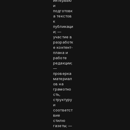
интервью
и
подготовк
а текстов
к
публикаци
и; —
участие в
разработк
е контент-
плана и
работе
редакции;
—
проверка
материал
ов на
грамотно
сть,
структуру
и
соответст
вие
стилю
газеты; —