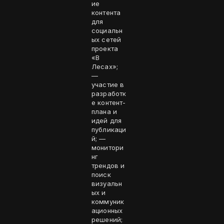
ие
контента
для
социальн
ых сетей
проекта
«В
Лесах»;
—
участие в
разработк
е контент-
плана и
идей для
публикаци
й; —
монитори
нг
трендов и
поиск
визуальн
ых и
коммуник
ационных
решений;