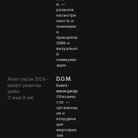
в; —
развила
насмотре
нность и
понимани
е
принципов
SMM и
визуально
й
коммуник
ации.
D.O.M.
Желтоқсан 2024 -
қазіргі уақытқа
Event-
дейін
менеджер
Обязанно
(
1 жыл 9 ай
)
сти: —
организац
ия и
координа
ция
мероприя
тий