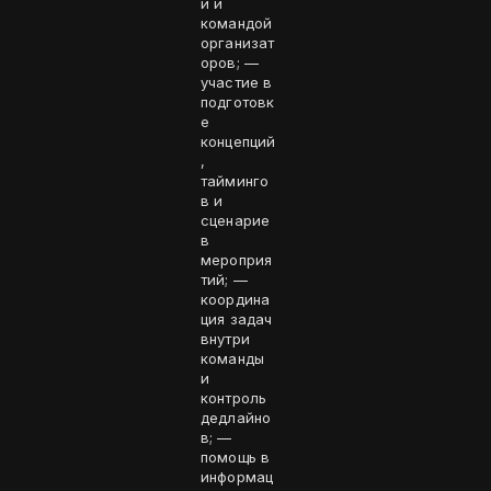
и и
командой
организат
оров; —
участие в
подготовк
е
концепций
,
тайминго
в и
сценарие
в
мероприя
тий; —
координа
ция задач
внутри
команды
и
контроль
дедлайно
в; —
помощь в
информац