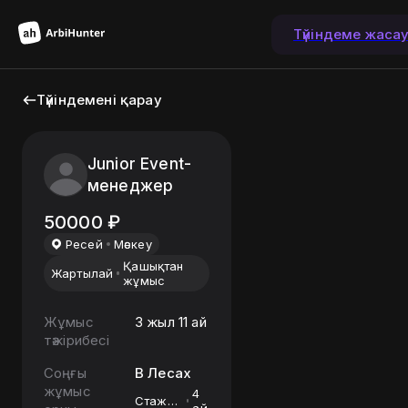
Түйіндеме жаса
Түйіндемені қарау
Junior Event-
менеджер
50000
₽
Ресей
Мәскеу
Қашықтан
Жартылай
жұмыс
Жұмыс
3 жыл 11 ай
тәжірибесі
Соңғы
В Лесах
жұмыс
4
Стажёр