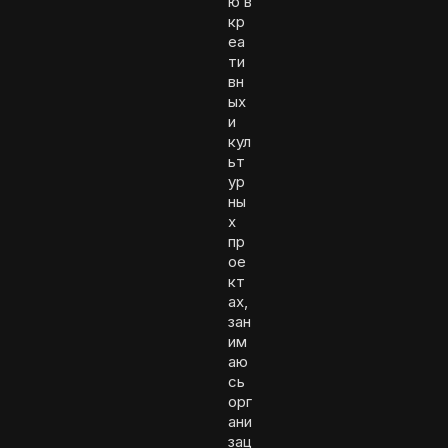
ю в
кр
еа
ти
вн
ых
и
кул
ьт
ур
ны
х
пр
ое
кт
ах,
зан
им
аю
сь
орг
ани
зац