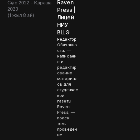
Raven
Сәуір 2022 - Қараша
2023
Press |
(
1 жыл 8 ай
)
Лицей
НИУ
ВШЭ
Редактор
Обязанно
сти: —
написани
е и
редактир
ование
материал
ов для
студенчес
кой
газеты
Raven
Press; —
поиск
тем,
проведен
ие