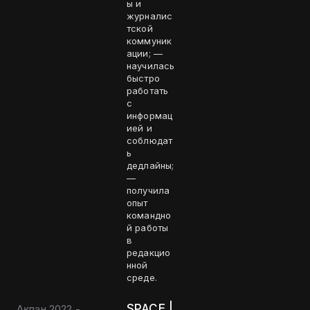
ы и
журналис
тской
коммуник
ации; —
научилась
быстро
работать
с
информац
ией и
соблюдат
ь
дедлайны;
—
получила
опыт
командно
й работы
в
редакцио
нной
среде.
SPACE |
Ақпан 2022 -