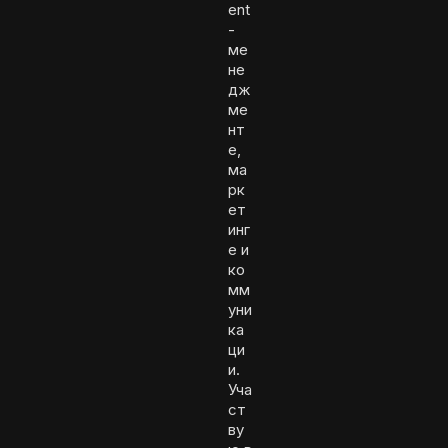
ent
-
ме
не
дж
ме
нт
е,
ма
рк
ет
инг
е и
ко
мм
уни
ка
ци
и.
Уча
ст
ву