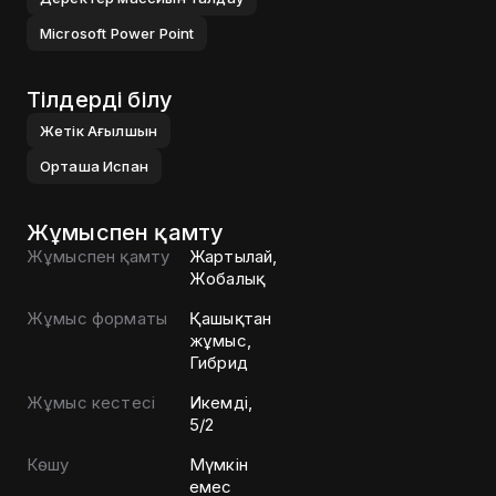
Microsoft Power Point
Тілдерді білу
Жетік
Ағылшын
Орташа
Испан
Жұмыспен қамту
Жұмыспен қамту
Жартылай,
Жобалық
Жұмыс форматы
Қашықтан
жұмыс,
Гибрид
Жұмыс кестесі
Икемді,
5/2
Көшу
Мүмкін
емес