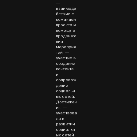
—
взаимоде
йствие с
командой
проекта и
помощь в
продвиже
нии
мероприя
тий; —
участие в
создании
контента
и
сопровож
дении
социальн
ых сетей.
Достижен
ия: —
участвова
ла в
развитии
социальн
ых сетей