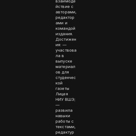
взаимоде
йствие с
авторами,
редактор
ами и
командой
издания.
Достижен
ия: —
участвова
ла в
выпуске
материал
ов для
студенчес
кой
газеты
Лицея
НИУ ВШЭ;
—
развила
навыки
работы с
текстами,
редактур