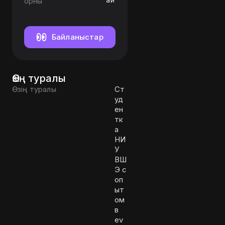
орны
ай
SMM
Байланыстар
Өзің туралы
Өзің туралы
Ст
уд
ен
тк
а
НИ
У
ВШ
Э с
оп
ыт
ом
в
ev