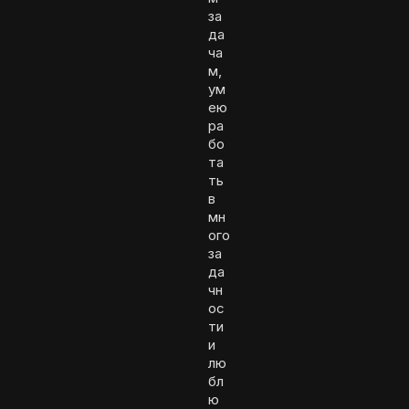
за
да
ча
м,
ум
ею
ра
бо
та
ть
в
мн
ого
за
да
чн
ос
ти
и
лю
бл
ю