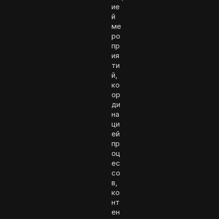
ие
й
ме
ро
пр
ия
ти
й,
ко
ор
ди
на
ци
ей
пр
оц
ес
со
в,
ко
нт
ен