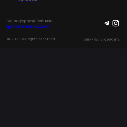
Барлық сұрақтар бойынша
@arbihunter_support
©
2026
All rights reserved
Құпиялылық саясаты