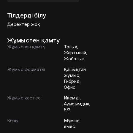
Тілдерді білу
Деректер жоқ
Жұмыспен қамту
Жұмыспен қамту
Толық,
Жартылай,
Жобалық
Жұмыс форматы
Қашықтан
жұмыс,
Гибрид,
Офис
Жұмыс кестесі
Икемді,
Ауысымдық,
5/2
Көшу
Мүмкін
емес