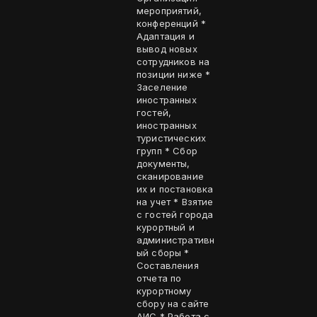
мероприятий,
конференций *
Адаптация и
вывод новых
сотрудников на
позиции ниже *
Заселение
иностранных
гостей,
иностранных
туристических
групп * Сбор
документы,
сканирование
их и постановка
на учет * Взятие
с гостей города
курортный и
административн
ый сборы *
Составления
отчета по
курортному
сбору на сайте
АИС * Работа с