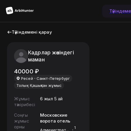
Түйіндем
Түйіндемені қарау
Кадрлар жөніндегі
маман
40000
₽
Ресей
Санкт-Петербург
Толық
Қашықтан жұмыс
Жұмыс
6 жыл 5 ай
тәжірибесі
Соңғы
Московские
жұмыс
ворота отель
орны
1
Администратор