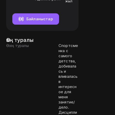
жыл
СПиР
Байланыстар
Өзің туралы
Өзің туралы
Спортсме
нка с
самого
детства,
добивала
сь и
вливалась
в
интересн
ое для
меня
занятие/
дело.
Дисципли