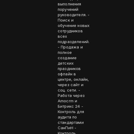
выполнения
поручений
руководителя. -
Поиск и
обучение новых
сотрудников
всех
подразделений.
- Продажа и
полное
создание
детских
праздников
офлайн в
центре, онлайн,
через сайт и
соц. сети. -
Работа через
Amocrm и
Битрикс 24 -
Контроль для
аудита по
стандартами
СанПиН -
Контроль