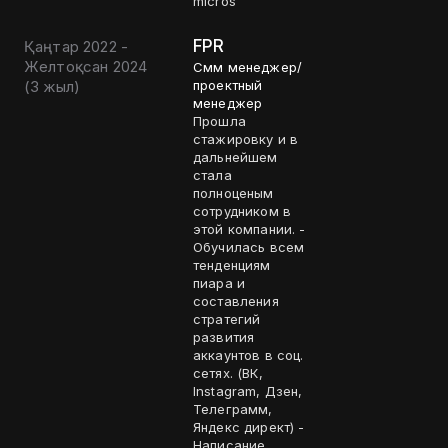
micros
FPR
Қаңтар 2022 -
Желтоқсан 2024
Смм менеджер/
(
3 жыл
)
проектный
менеджер
Прошла
стажировку и в
дальнейшем
стала
полноценым
сотрудником в
этой компании. -
Обучилась всем
тенденциям
пиара и
составления
стратегий
развития
аккаунтов в соц.
сетях. (ВК,
Instagram, Дзен,
Телеграмм,
Яндекс директ) -
Написание