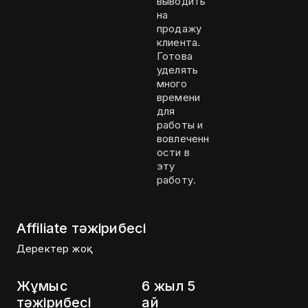
выводить
на
продажу
клиента.
Готова
уделять
много
времени
для
работы и
вовлеченн
ости в
эту
работу.
Affiliate тәжірибесі
Деректер жоқ
Жұмыс
6 жыл 5
тәжірибесі
ай