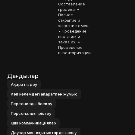
Составление
графика. •
Полное
открытие и
закрытие смен.
• Проведение
поставок и
заказ их. •
Проведение
инвентаризации.
Дағдылар
Ақпарат іздеу
Көп көлемдегі ақпаратпен жұмыс
Персоналды басқару
Персоналды іріктеу
Ішкі коммуникациялар
Даулар мен қақтығыстарды шешу