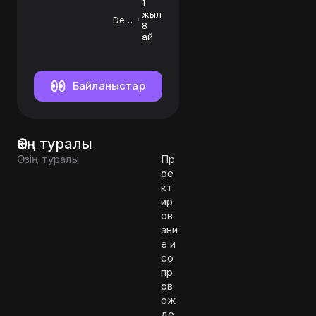
1
жыл
Dev
8
lead
ай
of
SEO
Байланыстар
Өзің туралы
Өзің туралы
Пр
ое
кт
ир
ов
ани
е и
со
пр
ов
ож
де