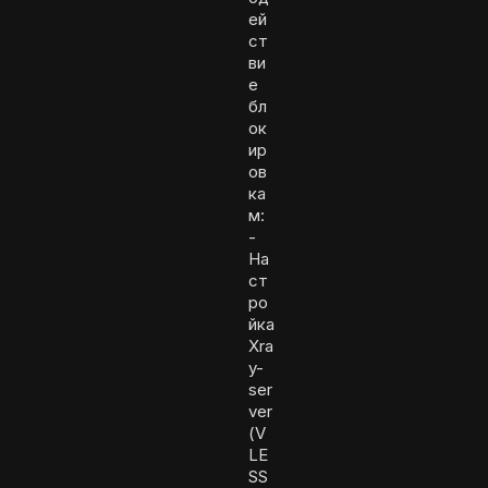
ей
ст
ви
е
бл
ок
ир
ов
ка
м:
-
На
ст
ро
йка
Xra
y-
ser
ver
(V
LE
SS