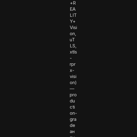
+R
EA
LIT
Y+
Visi
on,
uT
LS,
xtls
-
rpr
x-
visi
on)
—
pro
du
cti
on-
gra
de
ан