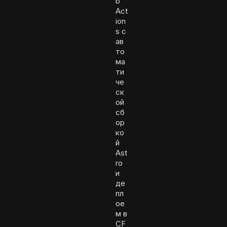
b
Act
ion
s с
ав
то
ма
ти
че
ск
ой
сб
ор
ко
й
Ast
ro
и
де
пл
ое
м в
CF