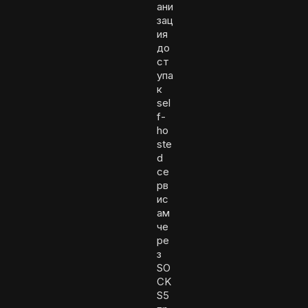
ани
зац
ия
до
ст
упа
к
sel
f-
ho
ste
d
се
рв
ис
ам
че
ре
з
SO
CK
S5