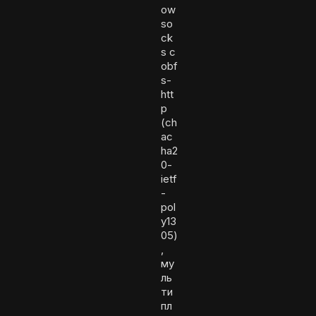
ow
so
ck
s с
obf
s-
htt
p
(ch
ac
ha2
0-
ietf
-
pol
y13
05)
,
му
ль
ти
пл