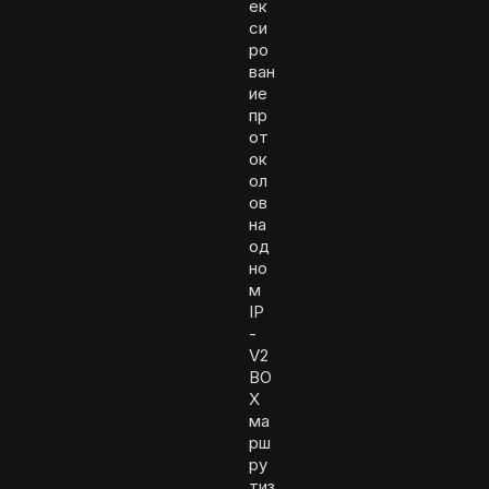
ек
си
ро
ван
ие
пр
от
ок
ол
ов
на
од
но
м
IP
-
V2
BO
X
ма
рш
ру
тиз