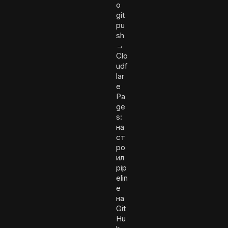
о
git
pu
sh
→
Clo
udf
lar
e
Pa
ge
s:
на
ст
ро
ил
pip
elin
e
на
Git
Hu