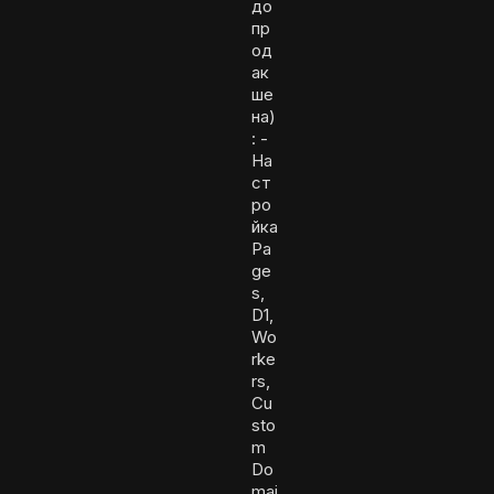
до
пр
од
ак
ше
на)
: -
На
ст
ро
йка
Pa
ge
s,
D1,
Wo
rke
rs,
Cu
sto
m
Do
mai