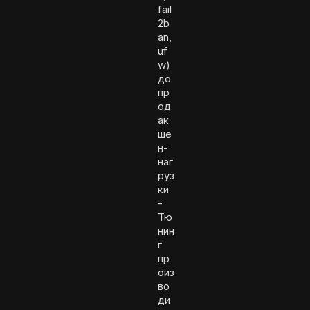
fail
2b
an,
uf
w)
до
пр
од
ак
ше
н-
наг
руз
ки
-
Тю
нин
г
пр
оиз
во
ди