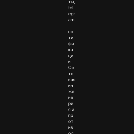
ты,
tel
egr
am
-
но
ти
фи
ка
ци
и
Се
те
вая
ин
же
не
ри
я и
пр
от
ив
од