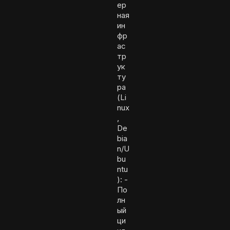
ер
ная
ин
фр
ас
тр
ук
ту
ра
(Li
nux
,
De
bia
n/U
bu
ntu
): -
По
лн
ый
ци