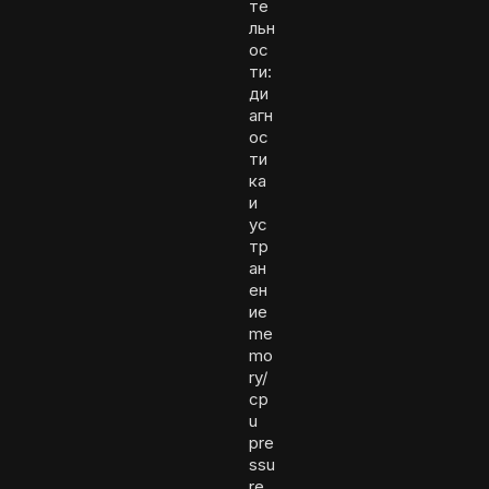
те
льн
ос
ти:
ди
агн
ос
ти
ка
и
ус
тр
ан
ен
ие
me
mo
ry/
cp
u
pre
ssu
re,