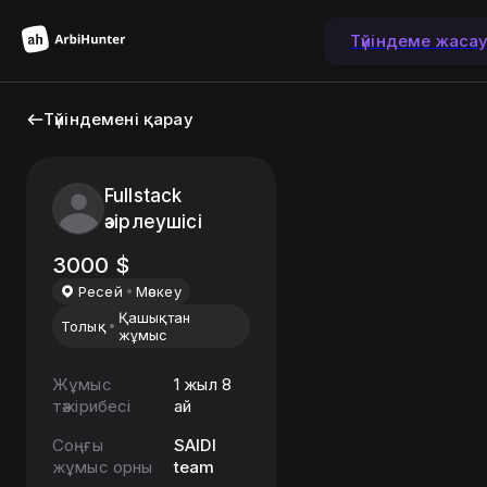
Түйіндеме жаса
Түйіндемені қарау
Fullstack
әзірлеушісі
3000
$
Ресей
Мәскеу
Қашықтан
Толық
жұмыс
Жұмыс
1 жыл 8
тәжірибесі
ай
Соңғы
SAIDI
жұмыс орны
team