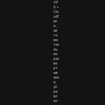
VP
S +
Clo
udf
lar
e,
ав
то
ма
тиз
ац
ия
раз
ве
рт
ыв
ани
я,
уп
ра
вл
ен