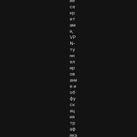
ие
се
кр
ет
ам
и,
VP
N-
ту
нн
ел
ир
ов
ани
е и
об
фу
ск
ац
ия
тр
аф
ика