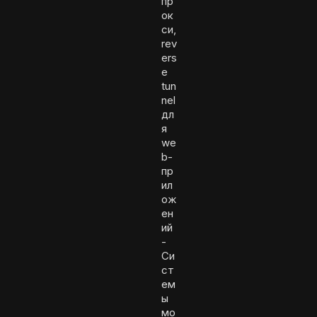
пр
ок
си,
rev
ers
e
tun
nel
дл
я
we
b-
пр
ил
ож
ен
ий
-
Си
ст
ем
ы
мо