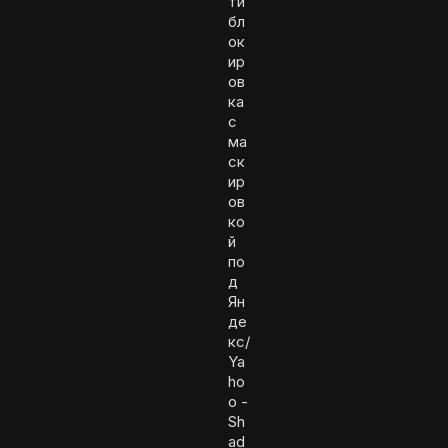
ти
бл
ок
ир
ов
ка
с
ма
ск
ир
ов
ко
й
по
д
Ян
де
кс/
Ya
ho
o -
Sh
ad