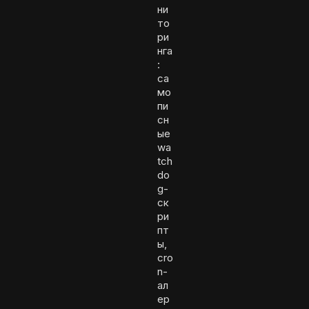
ни
то
ри
нга
:
са
мо
пи
сн
ые
wa
tch
do
g-
ск
ри
пт
ы,
cro
n-
ал
ер