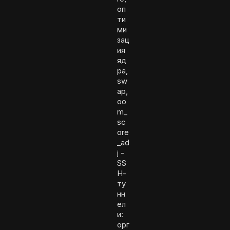
оп
ти
ми
зац
ия
яд
ра,
sw
ap,
oo
m_
sc
ore
_ad
j -
SS
H-
ту
нн
ел
и:
орг