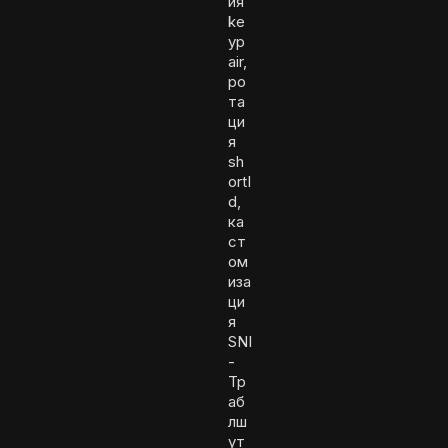
ия
ke
yp
air,
ро
та
ци
я
sh
ortI
d,
ка
ст
ом
иза
ци
я
SNI
-
Тр
аб
лш
ут