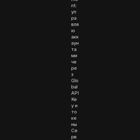
nt:
уп
ра
вля
ю
акк
аун
та
ми
че
ре
з
Glo
bal
API
Ke
y и
то
ке
ны
Се
рв