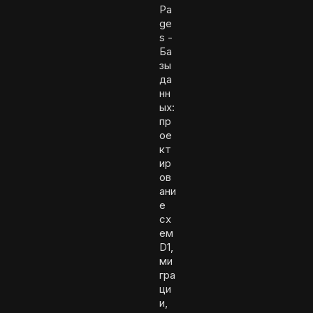
Pa
ge
s -
Ба
зы
да
нн
ых:
пр
ое
кт
ир
ов
ани
е
сх
ем
D1,
ми
гра
ци
и,