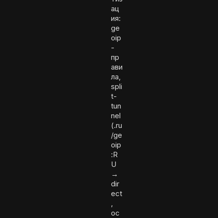
ац
ия:
ge
oip
-
пр
ави
ла,
spli
t-
tun
nel
(.ru
/ge
oip
:R
U
→
dir
ect
,
ос