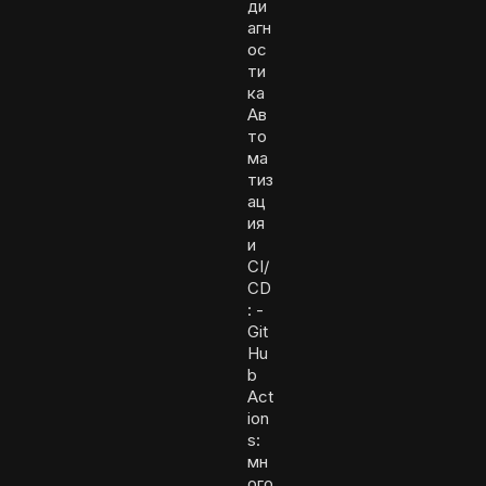
ди
агн
ос
ти
ка
Ав
то
ма
тиз
ац
ия
и
CI/
CD
: -
Git
Hu
b
Act
ion
s:
мн
ого