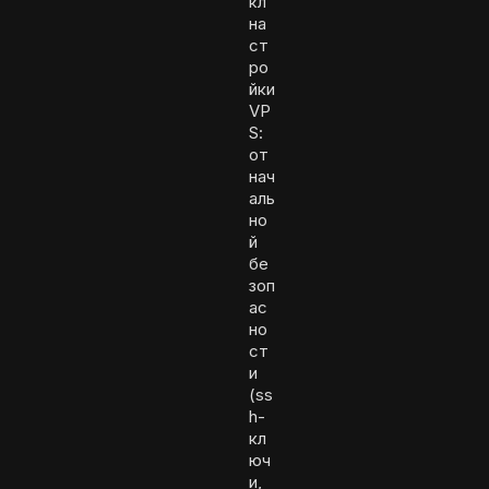
кл
на
ст
ро
йки
VP
S:
от
нач
аль
но
й
бе
зоп
ас
но
ст
и
(ss
h-
кл
юч
и,