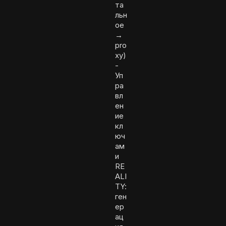
та
льн
ое
→
pro
xy)
-
Уп
ра
вл
ен
ие
кл
юч
ам
и
RE
ALI
TY:
ген
ер
ац