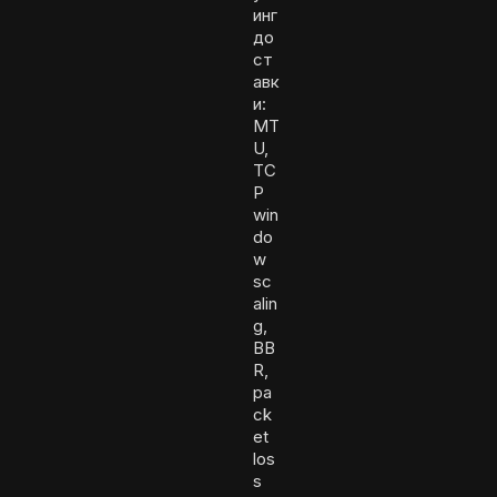
инг
до
ст
авк
и:
MT
U,
TC
P
win
do
w
sc
alin
g,
BB
R,
pa
ck
et
los
s