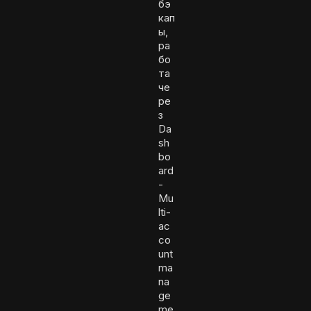
бэ
кап
ы,
ра
бо
та
че
ре
з
Da
sh
bo
ard
-
Mu
lti-
ac
co
unt
ma
na
ge
me