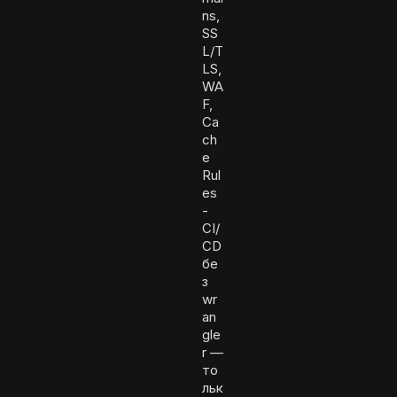
ns,
SS
L/T
LS,
WA
F,
Ca
ch
e
Rul
es
-
CI/
CD
бе
з
wr
an
gle
r —
то
льк