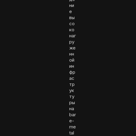
ни
е
вы
со
ко
наг
ру
же
нн
ой
ин
фр
ас
тр
ук
ту
ры
на
bar
e-
me
tal