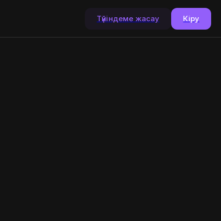
Түйіндеме жасау
Кіру