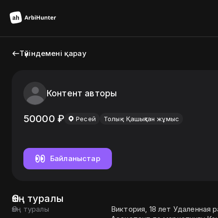
Түйіндемені қарау
Контент авторы
50000
₽
Ресей
Толық
Қашықтан жұмыс
Байланыстар
Өзің туралы
Өзің туралы
Виктория, 18 лет Удаленная