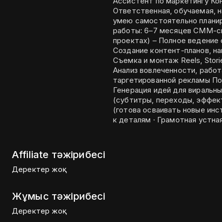
Ассистент по маркетингу Контакты: 89624738957 | тг- @rrr_iika
Ответственная, обучаемая, н
умею самостоятельно планиров
работы: 6–7 месяцев СММ-специалист / Контент-креатор (удаленно / в
проектах) – Полное ведение соцсетей: Instagram, Telegram, ВКонтакте. –
Создание контент-планов, на
Съемка и монтаж Reels, Stories
Анализ вовлеченности, работа с 
таргетированной рекламы По
Генерация идей для виральн
(субтитры, переходы, эффекты). Личные качества: · Быстрая об
(готова осваивать новые инс
к деталям · Грамотная устна
Affiliate тәжірибесі
Деректер жоқ
Жұмыс тәжірибесі
Деректер жоқ