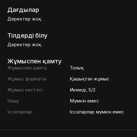
Дағдылар
Деректер жоқ
Тілдерді білу
Деректер жоқ
Жұмыспен қамту
Жұмыспен қамту
Толық
Жұмыс форматы
Қашықтан жұмыс
Жұмыс кестесі
Икемді, 5/2
Көшу
Мүмкін емес
Іссапарлар
Іссапарлар мүмкін емес