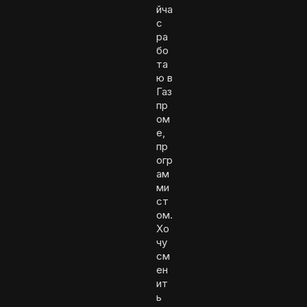
йча
с
ра
бо
та
ю в
Газ
пр
ом
е,
пр
огр
ам
ми
ст
ом.
Хо
чу
см
ен
ит
ь