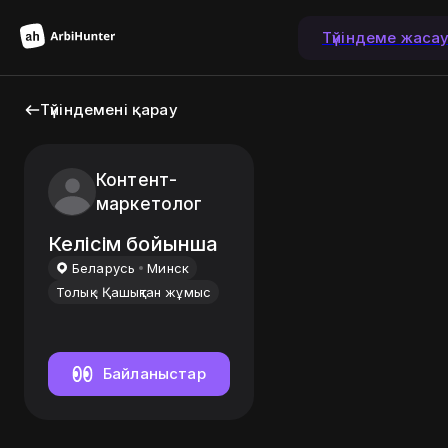
Түйіндеме жаса
Түйіндемені қарау
Контент-
маркетолог
Келісім бойынша
Беларусь
Минск
Толық
Қашықтан жұмыс
Байланыстар