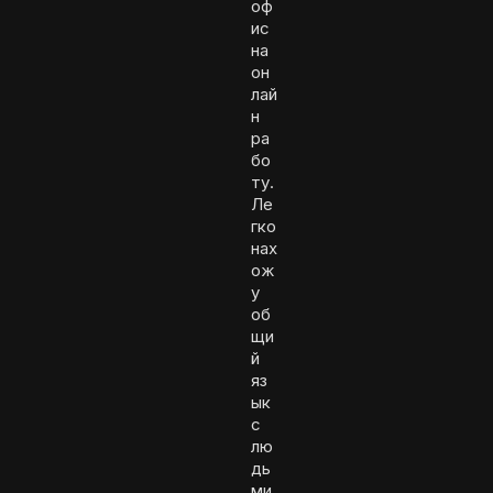
оф
ис
на
он
лай
н
ра
бо
ту.
Ле
гко
нах
ож
у
об
щи
й
яз
ык
с
лю
дь
ми,