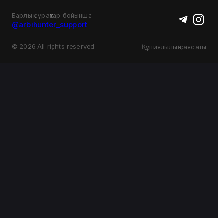
Барлық сұрақтар бойынша
@arbihunter_support
©
2026
All rights reserved
Құпиялылық саясаты