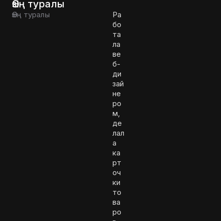
Өзің туралы
Өзің туралы
Ра
бо
та
ла
ве
б-
ди
зай
не
ро
м,
де
лал
а
ка
рт
оч
ки
то
ва
ро