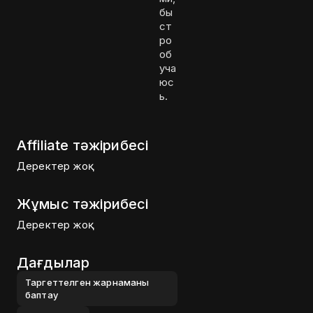
бы
ст
ро
об
уча
юс
ь.
Affiliate тәжірибесі
Деректер жоқ
Жұмыс тәжірибесі
Деректер жоқ
Дағдылар
Таргеттелген жарнаманы
баптау