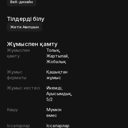
Веб-дизайн
Тілдерді білу
Жетік
Ағылшын
Жұмыспен қамту
Жұмыспен
Толық,
қамту
Жартылай,
Жобалық
Жұмыс
Қашықтан
форматы
жұмыс
Жұмыс кестесі
Икемді,
Ауысымдық,
5/2
Көшу
Мүмкін
емес
Іссапарлар
Іссапарлар