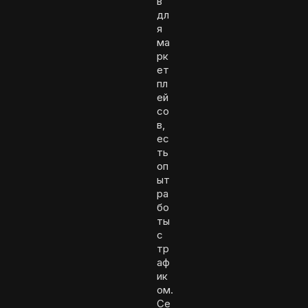
в
дл
я
ма
рк
ет
пл
ей
со
в,
ес
ть
оп
ыт
ра
бо
ты
с
тр
аф
ик
ом.
Се