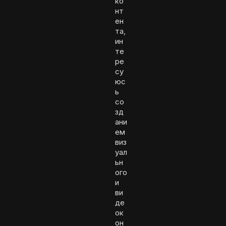
ко
нт
ен
та,
ин
те
ре
су
юс
ь
со
зд
ани
ем
виз
уал
ьн
ого
и
ви
де
ок
он