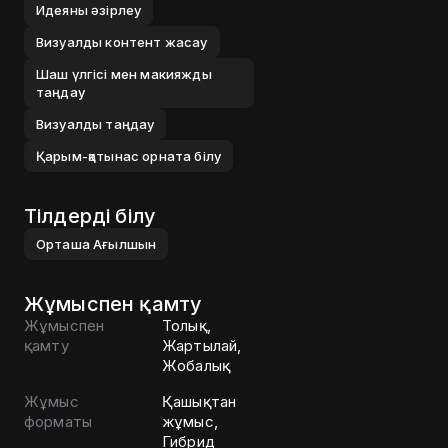
Идеяны әзірлеу
Визуалды контент жасау
Шаш үлгісі мен макияжды
таңдау
Визуалды таңдау
Қарым-қатынас орната білу
Тілдерді білу
Орташа
Ағылшын
Жұмыспен қамту
Жұмыспен
Толық,
қамту
Жартылай,
Жобалық
Жұмыс
Қашықтан
форматы
жұмыс,
Гибрид