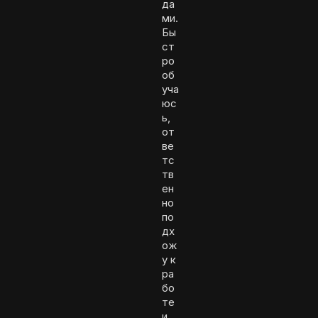
да
ми.
Бы
ст
ро
об
уча
юс
ь,
от
ве
тс
тв
ен
но
по
дх
ож
у к
ра
бо
те
и