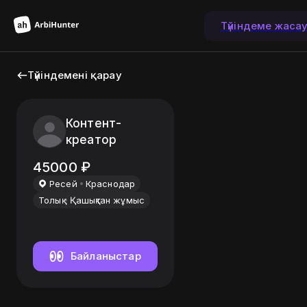
Түйіндеме жаса
Түйіндемені қарау
Контент-
креатор
45000
₽
Ресей
Краснодар
Толық
Қашықтан жұмыс
Байланыстар