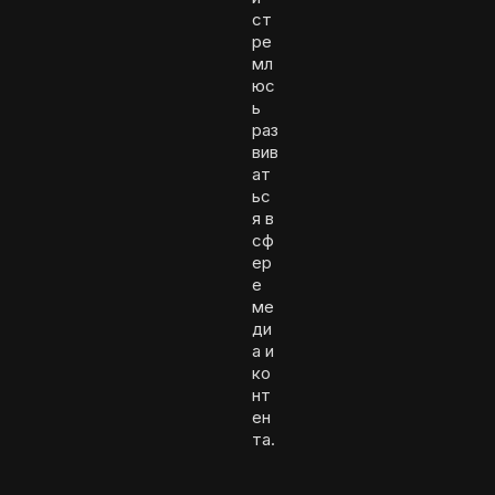
ст
ре
мл
юс
ь
раз
вив
ат
ьс
я в
сф
ер
е
ме
ди
а и
ко
нт
ен
та.