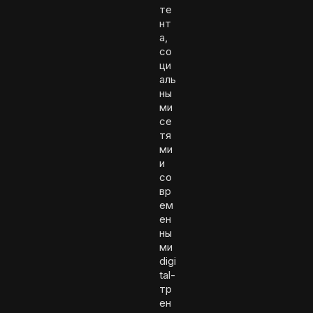
те
нт
а,
со
ци
аль
ны
ми
се
тя
ми
и
со
вр
ем
ен
ны
ми
digi
tal-
тр
ен