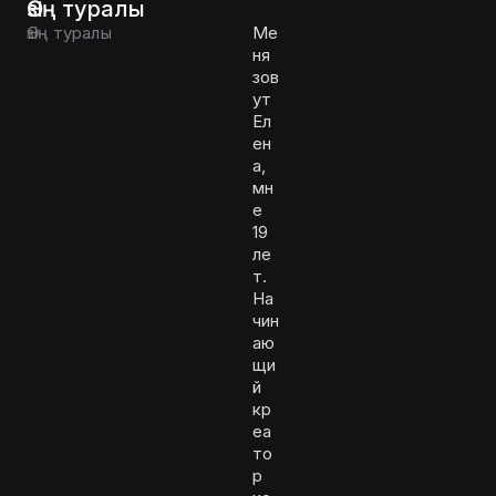
Өзің туралы
Өзің туралы
Ме
ня
зов
ут
Ел
ен
а,
мн
е
19
ле
т.
На
чин
аю
щи
й
кр
еа
то
р