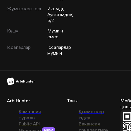
Жұмыс кестесі
Икемді,
Ауысымдық,
5/2
Көшу
Мүмкін
емес
Іссапарлар
Іссапарлар
мүмкін
ArbiHunter
Тағы
Моб
қос
Компания
Қызметкер
туралы
іздеу
Public API
Вакансия
орналастыру
Медиакит
NEW