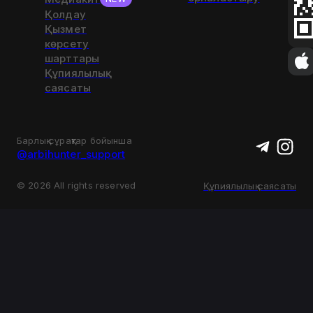
Қолдау
Қызмет
көрсету
шарттары
Құпиялылық
саясаты
Барлық сұрақтар бойынша
@arbihunter_support
©
2026
All rights reserved
Құпиялылық саясаты