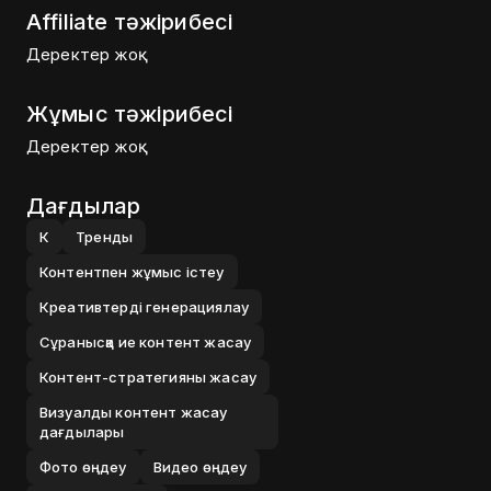
Affiliate тәжірибесі
Деректер жоқ
Жұмыс тәжірибесі
Деректер жоқ
Дағдылар
К
Тренды
Контентпен жұмыс істеу
Креативтерді генерациялау
Сұранысқа ие контент жасау
Контент-стратегияны жасау
Визуалды контент жасау
дағдылары
Фото өңдеу
Видео өңдеу