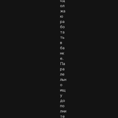
од
ол
жа
ю
ра
бо
та
ть
в
ба
нк
е.
Па
ра
ле
льн
о
ищ
у
до
по
лни
те