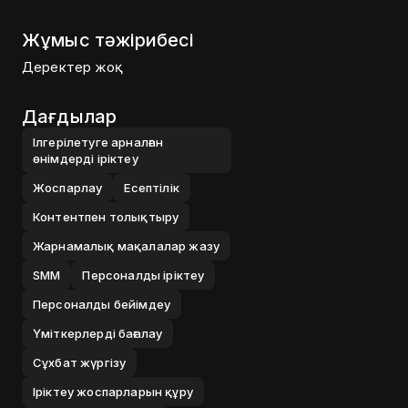
Жұмыс тәжірибесі
Деректер жоқ
Дағдылар
Ілгерілетуге арналған
өнімдерді іріктеу
Жоспарлау
Есептілік
Контентпен толықтыру
Жарнамалық мақалалар жазу
SMM
Персоналды іріктеу
Персоналды бейімдеу
Үміткерлерді бағалау
Сұхбат жүргізу
Іріктеу жоспарларын құру