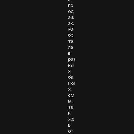
пр
од
аж
ах.
Ра
бо
та
ла
в
раз
ны
х
ба
нка
х,
см
м,
та
к
же
в
от