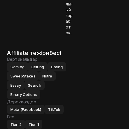
льн
ый
зар
аб
от
ок.
Affiliate тәжірибесі
Вертикальдар
Gaming
Betting
Dating
SweepStakes
Nutra
Essay
Search
Binary Options
Дереккөздер
Meta (Facebook)
TikTok
Гео
Tier-2
Tier-1