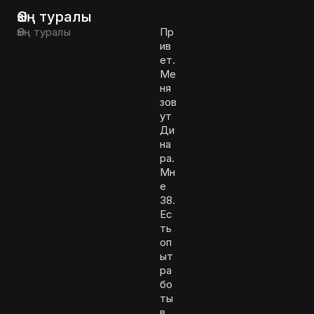
Өзің туралы
Өзің туралы
Пр
ив
ет.
Ме
ня
зов
ут
Ди
на
ра.
Мн
е
38.
Ес
ть
оп
ыт
ра
бо
ты
в