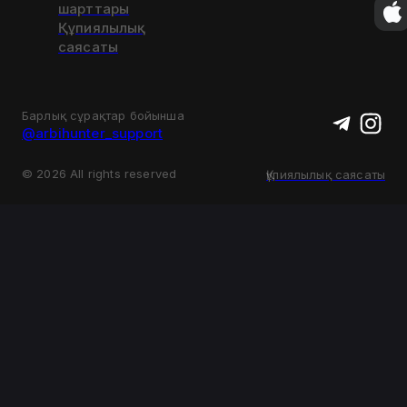
шарттары
Құпиялылық
саясаты
Барлық сұрақтар бойынша
@arbihunter_support
©
2026
All rights reserved
Құпиялылық саясаты