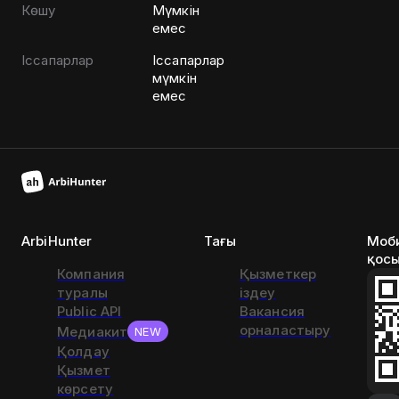
Көшу
Мүмкін
емес
Іссапарлар
Іссапарлар
мүмкін
емес
ArbiHunter
Тағы
Моб
қос
Компания
Қызметкер
туралы
іздеу
Public API
Вакансия
орналастыру
Медиакит
NEW
Қолдау
Қызмет
көрсету