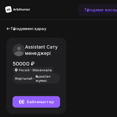
Түйіндеме жаса
Түйіндемені қарау
Assistant Сату
менеджері
50000
₽
Ресей
Махачкала
Қашықтан
Жартылай
жұмыс
Байланыстар