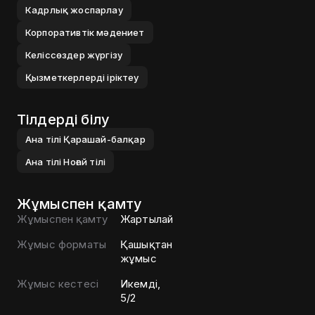
Кадрлық жоспарлау
Корпоративтік мәдениет
Келіссөздер жүргізу
Қызметкерлерді іріктеу
Тілдерді білу
Ана тілі
Қарашай-балқар
Ана тілі
Ноғай тілі
Жұмыспен қамту
Жұмыспен қамту
Жартылай
Жұмыс форматы
Қашықтан
жұмыс
Жұмыс кестесі
Икемді,
5/2