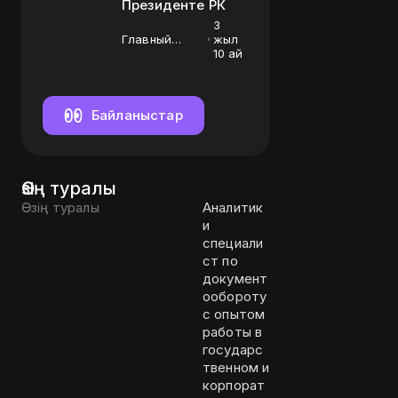
Президенте РК
3
Главный
жыл
эксперт-
10 ай
аналитик
Байланыстар
Өзің туралы
Өзің туралы
Аналитик
и
специали
ст по
документ
ообороту
с опытом
работы в
государс
твенном и
корпорат