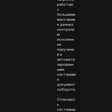
работаю
с
большими
массивам
и данных,
контроле
м
исполнен
ия
поручени
й и
автомати
зированн
ыми
системам
и
документ
ооборота
.
Отличаюс
ь
системны