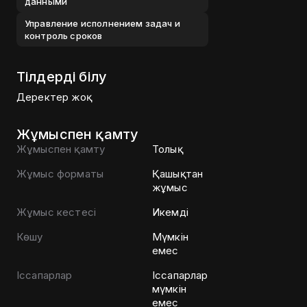
данными
Управление исполнением задач и
контроль сроков
Тілдерді білу
Деректер жоқ
Жұмыспен қамту
Жұмыспен қамту
Толық
Жұмыс форматы
Қашықтан
жұмыс
Жұмыс кестесі
Икемді
Көшу
Мүмкін
емес
Іссапарлар
Іссапарлар
мүмкін
емес