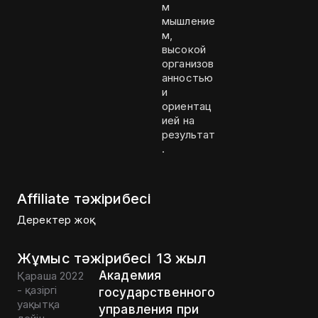
м
мышление
м,
высокой
организов
анностью
и
ориентац
ией на
результат
.
Affiliate тәжірибесі
Деректер жоқ
Жұмыс тәжірибесі
13 жыл
Академия
Қараша 2022
- қазіргі
государственного
уақытқа
управления при