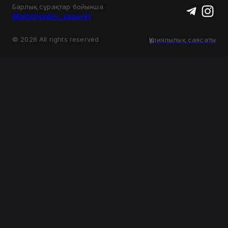
Барлық сұрақтар бойынша
@arbihunter_support
©
2026
All rights reserved
Құпиялылық саясаты