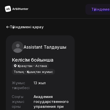
Түйіндем
Түйіндемені қарау
Assistant Талдаушы
Келісім бойынша
Қазақстан
Астана
Толық
Қашықтан жұмыс
Жұмыс
13 жыл
тәжірибесі
Соңғы
Академия
жұмыс
государственного
орны
управления при