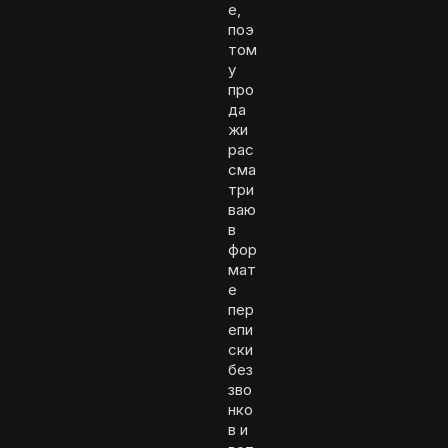
е,
поэ
том
у
про
да
жи
рас
сма
три
ваю
в
фор
мат
е
пер
епи
ски
без
зво
нко
в и