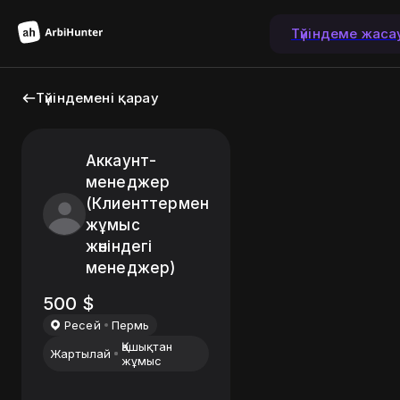
Түйіндеме жаса
Түйіндемені қарау
Аккаунт-
менеджер
(Клиенттермен
жұмыс
жөніндегі
менеджер)
500
$
Ресей
Пермь
Қашықтан
Жартылай
жұмыс