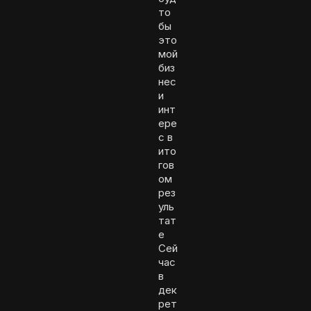
то
бы
это
мой
биз
нес
и
инт
ере
с в
ито
гов
ом
рез
уль
тат
е
Сей
час
в
дек
рет