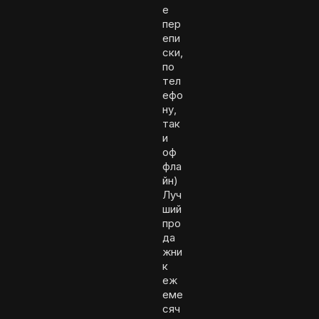
е
пер
епи
ски,
по
тел
ефо
ну,
так
и
оф
фла
йн)
Луч
ший
про
да
жни
к
еж
еме
сяч