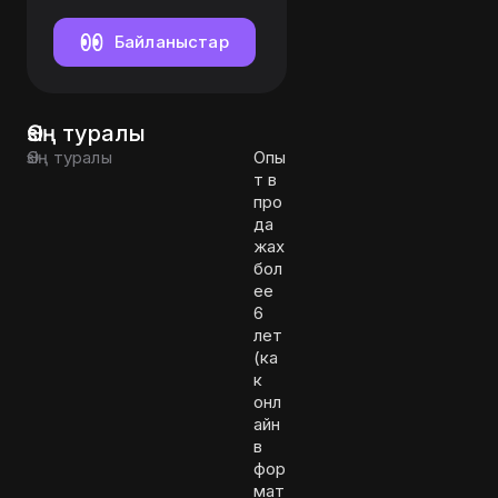
Байланыстар
Өзің туралы
Өзің туралы
Опы
т в
про
да
жах
бол
ее
6
лет
(ка
к
онл
айн
в
фор
мат