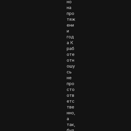
но
на
про
тяж
ени
и
год
а К
раб
оте
отн
ошу
сь
не
про
сто
отв
етс
тве
нно,
а
так,
буд