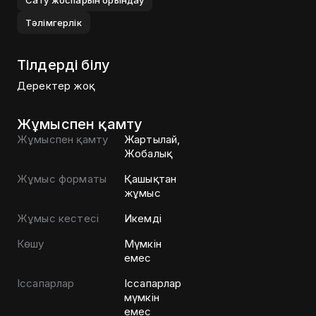
Сату жоспарын орындау
Тәлімгерлік
Тілдерді білу
Деректер жоқ
Жұмыспен қамту
Жұмыспен қамту
Жартылай,
Жобалық
Жұмыс форматы
Қашықтан
жұмыс
Жұмыс кестесі
Икемді
Көшу
Мүмкін
емес
Іссапарлар
Іссапарлар
мүмкін
емес