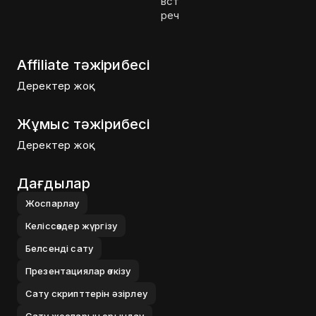
вст
реч
Affiliate тәжірибесі
Деректер жоқ
Жұмыс тәжірибесі
Деректер жоқ
Дағдылар
Жоспарлау
Келіссөздер жүргізу
Белсенді сату
Презентациялар өткізу
Сату скрипттерін әзірлеу