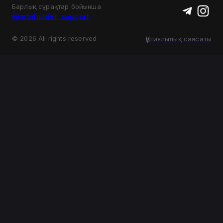
Барлық сұрақтар бойынша
@arbihunter_support
©
2026
All rights reserved
Құпиялылық саясаты