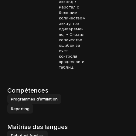
акков); •
Работал с
большим
количеством
аккаунтов
одновремен
но; • Снизил
количество
ошибок за
счёт
контроля
процессов и
таблиц.
Compétences
Programmes d’affiliation
Reporting
Maîtrise des langues
Débutant
Anglais