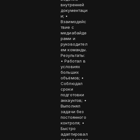
внутренней
документаци
и; •
Взаимодейс
твие с
медиабайде
рами и
руководител
ем команды.
Результаты:
• Работал в
условиях
больших
объёмов; •
Соблюдал
сроки
подготовки
аккаунтов; •
Выполнял
задачи без
постоянного
контроля; •
Быстро
адаптировал
ся под новые