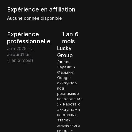
Expérience en affiliation
Aucune donnée disponible
Expérience
1 an 6
professionnelle
mois
Lucky
Juin 2025 - à
aujourd’hui
Group
(
1 an 3 mois
)
farmer
Задачи: •
Фарминг
Google
аккаунтов
под
рекламные
направления
; • Работа с
аккаунтами
на разных
этапах
жизненного
цикла; •