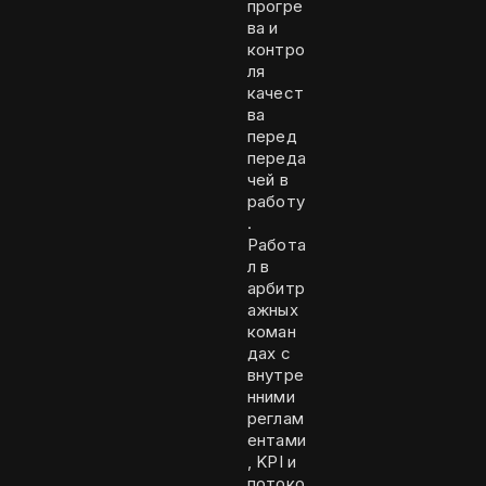
прогре
ва и
контро
ля
качест
ва
перед
переда
чей в
работу
.
Работа
л в
арбитр
ажных
коман
дах с
внутре
нними
реглам
ентами
, KPI и
потоко