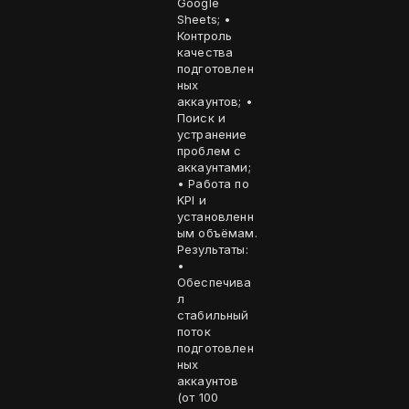
Google
Sheets; •
Контроль
качества
подготовлен
ных
аккаунтов; •
Поиск и
устранение
проблем с
аккаунтами;
• Работа по
KPI и
установленн
ым объёмам.
Результаты:
•
Обеспечива
л
стабильный
поток
подготовлен
ных
аккаунтов
(от 100