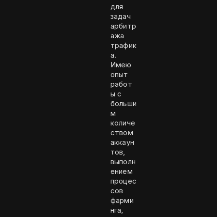
для
задач
арбитр
ажа
трафик
а.
Имею
опыт
работ
ы с
больши
м
количе
ством
аккаун
тов,
выполн
ением
процес
сов
фарми
нга,