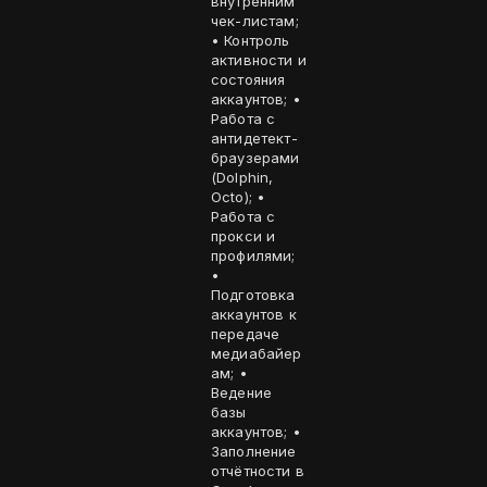
внутренним
чек-листам;
• Контроль
активности и
состояния
аккаунтов; •
Работа с
антидетект-
браузерами
(Dolphin,
Octo); •
Работа с
прокси и
профилями;
•
Подготовка
аккаунтов к
передаче
медиабайер
ам; •
Ведение
базы
аккаунтов; •
Заполнение
отчётности в