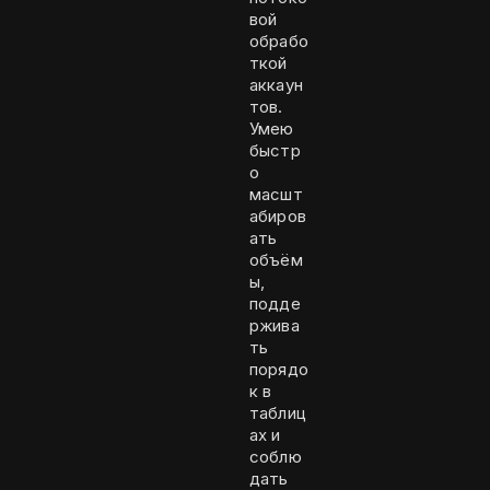
вой
обрабо
ткой
аккаун
тов.
Умею
быстр
о
масшт
абиров
ать
объём
ы,
подде
ржива
ть
порядо
к в
таблиц
ах и
соблю
дать