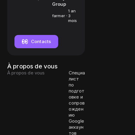
Group
1 an
farmer
3
mois
Contacts
À propos de vous
À propos de vous
Специа
лист
по
подгот
овке и
сопров
ожден
ию
Google
аккаун
тов