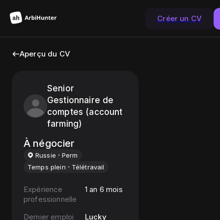
Créer un CV
Aperçu du CV
Senior
Gestionnaire de
comptes (account
farming)
À négocier
Russie
Perm
Temps plein
Télétravail
Expérience
1 an 6 mois
professionnelle
Dernier emploi
Lucky