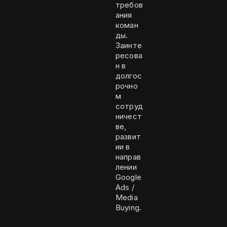
требов
ания
коман
ды.
Заинте
ресова
н в
долгос
рочно
м
сотруд
ничест
ве,
развит
ии в
направ
лении
Google
Ads /
Media
Buying.