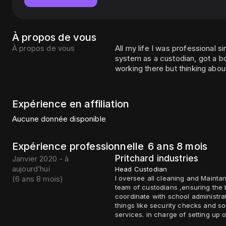
À propos de vous
À propos de vous
All my life I was professional s
system as a custodian, got a bo
working there but thinking abou
Expérience en affiliation
Aucune donnée disponible
Expérience professionnelle
6 ans 8 mois
Pritchard industries
Janvier 2020 - à
aujourd’hui
Head Custodian
(
6 ans 8 mois
)
I oversee all cleaning and Mainta
team of custodians ,ensuring the buil
coordinate with school administrators on schedules ,repairs, and supplies.Plus I handle
things like security checks and 
services. in charge of setting up 