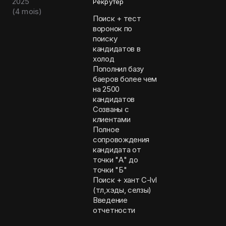
2025
Рекрутер
(
4 mois
)
Поиск + тест
воронок по
поиску
кандидатов в
холод
Пополнил базу
баеров более чем
на 2500
кандидатов
Созваны с
клиентами
Полное
сопровождения
кандидата от
точки "А" до
точки "Б"
Поиск + хант C-lvl
(тл,хэды, селзы)
Введение
отчетности