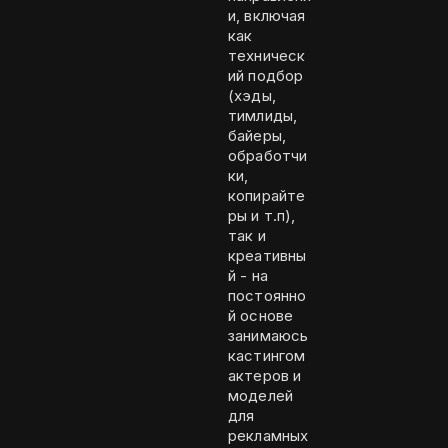
и, включая
как
техническ
ий подбор
(хэды,
тимлиды,
байеры,
обработчи
ки,
копирайте
ры и т.п),
так и
креативны
й - на
постоянно
й основе
занимаюсь
кастингом
актеров и
моделей
для
рекламных