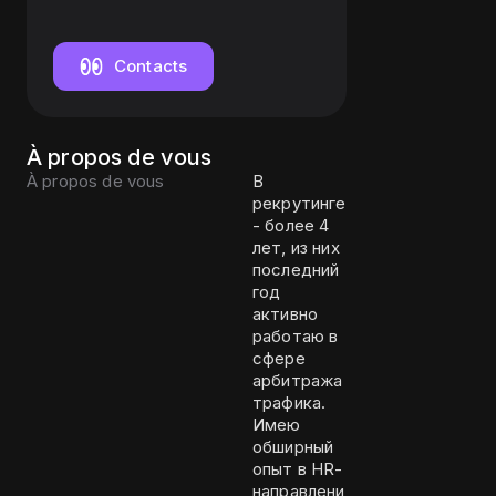
Contacts
À propos de vous
À propos de vous
В
рекрутинге
- более 4
лет, из них
последний
год
активно
работаю в
сфере
арбитража
трафика.
Имею
обширный
опыт в HR-
направлени