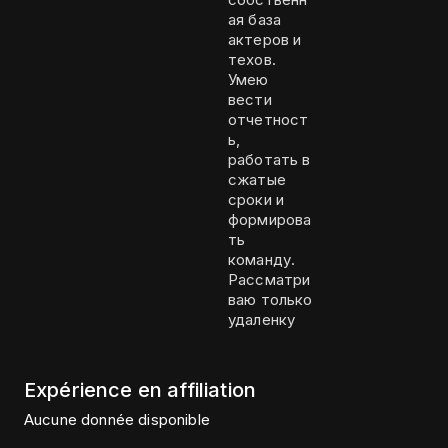
ая база
актеров и
техов.
Умею
вести
отчетност
ь,
работать в
сжатые
сроки и
формирова
ть
команду.
Рассматри
ваю только
удаленку
Expérience en affiliation
Aucune donnée disponible