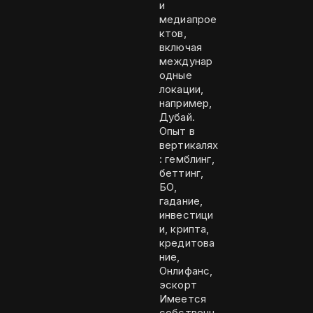
и
медиапрое
ктов,
включая
междунар
одные
локации,
например,
Дубай.
Опыт в
вертикалях
: гемблинг,
беттинг,
БО,
гадание,
инвестици
и, крипта,
кредитова
ние,
Онлифанс,
эскорт
Имеется
собственн