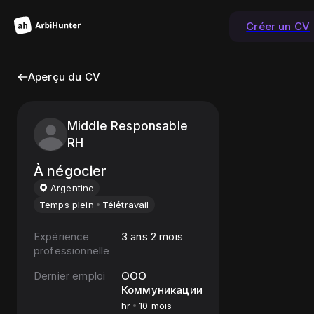
Créer un CV
Aperçu du CV
Middle Responsable
RH
À négocier
Argentine
Temps plein
Télétravail
Expérience
3 ans 2 mois
professionnelle
Dernier emploi
ООО
Коммуникации
hr
10 mois