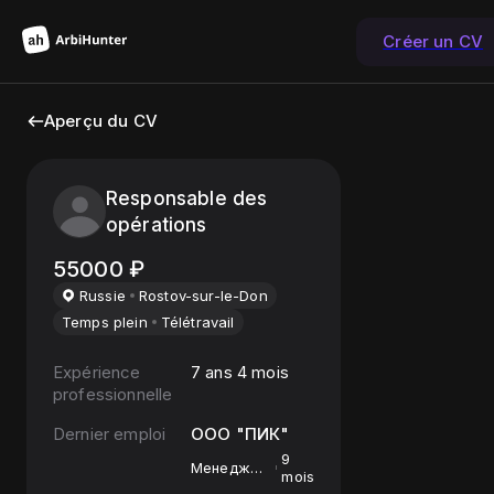
Créer un CV
Aperçu du CV
Responsable des
opérations
55000
₽
Russie
Rostov-sur-le-Don
Temps plein
Télétravail
Expérience
7 ans 4 mois
professionnelle
Dernier emploi
ООО "ПИК"
9
Менеджер
mois
по