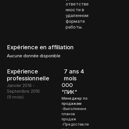
ответстве
нности в
удаленном
формате
работы.
Expérience en affiliation
Aucune donnée disponible
Expérience
7 ans 4
professionnelle
mois
ООО
Janvier 2016 -
Septembre 2016
"ПИК"
(
9 mois
)
Менеджер по
продажам
-Выполнение
планов
продаж
-Предоставле