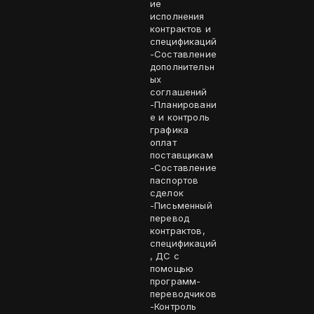
ие
исполнения
контрактов и
спецификаций
-Составление
дополнительн
ых
соглашений
-Планировани
е и контроль
графика
оплат
поставщикам
-Составление
паспортов
сделок
-Письменный
перевод
контрактов,
спецификаций
, ДС с
помощью
программ-
переводчиков
-Контроль