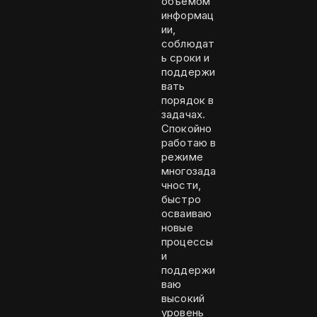
объемом
информац
ии,
соблюдат
ь сроки и
поддержи
вать
порядок в
задачах.
Спокойно
работаю в
режиме
многозада
чности,
быстро
осваиваю
новые
процессы
и
поддержи
ваю
высокий
уровень