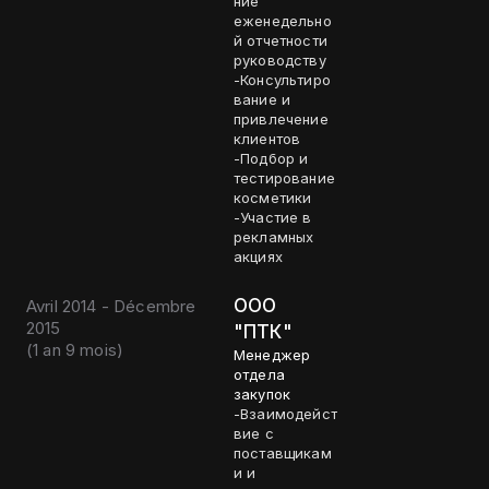
ние
еженедельно
й отчетности
руководству
-Консультиро
вание и
привлечение
клиентов
-Подбор и
тестирование
косметики
-Участие в
рекламных
акциях
ООО
Avril 2014 - Décembre
2015
"ПТК"
(
1 an 9 mois
)
Менеджер
отдела
закупок
-Взаимодейст
вие с
поставщикам
и и