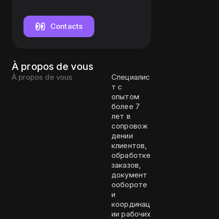
продажам
Contacts
À propos de vous
À propos de vous
Специалис
т с
опытом
более 7
лет в
сопровож
дении
клиентов,
обработке
заказов,
документ
ообороте
и
координац
ии рабочих