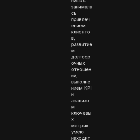
нишах.
занимала
сь
привлеч
ением
клиенто
в,
развитие
м
долгоср
очных
отношен
ий,
выполне
нием KPI
и
анализо
м
ключевы
х
метрик.
умею
находит