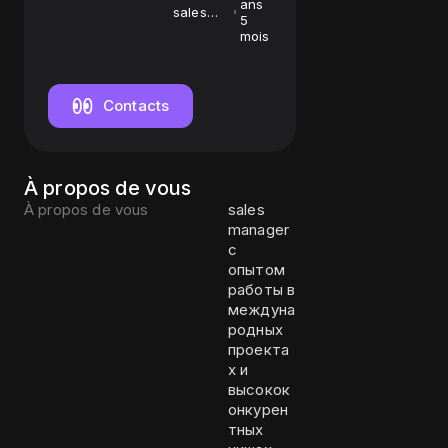
ans
sales
5
manager
mois
Contacts
À propos de vous
À propos de vous
sales
manager
с
опытом
работы в
междуна
родных
проекта
х и
высокок
онкурен
тных