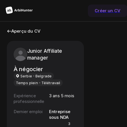
Créer un CV
Aperçu du CV
Junior Affiliate
manager
À négocier
Serbie
Belgrade
Temps plein
Télétravail
Expérience
3 ans 5 mois
professionnelle
Dernier emploi
Entreprise
sous NDA
3