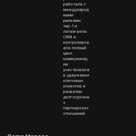
работала с
международ
ными
рынками
тир-1 и
латам вела
CRM и
контролиров
ала полный
цикл
коммуникац
ии
участвовала
в удержании
ключевых
клиентов и
развитии
долгосрочны
х
партнерских
отношений