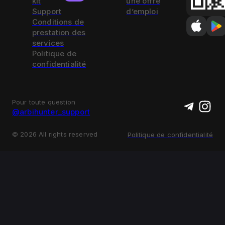
kit
une offre
Support
d’emploi
Conditions de
prestation des
services
Politique de
confidentialité
Pour toute question
@arbihunter_support
©
2026
All rights reserved
Politique de confidentialité