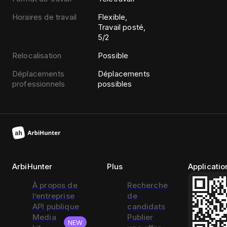
Horaires de travail
Flexible,
Travail posté,
5/2
Relocalisation
Possible
Déplacements
Déplacements
professionnels
possibles
ArbiHunter
Plus
Applicatio
À propos de
Recherche
l’entreprise
de
API publique
candidats
Media
Publier
NEW