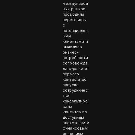
международ
ных рынках
проводила
переговоры
с
потенциальн
ыми
клиентами и
выявляла
бизнес-
потребности
сопровожда
ла сделки от
первого
контакта до
запуска
сотрудничес
тва
консультиро
вала
клиентов по
доступным
платежным и
финансовым
решениям