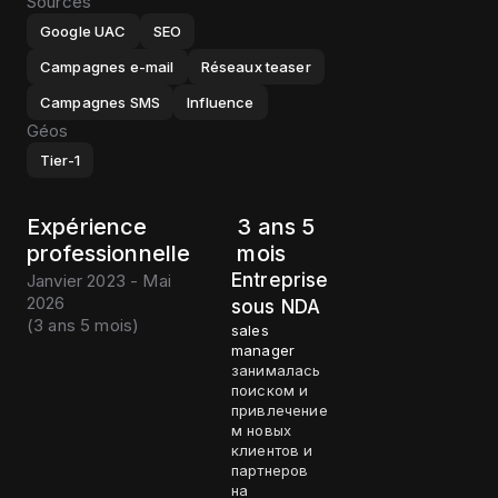
Sources
Google UAC
SEO
Campagnes e-mail
Réseaux teaser
Campagnes SMS
Influence
Géos
Tier-1
Expérience
3 ans 5
professionnelle
mois
Entreprise
Janvier 2023 - Mai
2026
sous NDA
(
3 ans 5 mois
)
sales
manager
занималась
поиском и
привлечение
м новых
клиентов и
партнеров
на