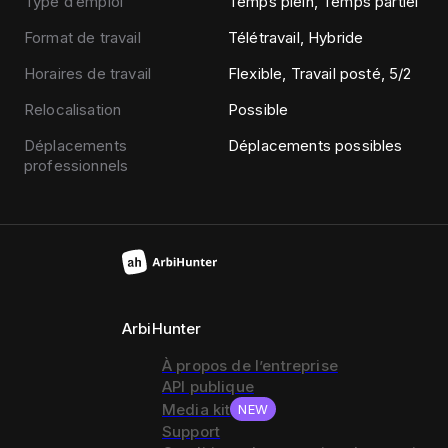
Type d’emploi
Temps plein, Temps partiel
Format de travail
Télétravail, Hybride
Horaires de travail
Flexible, Travail posté, 5/2
Relocalisation
Possible
Déplacements
Déplacements possibles
professionnels
ArbiHunter
À propos de l’entreprise
API publique
Media kit
NEW
Support