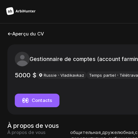
Aperçu du CV
Gestionnaire de comptes (account farmi
5000
$
Russie
Vladikavkaz
Temps partiel
Télétrava
Contacts
À propos de vous
À propos de vous
общительная,дружелюбная,с