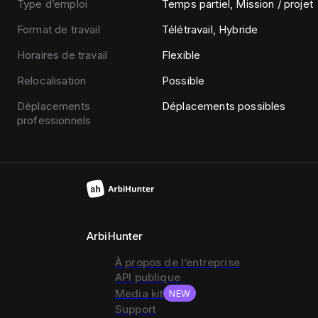
Type d’emploi
Temps partiel, Mission / projet
Format de travail
Télétravail, Hybride
Horaires de travail
Flexible
Relocalisation
Possible
Déplacements
Déplacements possibles
professionnels
ArbiHunter
À propos de l’entreprise
API publique
Media kit
NEW
Support