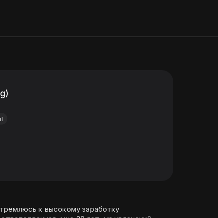
ng)
il
тремлюсь к высокому заработку