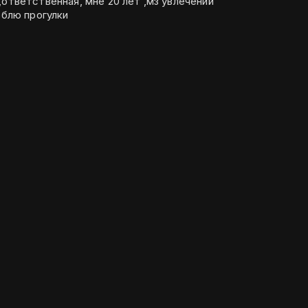
,ответственная, мне 20 лет ,мз увлечений
юблю прогулки