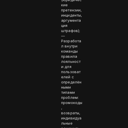
кие
претензии,
инциденты,
аргумента
ция
штрафов);
—
Разработа
л внутри
команды
правила
лояльност
и для
пользоват
елей с
определён
ными
типами
проблем:
промокоды
,
возвраты,
индивидуа
льные