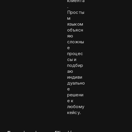
клиента
.
Просты
м
языком
объясн
яю
сложны
е
процес
сы и
подбир
аю
индиви
дуально
е
решени
е к
любому
кейсу.