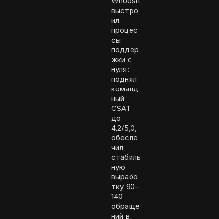
Whoosh
выстро
ил
процес
сы
поддер
жки с
нуля:
поднял
команд
ный
CSAT
до
4,2/5,0,
обеспе
чил
стабиль
ную
вырабо
тку 90–
140
обраще
ний в