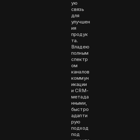
ую
связь
для
улучшен
ия
продук
та.
Владею
полным
спектр
ом
каналов
коммун
икации
и CRM-
метада
нными,
быстро
адапти
рую
подход
под