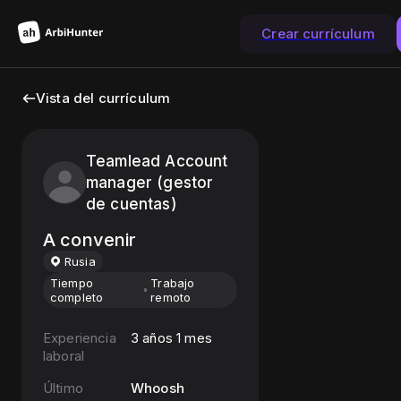
Crear currículum
Vista del currículum
Teamlead Account
manager (gestor
de cuentas)
A convenir
Rusia
Tiempo
Trabajo
completo
remoto
Experiencia
3 años 1 mes
laboral
Último
Whoosh