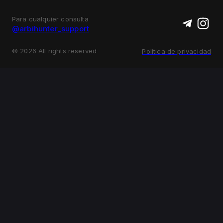
Para cualquier consulta
@arbihunter_support
©
2026
All rights reserved
Política de privacidad