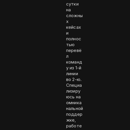
сутки
на
сложны
х
кейсах
и
полнос
тью
перевё
л
команд
у из 1-й
линии
во 2-ю.
Специа
лизиру
юсь на
омника
нальной
поддер
жке,
работе