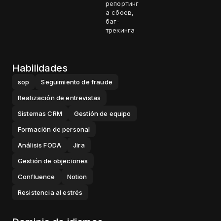
репортинг
а сбоев,
баг-
трекинга
Habilidades
sop
Seguimiento de fraude
Realización de entrevistas
Sistemas CRM
Gestión de equipo
Formación de personal
Análisis FODA
Jira
Gestión de objeciones
Confluence
Notion
Resistencia al estrés