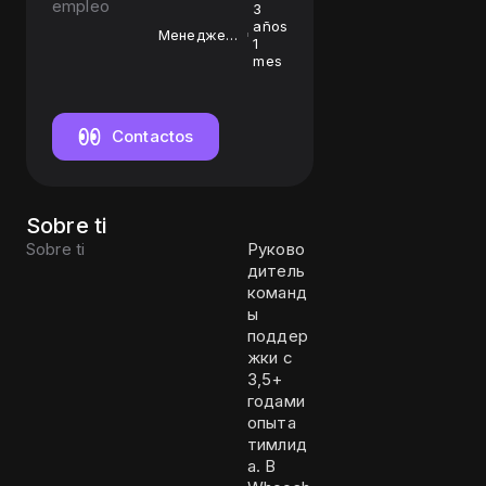
empleo
3
años
Менеджер
1
команды 2
mes
линии
поддержки
Contactos
Sobre ti
Sobre ti
Руково
дитель
команд
ы
поддер
жки с
3,5+
годами
опыта
тимлид
а. В