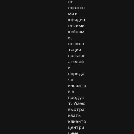
со
сложны
ми и
юридич
ескими
кейсам
и,
сегмен
тации
пользов
ателей
и
переда
че
инсайто
в в
продук
т. Умею
выстра
ивать
клиенто
центри
чные