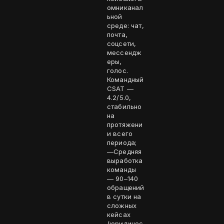
омниканал
ьной
среде: чат,
почта,
соцсети,
мессендж
еры,
голос.
Командный
CSAT —
4.2/5.0,
стабильно
на
протяжени
и всего
периода;
—Средняя
выработка
команды
— 90–140
обращений
в сутки на
сложных
кейсах
(юридичес