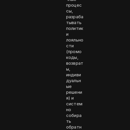
процес
сы,
разраба
тывать
политик
и
лояльно
сти
(промо
коды,
возврат
ы,
индиви
дуальн
ые
решени
я) и
систем
но
собира
ть
обратн