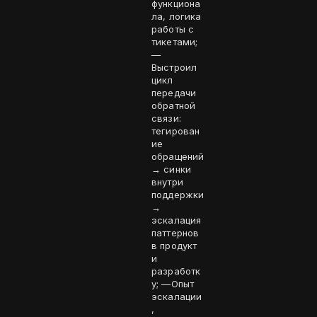
функциона
ла, логика
работы с
тикетами;
—
Выстроил
цикл
передачи
обратной
связи:
тегирован
ие
обращений
→ синки
внутри
поддержки
→
эскалация
паттернов
в продукт
и
разработк
у; —Опыт
эскалации
,