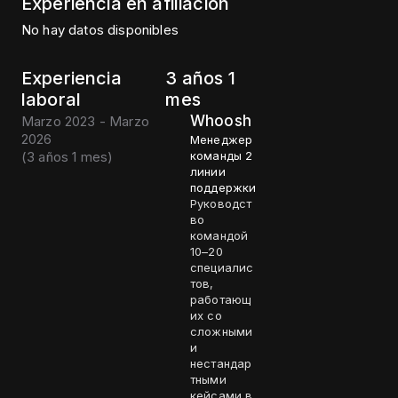
Experiencia en afiliación
No hay datos disponibles
Experiencia
3 años 1
laboral
mes
Whoosh
Marzo 2023 - Marzo
2026
Менеджер
(
3 años 1 mes
)
команды 2
линии
поддержки
Руководст
во
командой
10–20
специалис
тов,
работающ
их со
сложными
и
нестандар
тными
кейсами в