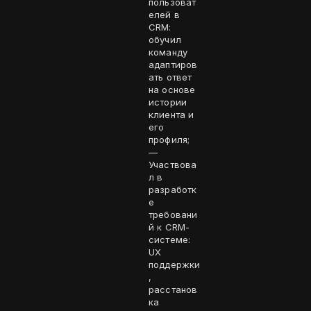
пользоват
елей в
CRM:
обучил
команду
адаптиров
ать ответ
на основе
истории
клиента и
его
профиля;
—
Участвова
л в
разработк
е
требовани
й к CRM-
системе:
UX
поддержки
,
расстанов
ка