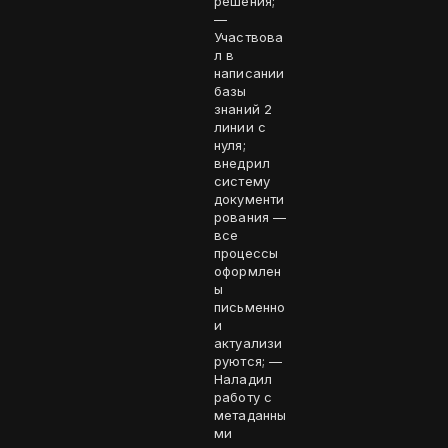
решения;
—
Участвова
л в
написании
базы
знаний 2
линии с
нуля;
внедрил
систему
документи
рования —
все
процессы
оформлен
ы
письменно
и
актуализи
руются; —
Наладил
работу с
метаданны
ми