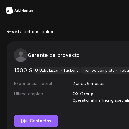
Vista del currículum
Gerente de proyecto
1500
$
Uzbekistán
Taskent
Tiempo completo
Traba
Experiencia laboral
2 años 6 meses
Último empleo
OX Group
Operational marketing speciali
Contactos