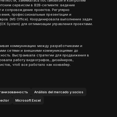
тчетности, занималась постановкой и контролем
ентским сервисом в B2B-сегменте: ведение
т и сопровождение проектов. Регулярно
жения, профессиональные презентации и
еров (MS Office). Координировала выполнение задач
(OX System) для оптимизации управления проектами.
ечивая коммуникацию между разработчиками и
ными сетями и внешними коммуникациями до
ность. Выстраивала стратегии для продвижения в
ровала работу видеографов, дизайнеров,
стов, чтоб все работало как конвейер.
ганизованность
Análisis del mercado y socios
sector
Microsoft Excel