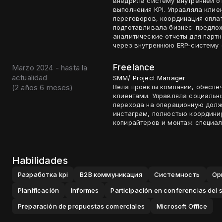
внедрила систему внутренней о
выполнения KPI. Управляла кли
переговоров, координация опла
подготавливала бизнес-предло
аналитические отчеты для партн
через внутреннюю ERP-систему 
Freelance
Marzo 2024 - hasta la
actualidad
SMM/ Project Manager
(
2 años 6 meses
)
Вела проекты компании, обесп
клиентами. Управляла социаль
перехода на операционную долж
инстаграм, полностью координи
копирайтеров и монтаж специали
Habilidades
Разработка kpi
B2B коммуникация
Системность
Ор
Planificación
Informes
Participación en conferencias del 
Preparación de propuestas comerciales
Microsoft Office