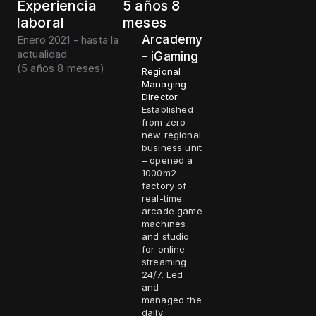
Experiencia
5 años 8
laboral
meses
Arcademy
Enero 2021 - hasta la
actualidad
- iGaming
(
5 años 8 meses
)
Regional
Managing
Director
Established
from zero
new regional
business unit
– opened a
1000m2
factory of
real-time
arcade game
machines
and studio
for online
streaming
24/7. Led
and
managed the
daily