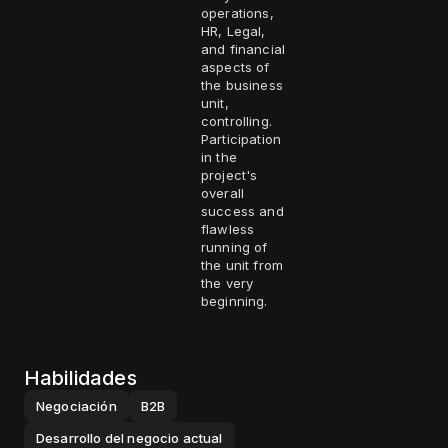
operations,
HR, Legal,
and financial
aspects of
the business
unit,
controlling.
Participation
in the
project's
overall
success and
flawless
running of
the unit from
the very
beginning.
Habilidades
Negociación
B2B
Desarrollo del negocio actual