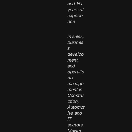
and 15+
years of
experie
nce
in sales,
busines
s
develop
ment,
and
operatio
nal
manage
ment in
Constru
ction,
Automot
ive and
IT
sectors.
Maxim