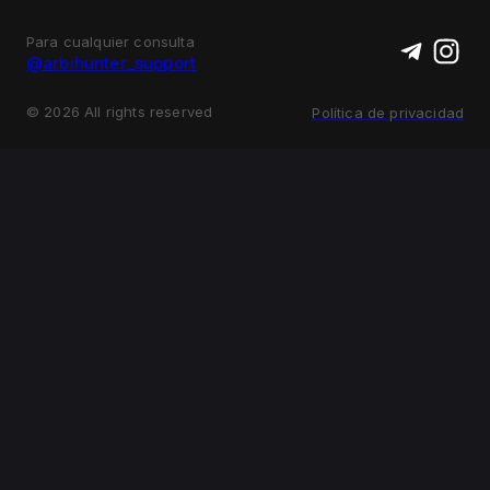
Para cualquier consulta
@arbihunter_support
©
2026
All rights reserved
Política de privacidad