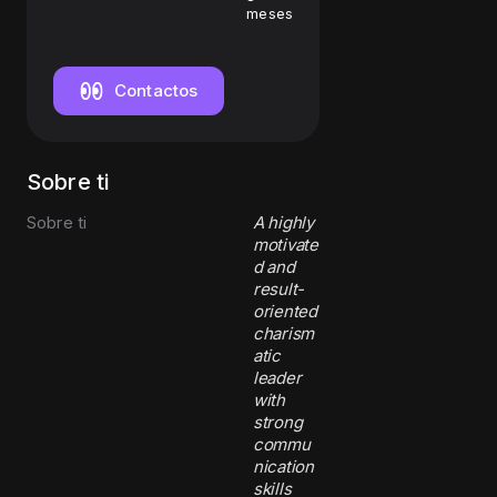
Managing
meses
Director
Contactos
Sobre ti
Sobre ti
A highly
motivate
d and
result-
oriented
charism
atic
leader
with
strong
commu
nication
skills